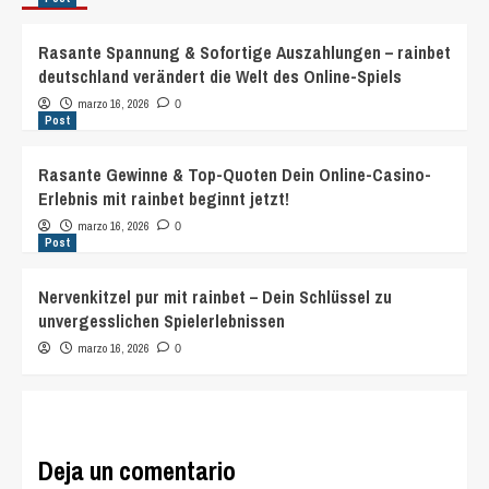
Rasante Spannung & Sofortige Auszahlungen – rainbet
deutschland verändert die Welt des Online-Spiels
marzo 16, 2026
0
Post
Rasante Gewinne & Top-Quoten Dein Online-Casino-
Erlebnis mit rainbet beginnt jetzt!
marzo 16, 2026
0
Post
Nervenkitzel pur mit rainbet – Dein Schlüssel zu
unvergesslichen Spielerlebnissen
marzo 16, 2026
0
Deja un comentario