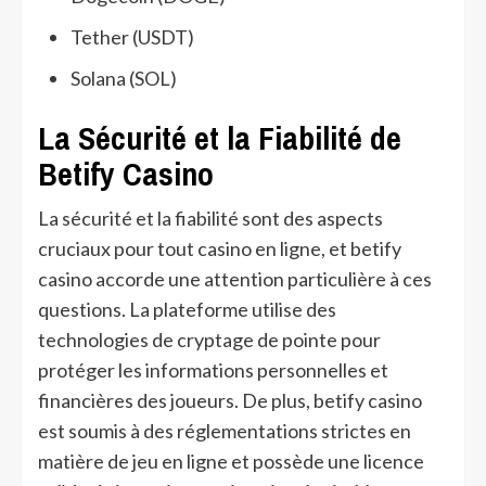
Tether (USDT)
Solana (SOL)
La Sécurité et la Fiabilité de
Betify Casino
La sécurité et la fiabilité sont des aspects
cruciaux pour tout casino en ligne, et betify
casino accorde une attention particulière à ces
questions. La plateforme utilise des
technologies de cryptage de pointe pour
protéger les informations personnelles et
financières des joueurs. De plus, betify casino
est soumis à des réglementations strictes en
matière de jeu en ligne et possède une licence