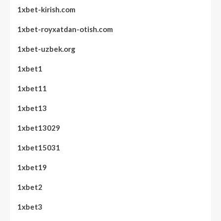
1xbet-kirish.com
1xbet-royxatdan-otish.com
1xbet-uzbek.org
1xbet1
1xbet11
1xbet13
1xbet13029
1xbet15031
1xbet19
1xbet2
1xbet3