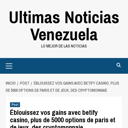
Saltar
Ultimas Noticias
al
contenido
Venezuela
LO MEJOR DE LAS NOTICIAS
Primary
Menu
INICIO
POST
ÉBLOUISSEZ VOS GAINS AVEC BETIFY CASINO, PLUS
DE 5000 OPTIONS DE PARIS ET DE JEUX, DES CRYPTOMONNAIE
Post
Éblouissez vos gains avec betify
casino, plus de 5000 options de paris et
de jeux, des cryptomonnaie