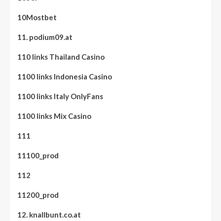
10Mostbet
11. podium09.at
110 links Thailand Casino
1100 links Indonesia Casino
1100 links Italy OnlyFans
1100 links Mix Casino
111
11100_prod
112
11200_prod
12. knallbunt.co.at