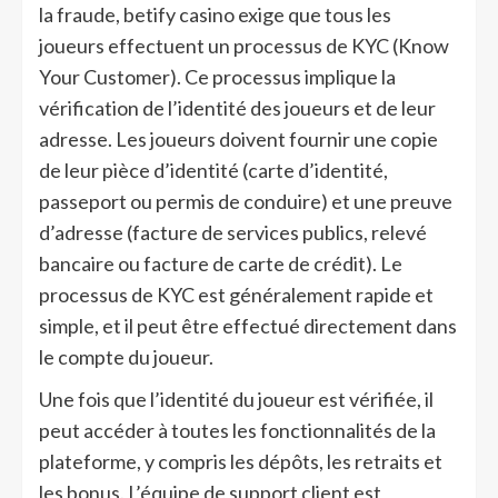
la fraude, betify casino exige que tous les
joueurs effectuent un processus de KYC (Know
Your Customer). Ce processus implique la
vérification de l’identité des joueurs et de leur
adresse. Les joueurs doivent fournir une copie
de leur pièce d’identité (carte d’identité,
passeport ou permis de conduire) et une preuve
d’adresse (facture de services publics, relevé
bancaire ou facture de carte de crédit). Le
processus de KYC est généralement rapide et
simple, et il peut être effectué directement dans
le compte du joueur.
Une fois que l’identité du joueur est vérifiée, il
peut accéder à toutes les fonctionnalités de la
plateforme, y compris les dépôts, les retraits et
les bonus. L’équipe de support client est