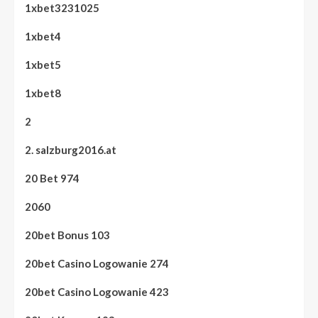
1xbet3231025
1xbet4
1xbet5
1xbet8
2
2. salzburg2016.at
20 Bet 974
2060
20bet Bonus 103
20bet Casino Logowanie 274
20bet Casino Logowanie 423