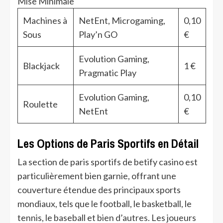
Mise Minimale
Machines à
NetEnt, Microgaming,
0,10
Sous
Play’n GO
€
Evolution Gaming,
Blackjack
1 €
Pragmatic Play
Evolution Gaming,
0,10
Roulette
NetEnt
€
Les Options de Paris Sportifs en Détail
La section de paris sportifs de betify casino est
particulièrement bien garnie, offrant une
couverture étendue des principaux sports
mondiaux, tels que le football, le basketball, le
tennis, le baseball et bien d’autres. Les joueurs