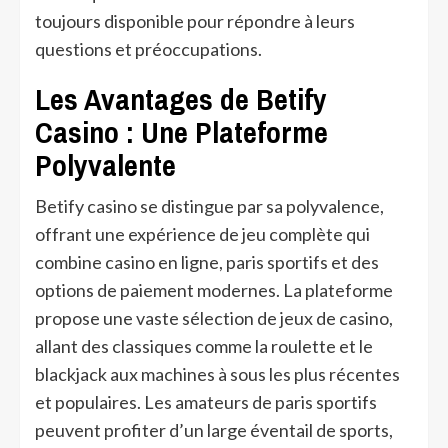
toujours disponible pour répondre à leurs
questions et préoccupations.
Les Avantages de Betify
Casino : Une Plateforme
Polyvalente
Betify casino se distingue par sa polyvalence,
offrant une expérience de jeu complète qui
combine casino en ligne, paris sportifs et des
options de paiement modernes. La plateforme
propose une vaste sélection de jeux de casino,
allant des classiques comme la roulette et le
blackjack aux machines à sous les plus récentes
et populaires. Les amateurs de paris sportifs
peuvent profiter d’un large éventail de sports,