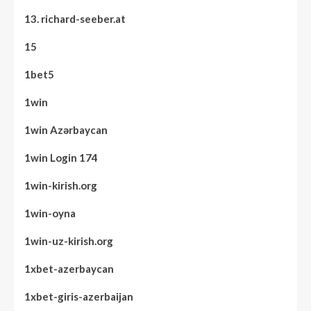
13. richard-seeber.at
15
1bet5
1win
1win Azərbaycan
1win Login 174
1win-kirish.org
1win-oyna
1win-uz-kirish.org
1xbet-azerbaycan
1xbet-giris-azerbaijan