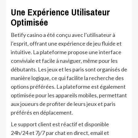
Une Expérience Utilisateur
Optimisée
Betify casino a été conçu avec l’utilisateur à
l’esprit, offrant une expérience de jeu fluide et
intuitive. La plateforme propose une interface
conviviale et facile à naviguer, même pour les
débutants. Les jeux et les paris sont organisés de
manière logique, ce qui facilite la recherche des
options préférées. La plateforme est également
optimisée pour les appareils mobiles, permettant
aux joueurs de profiter de leurs jeux et paris
préférés en déplacement.
Le support client est réactif et disponible
24h/24 et 7j/7 par chat en direct, email et