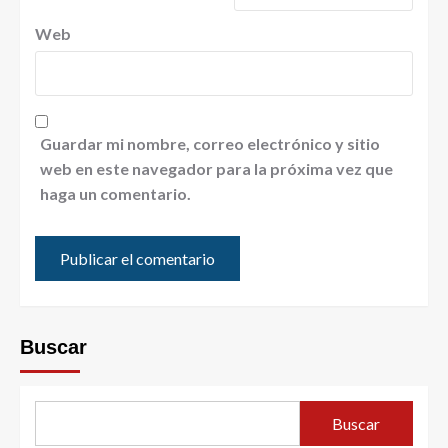
Web
Guardar mi nombre, correo electrónico y sitio
web en este navegador para la próxima vez que
haga un comentario.
Buscar
Buscar