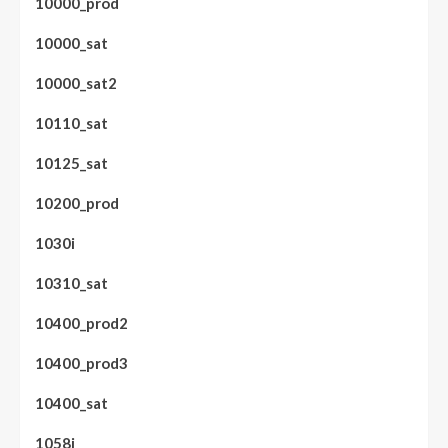
10000_prod
10000_sat
10000_sat2
10110_sat
10125_sat
10200_prod
1030i
10310_sat
10400_prod2
10400_prod3
10400_sat
1058i