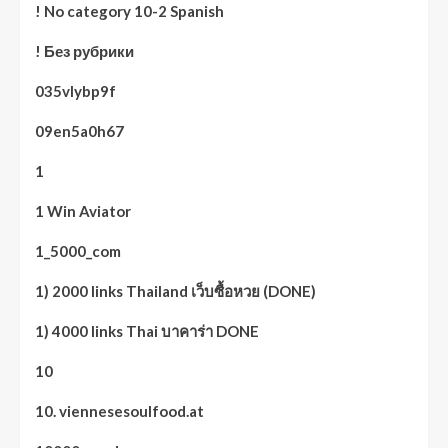
! No category 10-2 Spanish
! Без рубрики
035vlybp9f
09en5a0h67
1
1 Win Aviator
1_5000_com
1) 2000 links Thailand เว็บซื้อหวย (DONE)
1) 4000 links Thai บาคาร่า DONE
10
10. viennesesoulfood.at