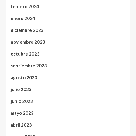
febrero 2024
enero 2024
diciembre 2023
noviembre 2023
octubre 2023
septiembre 2023
agosto 2023
julio 2023
junio 2023
mayo 2023
abril 2023