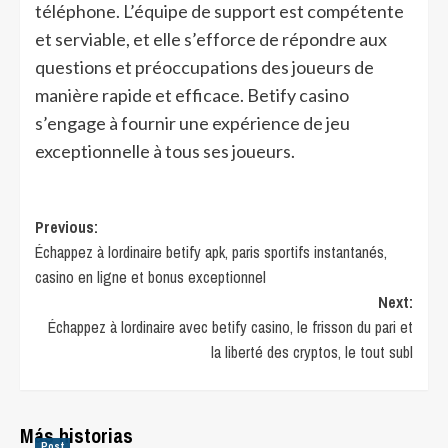
téléphone. L’équipe de support est compétente
et serviable, et elle s’efforce de répondre aux
questions et préoccupations des joueurs de
manière rapide et efficace. Betify casino
s’engage à fournir une expérience de jeu
exceptionnelle à tous ses joueurs.
Post
Previous:
Échappez à lordinaire betify apk, paris sportifs instantanés,
navigation
casino en ligne et bonus exceptionnel
Next:
Échappez à lordinaire avec betify casino, le frisson du pari et
la liberté des cryptos, le tout subl
Más historias
Post