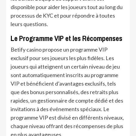
disponible pour aider les joueurs tout au long du
processus de KYC et pour répondre à toutes
leurs questions.
Le Programme VIP et les Récompenses
Betify casino propose un programme VIP
exclusif pour ses joueurs les plus fidèles. Les
joueurs qui atteignent un certain niveau de jeu
sont automatiquement inscrits au programme
VIP et bénéficient d’avantages exclusifs, tels
que des bonus personnalisés, des retraits plus
rapides, un gestionnaire de compte dédié et des
invitations à des événements spéciaux. Le
programme VIP est divisé en différents niveaux,
chaque niveau offrant des récompenses de plus
en plus avantageuses.