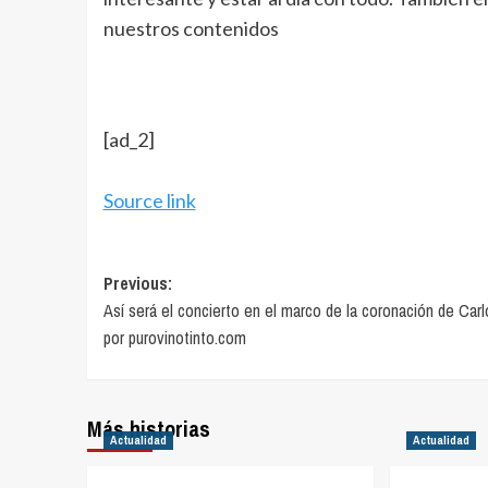
nuestros contenidos
[ad_2]
Source link
Post
Previous:
Así será el concierto en el marco de la coronación de Carlo
navigation
por purovinotinto.com
Más historias
Actualidad
Actualidad