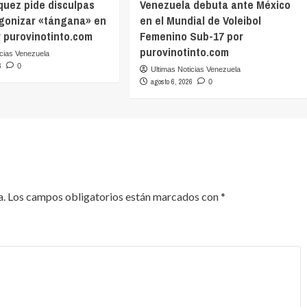
quez pide disculpas
Venezuela debuta ante México
agonizar «tángana» en
en el Mundial de Voleibol
r purovinotinto.com
Femenino Sub-17 por
purovinotinto.com
icias Venezuela
6
0
Ultimas Noticias Venezuela
agosto 6, 2026
0
a.
Los campos obligatorios están marcados con
*