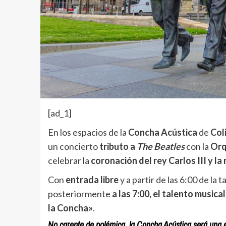
[ad_1]
En los espacios de la
Concha Acústica
de
Col
un concierto
tributo a
The Beatles
con la
Orq
celebrar la
coronación del rey Carlos III y la
Con
entrada libre
y a partir de las 6:00 de la 
posteriormente
a las 7:00, el talento music
la Concha»
.
No carente de polémica, la Concha Acústica será una e