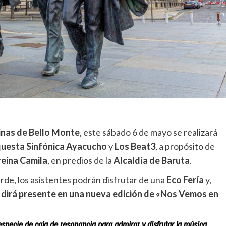
inas de Bello Monte
, este sábado 6 de mayo se realizará
uesta Sinfónica Ayacucho
y
Los Beat3
, a propósito de
 reina Camila
, en predios de la
Alcaldía de Baruta
.
tarde, los asistentes podrán disfrutar de una
Eco Fería
y,
al dirá presente en una nueva edición de «Nos Vemos en
specie de caja de resonancia para admirar y disfrutar la música