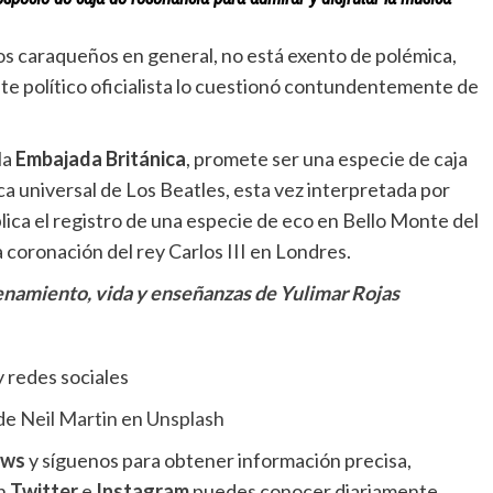
los caraqueños en general, no está exento de polémica,
nte político oficialista lo cuestionó contundentemente de
la
Embajada Británica
, promete ser una especie de caja
ca universal de Los Beatles, esta vez interpretada por
lica el registro de una especie de eco en Bello Monte del
coronación del rey Carlos III en Londres.
renamiento, vida y enseñanzas de Yulimar Rojas
y redes sociales
 de
Neil Martin
en
Unsplash
ews
y síguenos para obtener información precisa,
en
Twitter
e
Instagram
puedes conocer diariamente