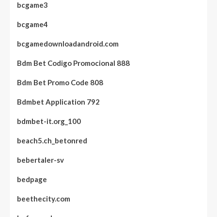
bcgame3
bcgame4
bcgamedownloadandroid.com
Bdm Bet Codigo Promocional 888
Bdm Bet Promo Code 808
Bdmbet Application 792
bdmbet-it.org_100
beach5.ch_betonred
bebertaler-sv
bedpage
beethecity.com