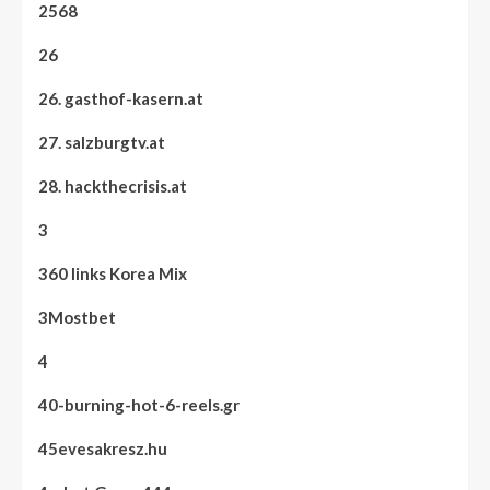
2568
26
26. gasthof-kasern.at
27. salzburgtv.at
28. hackthecrisis.at
3
360 links Korea Mix
3Mostbet
4
40-burning-hot-6-reels.gr
45evesakresz.hu