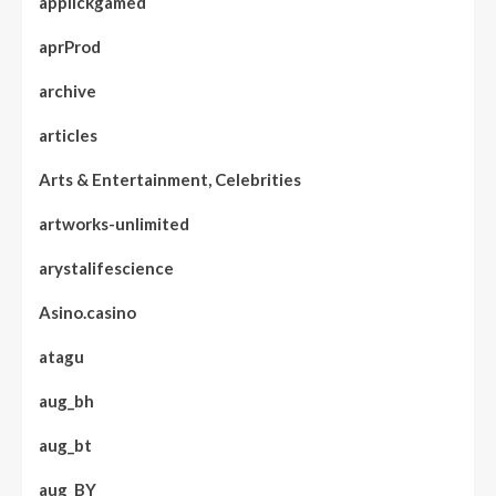
applickgamed
aprProd
archive
articles
Arts & Entertainment, Celebrities
artworks-unlimited
arystalifescience
Asino.casino
atagu
aug_bh
aug_bt
aug_BY