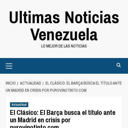
Saltar
Ultimas Noticias
al
contenido
Venezuela
LO MEJOR DE LAS NOTICIAS
Primary
Menu
INICIO
ACTUALIDAD
EL CLÁSICO: EL BARÇA BUSCA EL TÍTULO ANTE
UN MADRID EN CRISIS POR PUROVINOTINTO.COM
Actualidad
El Clásico: El Barça busca el título ante
un Madrid en crisis por
purovinotinto.com