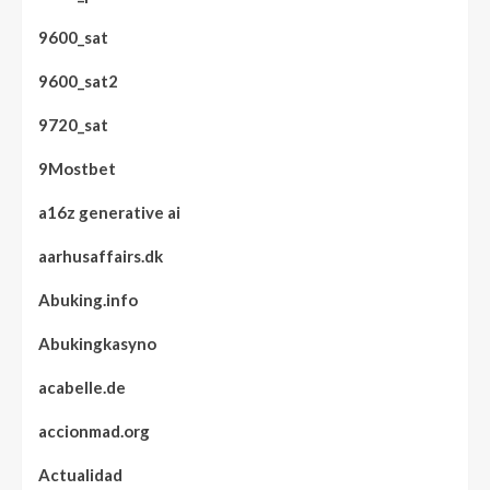
9600_sat
9600_sat2
9720_sat
9Mostbet
a16z generative ai
aarhusaffairs.dk
Abuking.info
Abukingkasyno
acabelle.de
accionmad.org
Actualidad