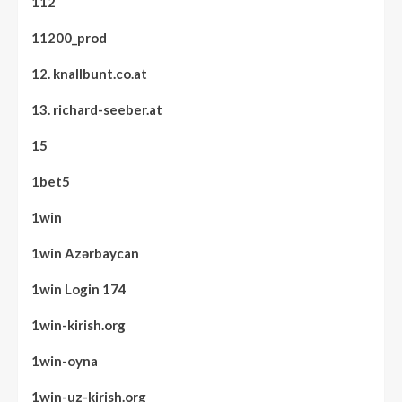
112
11200_prod
12. knallbunt.co.at
13. richard-seeber.at
15
1bet5
1win
1win Azərbaycan
1win Login 174
1win-kirish.org
1win-oyna
1win-uz-kirish.org