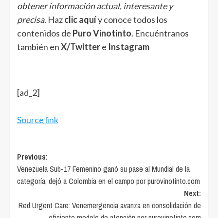
obtener información actual, interesante y
precisa
. Haz
clic aquí
y conoce todos los
contenidos de
Puro Vinotinto
. Encuéntranos
también en
X/Twitter
e
Instagram
[ad_2]
Source link
Post
Previous:
Venezuela Sub-17 Femenino ganó su pase al Mundial de la
navigation
categoría, dejó a Colombia en el campo por purovinotinto.com
Next:
Red Urgent Care: Venemergencia avanza en consolidación de
eficiente modelo de atención por purovinotinto.com