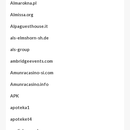
Almarokna.pl
Almissa.org
Alpaguesthouse.it
als-elmshorn-sh.de
als-group
ambridgeevents.com
Amunracasino-si.com
Amunracasino.info
APK
apoteka1
apoteket4