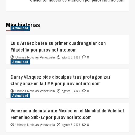
Más historias
Actualidad
Luis Arráez batea su primer cuadrangular con
Filadelfia por purovinotinto.com
agosto 6, 2026
Ultimas Noticias Venezuela
0
Actualidad
Danry Vásquez pide disculpas tras protagonizar
«tángana» en la LMB por purovinotinto.com
agosto 6, 2026
Ultimas Noticias Venezuela
0
Actualidad
Venezuela debuta ante México en el Mundial de Voleibol
Femenino Sub-17 por purovinotinto.com
agosto 6, 2026
Ultimas Noticias Venezuela
0