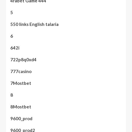
4rabet Game 444
5
550 links English talaria
6
642i
722p8q0xd4
777casino
7Mostbet
8
8Mostbet
9600_prod
9600_prod2