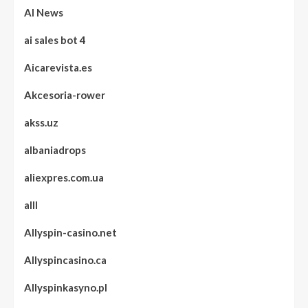
AI News
ai sales bot 4
Aicarevista.es
Akcesoria-rower
akss.uz
albaniadrops
aliexpres.com.ua
alll
Allyspin-casino.net
Allyspincasino.ca
Allyspinkasyno.pl