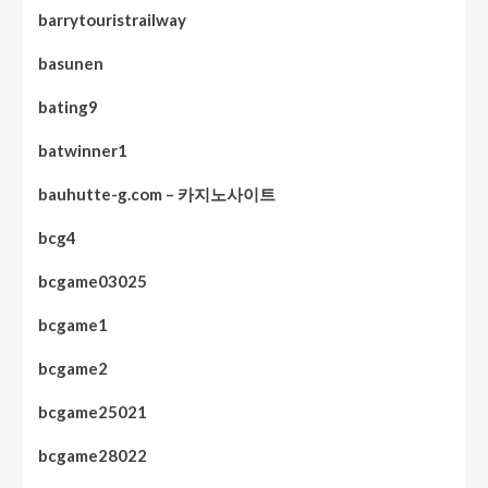
barrytouristrailway
basunen
bating9
batwinner1
bauhutte-g.com – 카지노사이트
bcg4
bcgame03025
bcgame1
bcgame2
bcgame25021
bcgame28022