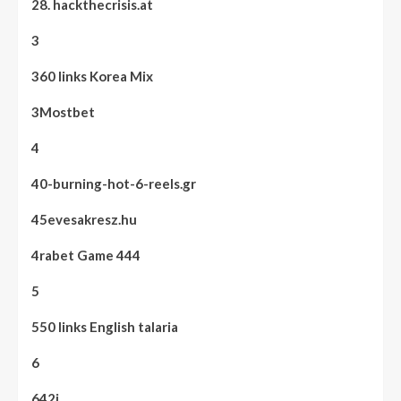
28. hackthecrisis.at
3
360 links Korea Mix
3Mostbet
4
40-burning-hot-6-reels.gr
45evesakresz.hu
4rabet Game 444
5
550 links English talaria
6
642i