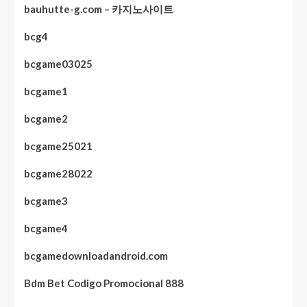
bauhutte-g.com – 카지노사이트
bcg4
bcgame03025
bcgame1
bcgame2
bcgame25021
bcgame28022
bcgame3
bcgame4
bcgamedownloadandroid.com
Bdm Bet Codigo Promocional 888