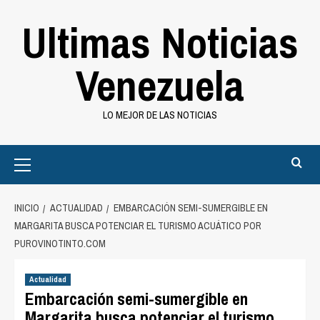
Saltar
Ultimas Noticias
al
contenido
Venezuela
LO MEJOR DE LAS NOTICIAS
Primary
Menu
INICIO
ACTUALIDAD
EMBARCACIÓN SEMI-SUMERGIBLE EN
MARGARITA BUSCA POTENCIAR EL TURISMO ACUÁTICO POR
PUROVINOTINTO.COM
Actualidad
Embarcación semi-sumergible en
Margarita busca potenciar el turismo