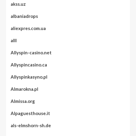
akss.uz
albaniadrops
aliexpres.com.ua
alll
Allyspin-casino.net
Allyspincasino.ca
Allyspinkasyno.pl
Almarokna.pl
Almissa.org
Alpaguesthouse.it
als-elmshorn-sh.de