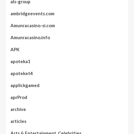
als-group
ambridgeevents.com
Amunracasino-si.com
Amunracasino.info
APK
apoteka1
apoteket4
applickgamed
aprProd
archive
articles
Arts & Entertainment, Celebrities