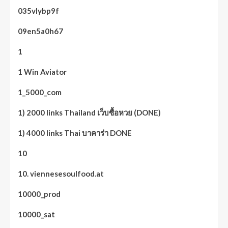
035vlybp9f
09en5a0h67
1
1 Win Aviator
1_5000_com
1) 2000 links Thailand เว็บซื้อหวย (DONE)
1) 4000 links Thai บาคาร่า DONE
10
10. viennesesoulfood.at
10000_prod
10000_sat