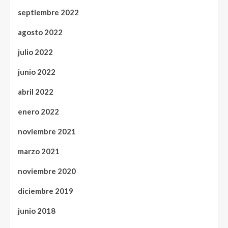
septiembre 2022
agosto 2022
julio 2022
junio 2022
abril 2022
enero 2022
noviembre 2021
marzo 2021
noviembre 2020
diciembre 2019
junio 2018