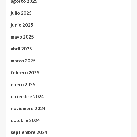
agosto 2025
julio 2025
junio 2025
mayo 2025
abril 2025
marzo 2025
febrero 2025
enero 2025
diciembre 2024
noviembre 2024
octubre 2024
septiembre 2024