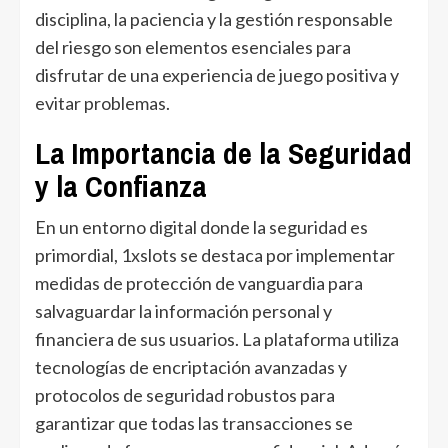
disciplina, la paciencia y la gestión responsable
del riesgo son elementos esenciales para
disfrutar de una experiencia de juego positiva y
evitar problemas.
La Importancia de la Seguridad
y la Confianza
En un entorno digital donde la seguridad es
primordial, 1xslots se destaca por implementar
medidas de protección de vanguardia para
salvaguardar la información personal y
financiera de sus usuarios. La plataforma utiliza
tecnologías de encriptación avanzadas y
protocolos de seguridad robustos para
garantizar que todas las transacciones se