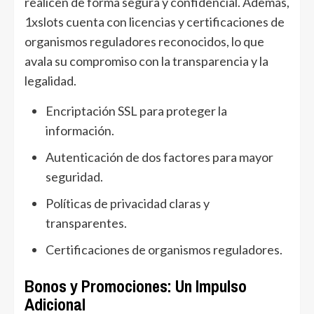
realicen de forma segura y confidencial. Además,
1xslots cuenta con licencias y certificaciones de
organismos reguladores reconocidos, lo que
avala su compromiso con la transparencia y la
legalidad.
Encriptación SSL para proteger la
información.
Autenticación de dos factores para mayor
seguridad.
Políticas de privacidad claras y
transparentes.
Certificaciones de organismos reguladores.
Bonos y Promociones: Un Impulso
Adicional