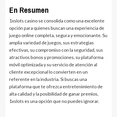
En Resumen
1xslots casino se consolida como una excelente
opción para quienes buscan una experiencia de
juego online completa, segura y emocionante. Su
amplia variedad de juegos, sus estrategias
efectivas, su compromiso con la seguridad, sus
atractivos bonos y promociones, su plataforma
móvil optimizada y su servicio de atención al
cliente excepcional lo convierten en un
referente en la industria. Si buscas una
plataforma que te ofrezca entretenimiento de
alta calidad y la posibilidad de ganar premios,
1xslots es una opción que no puedes ignorar.