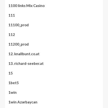
1100 links Mix Casino
111
11100_prod
112
11200_prod
12. knallbunt.co.at
13. richard-seeber.at
15
1bet5
1win
1win Azərbaycan