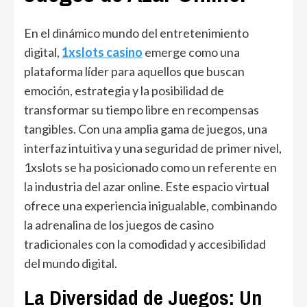
En el dinámico mundo del entretenimiento
digital,
1xslots casino
emerge como una
plataforma líder para aquellos que buscan
emoción, estrategia y la posibilidad de
transformar su tiempo libre en recompensas
tangibles. Con una amplia gama de juegos, una
interfaz intuitiva y una seguridad de primer nivel,
1xslots se ha posicionado como un referente en
la industria del azar online. Este espacio virtual
ofrece una experiencia inigualable, combinando
la adrenalina de los juegos de casino
tradicionales con la comodidad y accesibilidad
del mundo digital.
La Diversidad de Juegos: Un