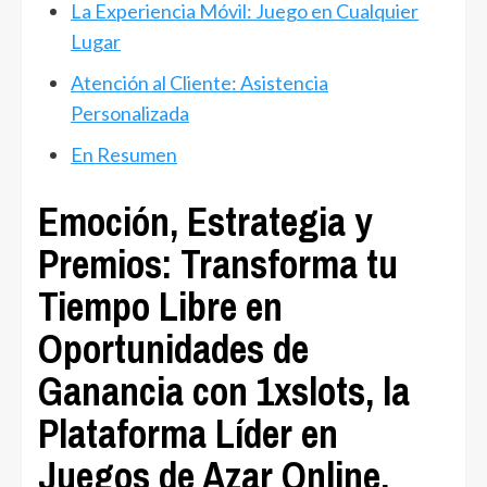
La Experiencia Móvil: Juego en Cualquier
Lugar
Atención al Cliente: Asistencia
Personalizada
En Resumen
Emoción, Estrategia y
Premios: Transforma tu
Tiempo Libre en
Oportunidades de
Ganancia con 1xslots, la
Plataforma Líder en
Juegos de Azar Online.