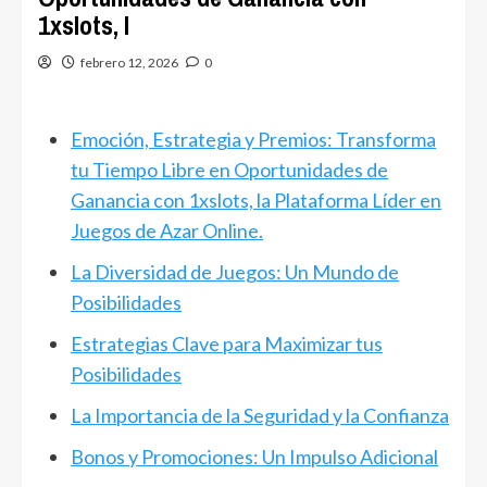
1xslots, l
febrero 12, 2026
0
Emoción, Estrategia y Premios: Transforma
tu Tiempo Libre en Oportunidades de
Ganancia con 1xslots, la Plataforma Líder en
Juegos de Azar Online.
La Diversidad de Juegos: Un Mundo de
Posibilidades
Estrategias Clave para Maximizar tus
Posibilidades
La Importancia de la Seguridad y la Confianza
Bonos y Promociones: Un Impulso Adicional