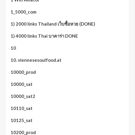
1_5000_com
1) 2000 links Thailand เว็บซื้อหวย (DONE)
1) 4000 links Thai บาคาร่า DONE
10
10. viennesesoulfood.at
10000_prod
10000_sat
10000_sat2
10110_sat
10125_sat
10200_prod