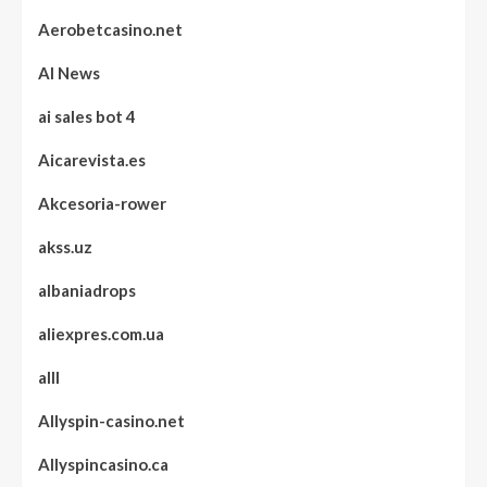
Aerobetcasino.net
AI News
ai sales bot 4
Aicarevista.es
Akcesoria-rower
akss.uz
albaniadrops
aliexpres.com.ua
alll
Allyspin-casino.net
Allyspincasino.ca