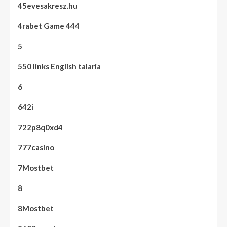
45evesakresz.hu
4rabet Game 444
5
550 links English talaria
6
642i
722p8q0xd4
777casino
7Mostbet
8
8Mostbet