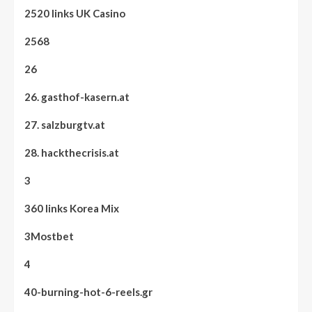
2520 links UK Casino
2568
26
26. gasthof-kasern.at
27. salzburgtv.at
28. hackthecrisis.at
3
360 links Korea Mix
3Mostbet
4
40-burning-hot-6-reels.gr