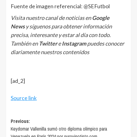
Fuente de imagen referencial: @SEFutbol
Visita nuestro canal de noticias en
Google
News
y síguenos para obtener información
precisa, interesante y estar al día con todo.
También en
Twitter
e
Instagram
puedes conocer
diariamente nuestros contenidos
[ad_2]
Source link
Post
Previous:
Keydomar Vallenilla sumó otro diploma olímpico para
navigation
Venezuela en París 2024 por purovinotinto.com