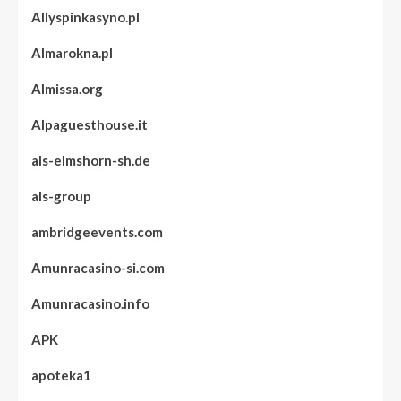
Allyspinkasyno.pl
Almarokna.pl
Almissa.org
Alpaguesthouse.it
als-elmshorn-sh.de
als-group
ambridgeevents.com
Amunracasino-si.com
Amunracasino.info
APK
apoteka1