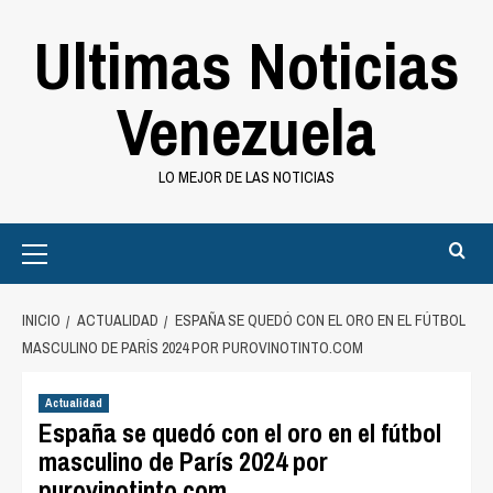
Saltar
Ultimas Noticias
al
contenido
Venezuela
LO MEJOR DE LAS NOTICIAS
Primary
Menu
INICIO
ACTUALIDAD
ESPAÑA SE QUEDÓ CON EL ORO EN EL FÚTBOL
MASCULINO DE PARÍS 2024 POR PUROVINOTINTO.COM
Actualidad
España se quedó con el oro en el fútbol
masculino de París 2024 por
purovinotinto.com