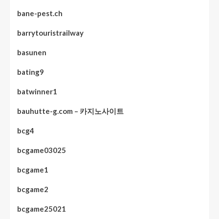
bane-pest.ch
barrytouristrailway
basunen
bating9
batwinner1
bauhutte-g.com – 카지노사이트
bcg4
bcgame03025
bcgame1
bcgame2
bcgame25021