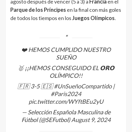
agosto después de vencer (5 a 3) a
Francia
en el
Parque de los Príncipes
en la final con más goles
de todos los tiempos en los
Juegos Olímpicos
.
❤️ HEMOS CUMPLIDO NUESTRO
SUEÑO
🥇 ¡¡HEMOS CONSEGUIDO EL 𝗢𝗥𝗢
OLÍMPICO!!
🇫🇷 3-5 🇪🇸
#UnSueñoCompartido
|
#Paris2024
pic.twitter.com/WYftBEu2yU
— Selección Española Masculina de
Fútbol (@SEFutbol)
August 9, 2024