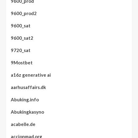
9600_prod
9600_prod2
9600_sat
9600_sat2
9720_sat
9Mostbet
a16z generative ai
aarhusaffairs.dk
Abuking.info
Abukingkasyno
acabelle.de
accionmad.org