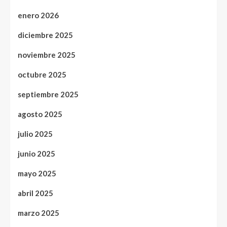
enero 2026
diciembre 2025
noviembre 2025
octubre 2025
septiembre 2025
agosto 2025
julio 2025
junio 2025
mayo 2025
abril 2025
marzo 2025