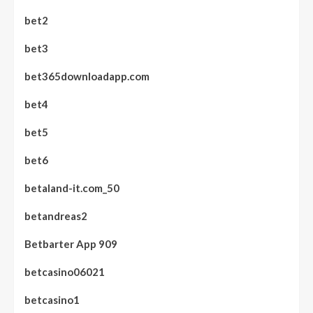
bet2
bet3
bet365downloadapp.com
bet4
bet5
bet6
betaland-it.com_50
betandreas2
Betbarter App 909
betcasino06021
betcasino1