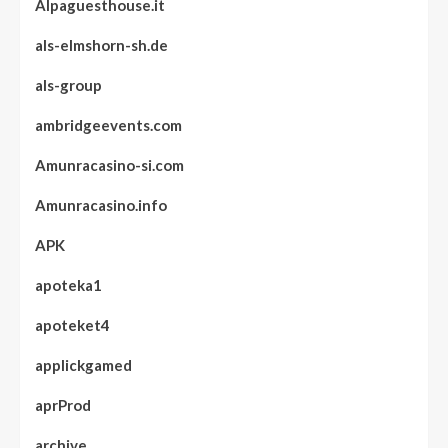
Alpaguesthouse.it
als-elmshorn-sh.de
als-group
ambridgeevents.com
Amunracasino-si.com
Amunracasino.info
APK
apoteka1
apoteket4
applickgamed
aprProd
archive