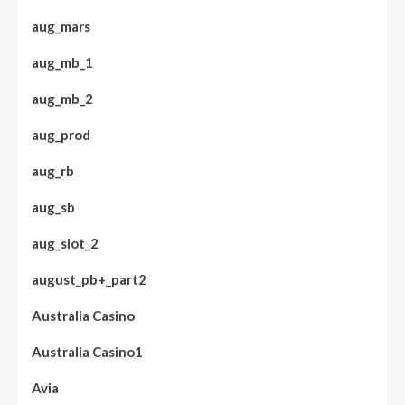
aug_mars
aug_mb_1
aug_mb_2
aug_prod
aug_rb
aug_sb
aug_slot_2
august_pb+_part2
Australia Casino
Australia Casino1
Avia