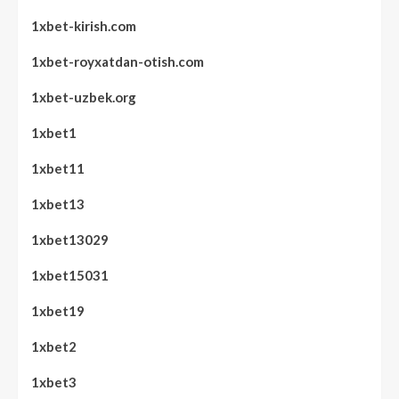
1xbet-kirish.com
1xbet-royxatdan-otish.com
1xbet-uzbek.org
1xbet1
1xbet11
1xbet13
1xbet13029
1xbet15031
1xbet19
1xbet2
1xbet3