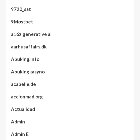
9720_sat
9Mostbet
a16z generative ai
aarhusaffairs.dk
Abuking.info
Abukingkasyno
acabelle.de
accionmad.org
Actualidad
Admin
Admin E