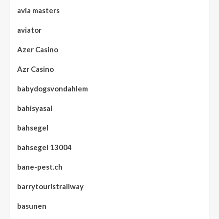
avia masters
aviator
Azer Casino
Azr Casino
babydogsvondahlem
bahisyasal
bahsegel
bahsegel 13004
bane-pest.ch
barrytouristrailway
basunen