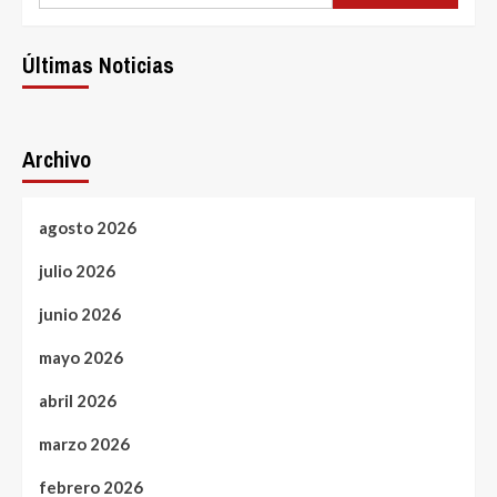
Manual
With
Respect
Últimas Noticias
To
India
Bettors
Archivo
agosto 2026
julio 2026
junio 2026
mayo 2026
abril 2026
marzo 2026
febrero 2026