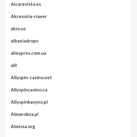
Aicarevista.es
Akcesoria-rower
akss.uz
albaniadrops
aliexpres.com.ua
alll
Allyspin-casino.net
Allyspincasino.ca
Allyspinkasyno.pl
Almarokna.pl
Almissa.org