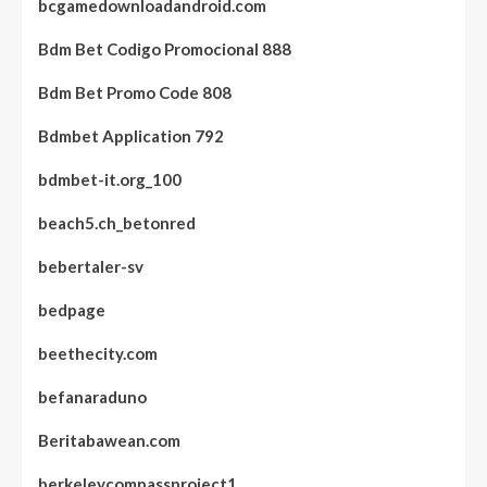
bcgamedownloadandroid.com
Bdm Bet Codigo Promocional 888
Bdm Bet Promo Code 808
Bdmbet Application 792
bdmbet-it.org_100
beach5.ch_betonred
bebertaler-sv
bedpage
beethecity.com
befanaraduno
Beritabawean.com
berkeleycompassproject1