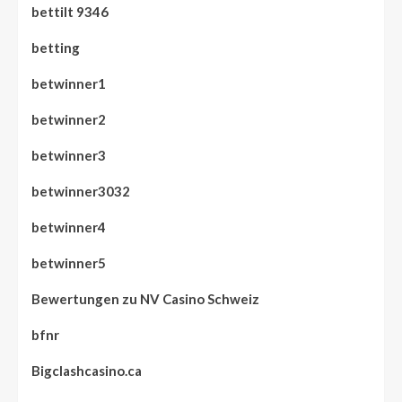
bettilt 9346
betting
betwinner1
betwinner2
betwinner3
betwinner3032
betwinner4
betwinner5
Bewertungen zu NV Casino Schweiz
bfnr
Bigclashcasino.ca