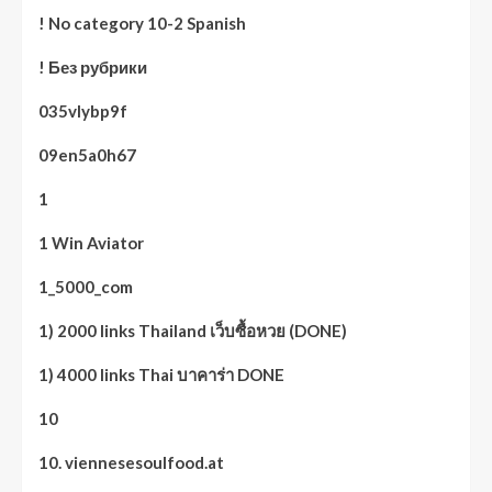
! No category 10-2 Spanish
! Без рубрики
035vlybp9f
09en5a0h67
1
1 Win Aviator
1_5000_com
1) 2000 links Thailand เว็บซื้อหวย (DONE)
1) 4000 links Thai บาคาร่า DONE
10
10. viennesesoulfood.at