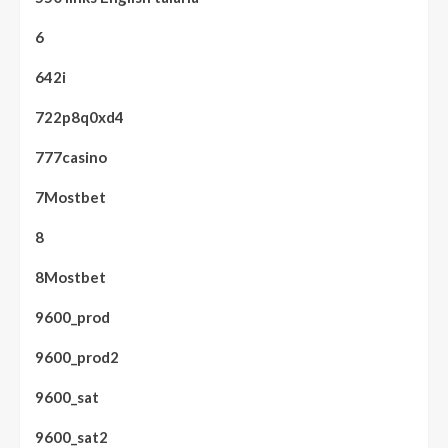
6
642i
722p8q0xd4
777casino
7Mostbet
8
8Mostbet
9600_prod
9600_prod2
9600_sat
9600_sat2