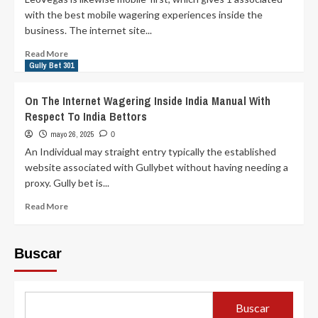
with the best mobile wagering experiences inside the
business. The internet site...
Read
Read More
more
Gully Bet 301
about
Pull
On The Internet Wagering Inside India Manual With
Away
Respect To India Bettors
Money
Easily
mayo 26, 2025
0
Plus
An Individual may straight entry typically the established
Safely
website associated with Gullybet without having needing a
To
proxy. Gully bet is...
Your
Current
Read
Read More
Bank
more
about
On
Buscar
The
Internet
Wagering
Inside
Buscar
India