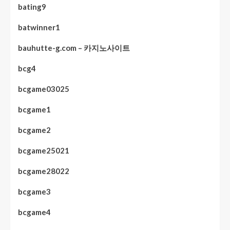
bating9
batwinner1
bauhutte-g.com – 카지노사이트
bcg4
bcgame03025
bcgame1
bcgame2
bcgame25021
bcgame28022
bcgame3
bcgame4