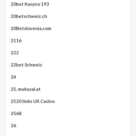
20bet Kasyno 193
20betschweiz.ch
20Betslovenia.com
2116
222
22bet Schweiz
24
25. mukusal.at
2520 links UK Casino
2568
26