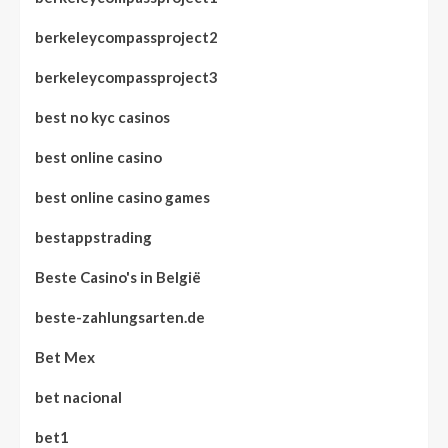
berkeleycompassproject2
berkeleycompassproject3
best no kyc casinos
best online casino
best online casino games
bestappstrading
Beste Casino's in België
beste-zahlungsarten.de
Bet Mex
bet nacional
bet1