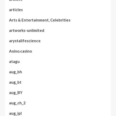
articles
Arts & Entertainment, Celebrities
artworks-unlimited
arystalifescience
Asino.casino
atagu
aug_bh
aug_bt
aug_BY
aug_ch_2
aug_ipl