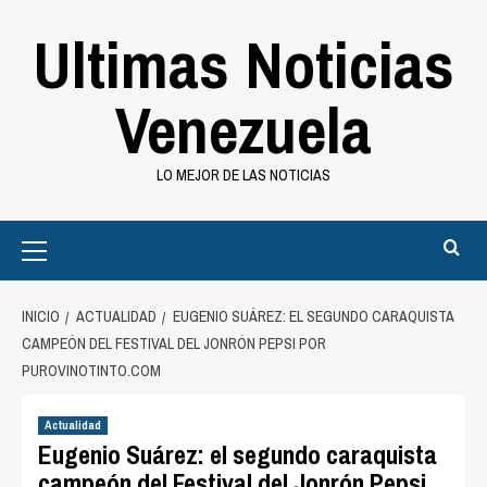
Saltar
Ultimas Noticias
al
contenido
Venezuela
LO MEJOR DE LAS NOTICIAS
Primary
Menu
INICIO
ACTUALIDAD
EUGENIO SUÁREZ: EL SEGUNDO CARAQUISTA
CAMPEÓN DEL FESTIVAL DEL JONRÓN PEPSI POR
PUROVINOTINTO.COM
Actualidad
Eugenio Suárez: el segundo caraquista
campeón del Festival del Jonrón Pepsi