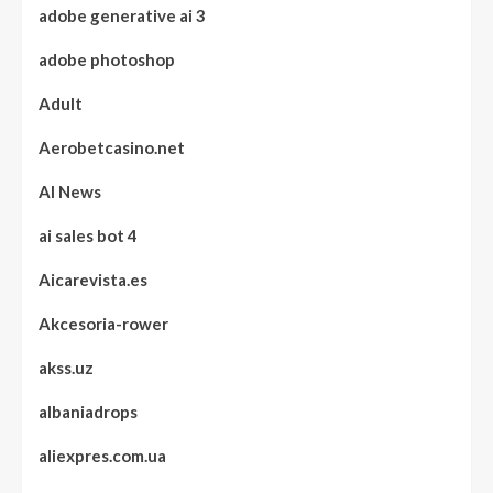
adobe generative ai 3
adobe photoshop
Adult
Aerobetcasino.net
AI News
ai sales bot 4
Aicarevista.es
Akcesoria-rower
akss.uz
albaniadrops
aliexpres.com.ua