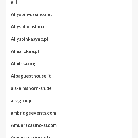
alll
Allyspin-casino.net
Allyspincasino.ca
Allyspinkasyno.pl
Almarokna.pl
Almissa.org
Alpaguesthouse.it
als-elmshorn-sh.de
als-group
ambridgeevents.com
Amunracasino-si.com
Amunracasino.info