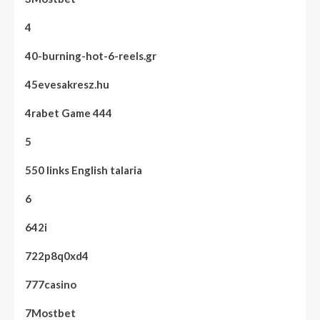
4
40-burning-hot-6-reels.gr
45evesakresz.hu
4rabet Game 444
5
550 links English talaria
6
642i
722p8q0xd4
777casino
7Mostbet