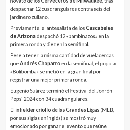
novato de los
Cerveceros de Milwaukee
, tras
despachar 12 cuadrangulares contra seis del
jardinero zuliano.
Previamente, el antesalista de los
Cascabeles
de Arizona
despachó 12 «bambinazos» en la
primera ronda y diez en la semifinal.
Pese a tener la misma cantidad de vuelacercas
que
Andrés Chaparro
en la semifinal, el popular
«Bolibomba» se metió en la gran final por
registrar una mejor primera ronda.
Eugenio Suárez terminó el Festival del Jonrón
Pepsi 2024 con 34 cuadrangulares.
El
infielder criollo
de la
s Grandes Ligas
(MLB,
por sus siglas en inglés) se mostró muy
emocionado por ganar el evento que reúne