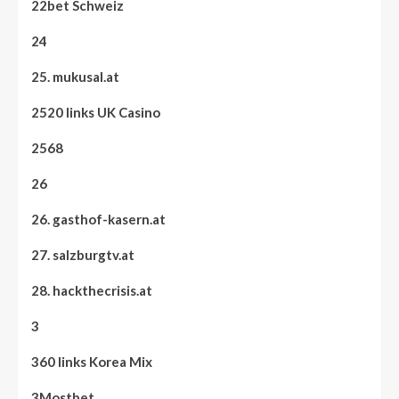
22bet Schweiz
24
25. mukusal.at
2520 links UK Casino
2568
26
26. gasthof-kasern.at
27. salzburgtv.at
28. hackthecrisis.at
3
360 links Korea Mix
3Mostbet