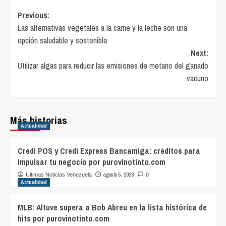
Post
Previous:
Las alternativas vegetales a la carne y la leche son una
navigation
opción saludable y sostenible
Next:
Utilizar algas para reducir las emisiones de metano del ganado
vacuno
Más historias
Actualidad
Credi POS y Credi Express Bancamiga: créditos para
impulsar tu negocio por purovinotinto.com
agosto 5, 2026
Ultimas Noticias Venezuela
0
Actualidad
MLB: Altuve supera a Bob Abreu en la lista histórica de
hits por purovinotinto.com