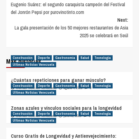
Eugenio Suárez: el segundo caraquista campeón del Festival
navigation
del Jonrón Pepsi por purovinotinto.com
Next:
La gala presentación de los 50 mejores restaurantes de Asia
2025 se celebrará en Seúl
Construcción
Deporte
Gastronomía
Salud
Tecnología
Más historias
Ultimas Noticias Venezuela
¿Cuántas repeticiones para ganar músculo?
Construcción
Deporte
Gastronomía
Salud
Tecnología
agosto 4, 2026
Ultimas Noticias Venezuela
0
Ultimas Noticias Venezuela
Zonas azules y vínculos sociales para la longevidad
Construcción
Deporte
Gastronomía
Salud
Tecnología
julio 31, 2026
Ultimas Noticias Venezuela
0
Ultimas Noticias Venezuela
Curso Gratis de Longevidad y Antienvejecimiento: