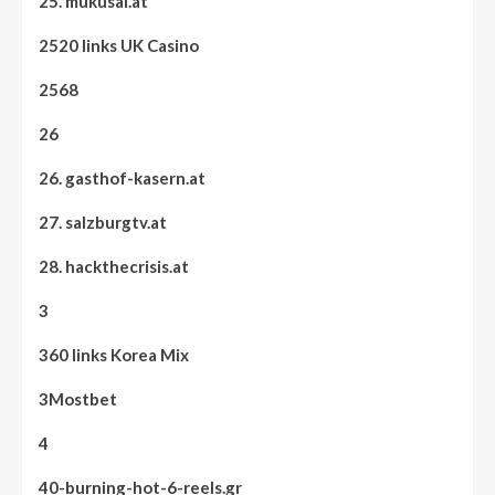
25. mukusal.at
2520 links UK Casino
2568
26
26. gasthof-kasern.at
27. salzburgtv.at
28. hackthecrisis.at
3
360 links Korea Mix
3Mostbet
4
40-burning-hot-6-reels.gr