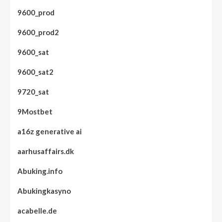
9600_prod
9600_prod2
9600_sat
9600_sat2
9720_sat
9Mostbet
a16z generative ai
aarhusaffairs.dk
Abuking.info
Abukingkasyno
acabelle.de