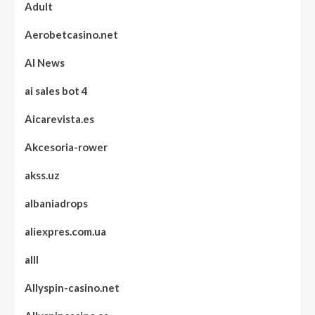
Adult
Aerobetcasino.net
AI News
ai sales bot 4
Aicarevista.es
Akcesoria-rower
akss.uz
albaniadrops
aliexpres.com.ua
alll
Allyspin-casino.net