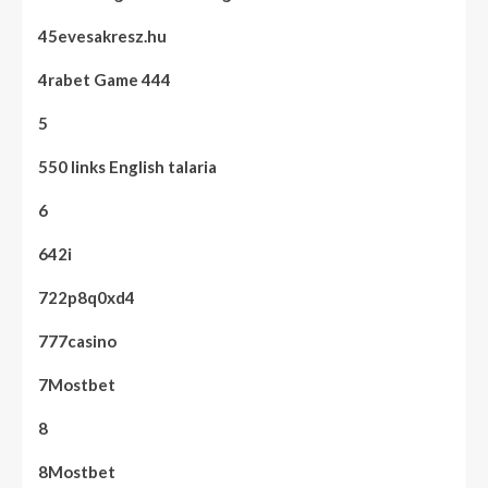
45evesakresz.hu
4rabet Game 444
5
550 links English talaria
6
642i
722p8q0xd4
777casino
7Mostbet
8
8Mostbet