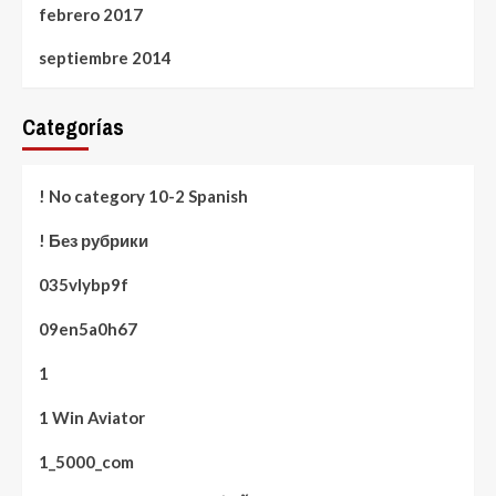
febrero 2017
septiembre 2014
Categorías
! No category 10-2 Spanish
! Без рубрики
035vlybp9f
09en5a0h67
1
1 Win Aviator
1_5000_com