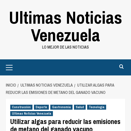
Saltar
Ultimas Noticias
al
contenido
Venezuela
LO MEJOR DE LAS NOTICIAS
Primary
Menu
INICIO
ULTIMAS NOTICIAS VENEZUELA
UTILIZAR ALGAS PARA
REDUCIR LAS EMISIONES DE METANO DEL GANADO VACUNO
Construcción
Deporte
Gastronomía
Salud
Tecnología
Ultimas Noticias Venezuela
Utilizar algas para reducir las emisiones
de metano del ganado vacuno