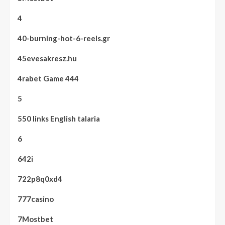
4
40-burning-hot-6-reels.gr
45evesakresz.hu
4rabet Game 444
5
550 links English talaria
6
642i
722p8q0xd4
777casino
7Mostbet