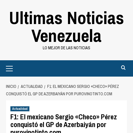
Saltar
Ultimas Noticias
al
contenido
Venezuela
LO MEJOR DE LAS NOTICIAS
Primary
Menu
INICIO
ACTUALIDAD
F1: EL MEXICANO SERGIO «CHECO» PÉREZ
CONQUISTÓ EL GP DE AZERBAIYÁN POR PUROVINOTINTO.COM
Actualidad
F1: El mexicano Sergio «Checo» Pérez
conquistó el GP de Azerbaiyán por
purovinotinto.com