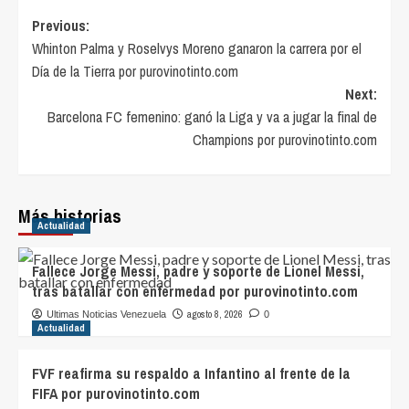
Post
Previous:
Whinton Palma y Roselvys Moreno ganaron la carrera por el
navigation
Día de la Tierra por purovinotinto.com
Next:
Barcelona FC femenino: ganó la Liga y va a jugar la final de
Champions por purovinotinto.com
Más historias
Actualidad
Fallece Jorge Messi, padre y soporte de Lionel Messi,
tras batallar con enfermedad por purovinotinto.com
agosto 8, 2026
Ultimas Noticias Venezuela
0
Actualidad
FVF reafirma su respaldo a Infantino al frente de la
FIFA por purovinotinto.com