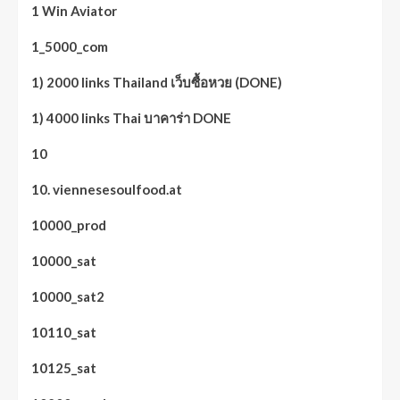
1 Win Aviator
1_5000_com
1) 2000 links Thailand เว็บซื้อหวย (DONE)
1) 4000 links Thai บาคาร่า DONE
10
10. viennesesoulfood.at
10000_prod
10000_sat
10000_sat2
10110_sat
10125_sat