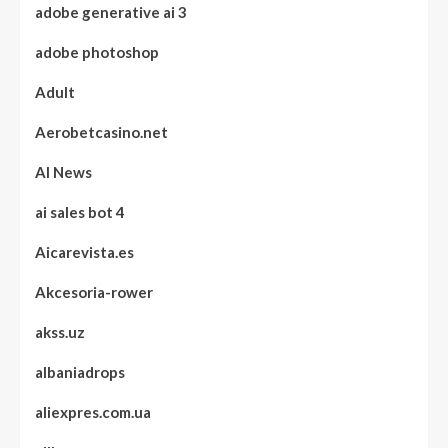
adobe generative ai 3
adobe photoshop
Adult
Aerobetcasino.net
AI News
ai sales bot 4
Aicarevista.es
Akcesoria-rower
akss.uz
albaniadrops
aliexpres.com.ua