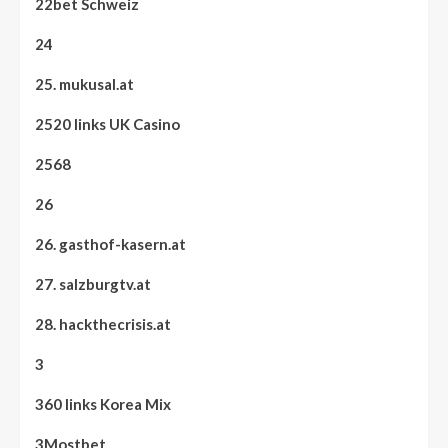
22bet Schweiz
24
25. mukusal.at
2520 links UK Casino
2568
26
26. gasthof-kasern.at
27. salzburgtv.at
28. hackthecrisis.at
3
360 links Korea Mix
3Mostbet