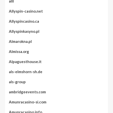
alll
Allyspin-casino.net
Allyspincasino.ca
Allyspinkasyno.pl
Almarokna.pl
Almissa.org
Alpaguesthouse.it
als-elmshorn-sh.de
als-group
ambridgeevents.com
Amunracasino-si.com
Amunracasino.info