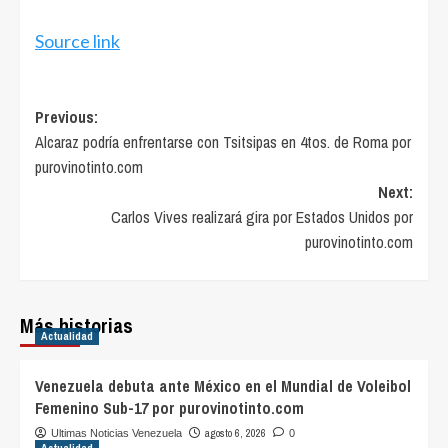
Source link
Post
Previous:
Alcaraz podría enfrentarse con Tsitsipas en 4tos. de Roma por
navigation
purovinotinto.com
Next:
Carlos Vives realizará gira por Estados Unidos por
purovinotinto.com
Más historias
Actualidad
Venezuela debuta ante México en el Mundial de Voleibol
Femenino Sub-17 por purovinotinto.com
agosto 6, 2026
Ultimas Noticias Venezuela
0
Actualidad