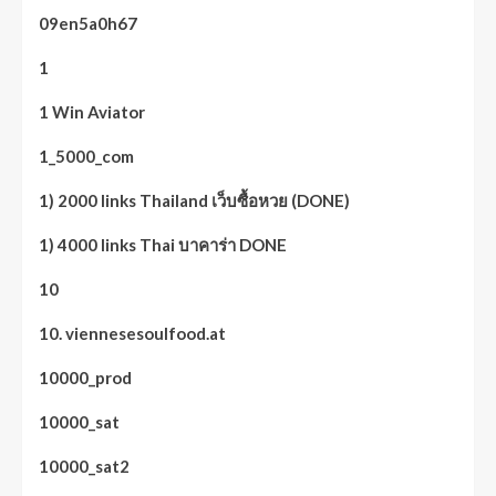
09en5a0h67
1
1 Win Aviator
1_5000_com
1) 2000 links Thailand เว็บซื้อหวย (DONE)
1) 4000 links Thai บาคาร่า DONE
10
10. viennesesoulfood.at
10000_prod
10000_sat
10000_sat2