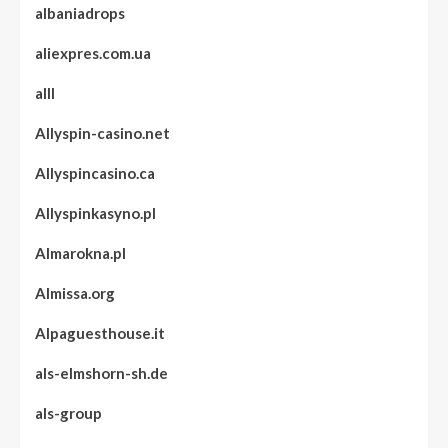
albaniadrops
aliexpres.com.ua
alll
Allyspin-casino.net
Allyspincasino.ca
Allyspinkasyno.pl
Almarokna.pl
Almissa.org
Alpaguesthouse.it
als-elmshorn-sh.de
als-group