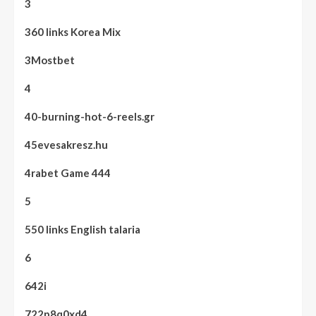
3
360 links Korea Mix
3Mostbet
4
40-burning-hot-6-reels.gr
45evesakresz.hu
4rabet Game 444
5
550 links English talaria
6
642i
722p8q0xd4