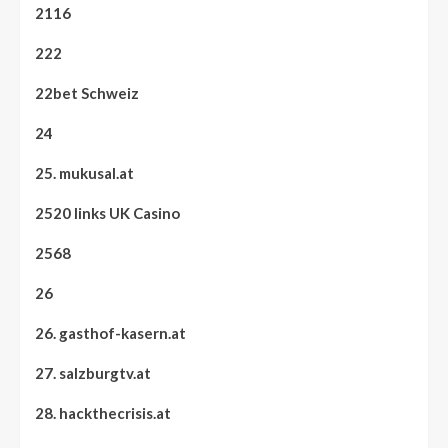
2116
222
22bet Schweiz
24
25. mukusal.at
2520 links UK Casino
2568
26
26. gasthof-kasern.at
27. salzburgtv.at
28. hackthecrisis.at