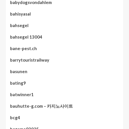
babydogsvondahlem
bahisyasal
bahsegel
bahsegel 13004
bane-pest.ch
barrytouristrailway
basunen
bating9
batwinner1
bauhutte-g.com – 카지노사이트
bcg4