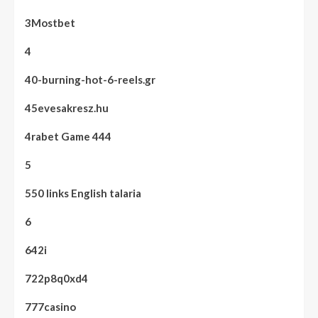
3Mostbet
4
40-burning-hot-6-reels.gr
45evesakresz.hu
4rabet Game 444
5
550 links English talaria
6
642i
722p8q0xd4
777casino