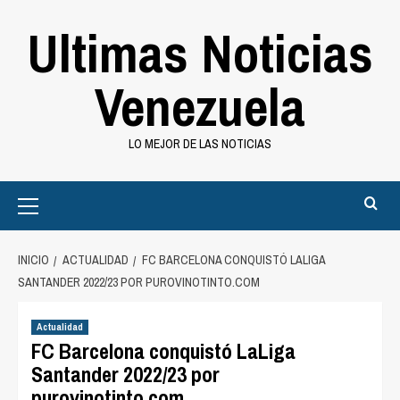
Saltar
Ultimas Noticias
al
contenido
Venezuela
LO MEJOR DE LAS NOTICIAS
Primary
Menu
INICIO
ACTUALIDAD
FC BARCELONA CONQUISTÓ LALIGA
SANTANDER 2022/23 POR PUROVINOTINTO.COM
Actualidad
FC Barcelona conquistó LaLiga
Santander 2022/23 por
purovinotinto.com