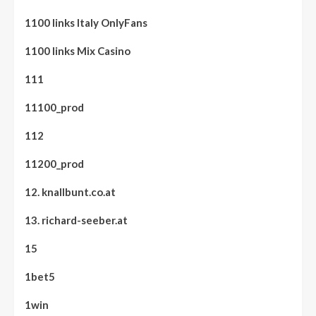
1100 links Italy OnlyFans
1100 links Mix Casino
111
11100_prod
112
11200_prod
12. knallbunt.co.at
13. richard-seeber.at
15
1bet5
1win