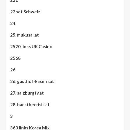
222
22bet Schweiz
24
25. mukusal.at
2520 links UK Casino
2568
26
26. gasthof-kasern.at
27. salzburgtv.at
28. hackthecrisis.at
3
360 links Korea Mix