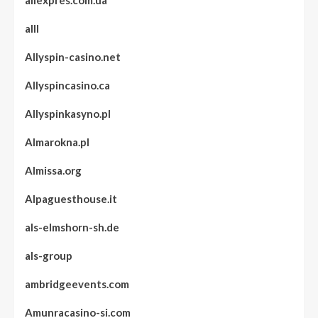
aliexpres.com.ua
alll
Allyspin-casino.net
Allyspincasino.ca
Allyspinkasyno.pl
Almarokna.pl
Almissa.org
Alpaguesthouse.it
als-elmshorn-sh.de
als-group
ambridgeevents.com
Amunracasino-si.com