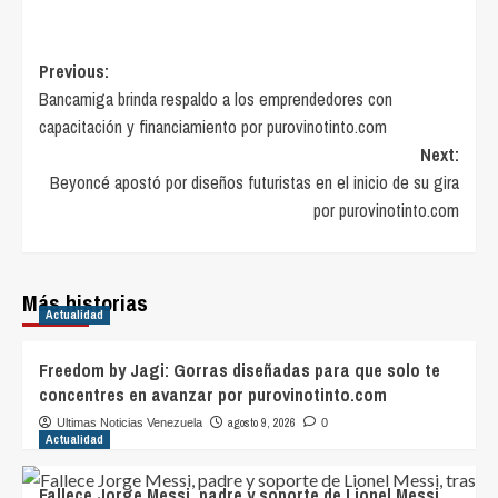
Post
Previous:
Bancamiga brinda respaldo a los emprendedores con
navigation
capacitación y financiamiento por purovinotinto.com
Next:
Beyoncé apostó por diseños futuristas en el inicio de su gira
por purovinotinto.com
Más historias
Actualidad
Freedom by Jagi: Gorras diseñadas para que solo te
concentres en avanzar por purovinotinto.com
agosto 9, 2026
Ultimas Noticias Venezuela
0
Actualidad
Fallece Jorge Messi, padre y soporte de Lionel Messi,