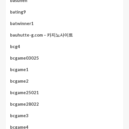
basunen
bating9
batwinner1
bauhutte-g.com – 카지노사이트
bcg4
bcgame03025
bcgame1
bcgame2
bcgame25021
bcgame28022
bcgame3
bcgame4