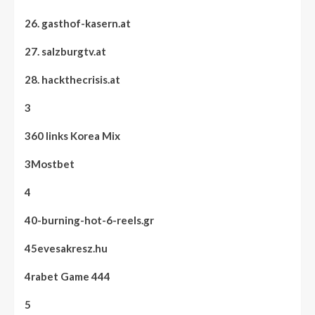
26. gasthof-kasern.at
27. salzburgtv.at
28. hackthecrisis.at
3
360 links Korea Mix
3Mostbet
4
40-burning-hot-6-reels.gr
45evesakresz.hu
4rabet Game 444
5