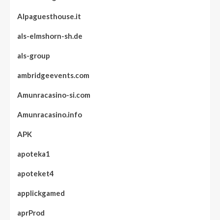
Alpaguesthouse.it
als-elmshorn-sh.de
als-group
ambridgeevents.com
Amunracasino-si.com
Amunracasino.info
APK
apoteka1
apoteket4
applickgamed
aprProd