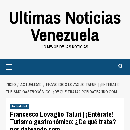
Saltar
Ultimas Noticias
al
contenido
Venezuela
LO MEJOR DE LAS NOTICIAS
Primary
Menu
INICIO
ACTUALIDAD
FRANCESCO LOVAGLIO TAFURI | ¡ENTÉRATE!
TURISMO GASTRONÓMICO: ¿DE QUÉ TRATA? POR DATEANDO.COM
Actualidad
Francesco Lovaglio Tafuri | ¡Entérate!
Turismo gastronómico: ¿De qué trata?
por dateando.com