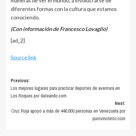
maneras de ver el mundo, a involucrarse de
diferentes formas con la cultura que estamos
conociendo.
(Con información de Francesco Lovaglio)
[ad_2]
Source link
Post
Previous:
Los mejores lugares para practicar deportes de aventura en
navigation
Los Roques por dateando.com
Next:
Cruz Roja apoyó a más de 440.000 personas en Venezuela por
purovinotinto.com