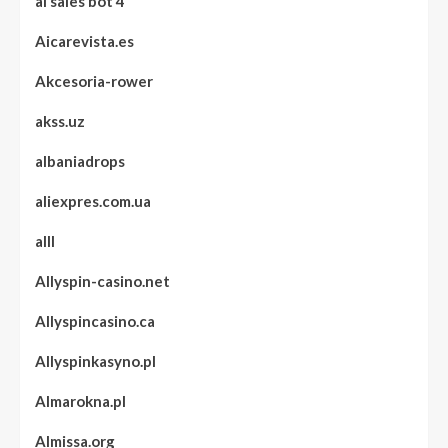
ai sales bot 4
Aicarevista.es
Akcesoria-rower
akss.uz
albaniadrops
aliexpres.com.ua
alll
Allyspin-casino.net
Allyspincasino.ca
Allyspinkasyno.pl
Almarokna.pl
Almissa.org