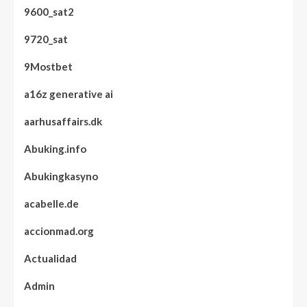
9600_sat2
9720_sat
9Mostbet
a16z generative ai
aarhusaffairs.dk
Abuking.info
Abukingkasyno
acabelle.de
accionmad.org
Actualidad
Admin