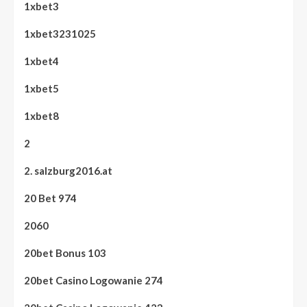
1xbet3
1xbet3231025
1xbet4
1xbet5
1xbet8
2
2. salzburg2016.at
20 Bet 974
2060
20bet Bonus 103
20bet Casino Logowanie 274