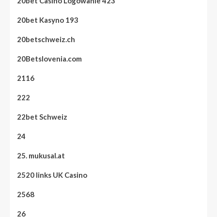
20bet Casino Logowanie 423
20bet Kasyno 193
20betschweiz.ch
20Betslovenia.com
2116
222
22bet Schweiz
24
25. mukusal.at
2520 links UK Casino
2568
26