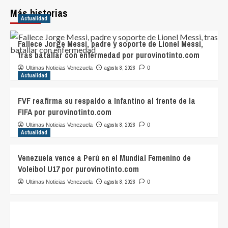
Más historias
Actualidad
Fallece Jorge Messi, padre y soporte de Lionel Messi,
tras batallar con enfermedad por purovinotinto.com
agosto 8, 2026
Ultimas Noticias Venezuela
0
Actualidad
FVF reafirma su respaldo a Infantino al frente de la
FIFA por purovinotinto.com
agosto 8, 2026
Ultimas Noticias Venezuela
0
Actualidad
Venezuela vence a Perú en el Mundial Femenino de
Voleibol U17 por purovinotinto.com
agosto 8, 2026
Ultimas Noticias Venezuela
0