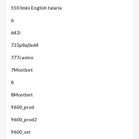
550 links English talaria
6
642i
722p8q0xd4
777casino
7Mostbet
8
8Mostbet
9600_prod
9600_prod2
9600_sat