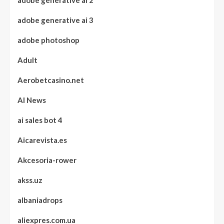
adobe generative ai 2
adobe generative ai 3
adobe photoshop
Adult
Aerobetcasino.net
AI News
ai sales bot 4
Aicarevista.es
Akcesoria-rower
akss.uz
albaniadrops
aliexpres.com.ua