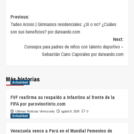
Post
Previous:
Tadeo Arosio | Gimnasios residenciales: ¿Sí o no? ¿Cuáles
navigation
son sus beneficios? por dateando.com
Next:
Consejos para padres de niños con talento deportivo –
Sebastián Cano Caporales por dateando.com
Más historias
Actualidad
FVF reafirma su respaldo a Infantino al frente de la
FIFA por purovinotinto.com
agosto 8, 2026
Ultimas Noticias Venezuela
0
Actualidad
Venezuela vence a Perú en el Mundial Femenino de