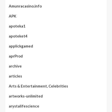
Amunracasino.info
APK
apoteka1
apoteket4
applickgamed
aprProd
archive
articles
Arts & Entertainment, Celebrities
artworks-unlimited
arystalifescience