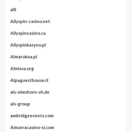
alll
Allyspin-casino.net
Allyspincasino.ca
Allyspinkasyno.pl
Almarokna.pl
Almissa.org
Alpaguesthouse.it
als-elmshorn-sh.de
als-group
ambridgeevents.com
Amunracasino-si.com