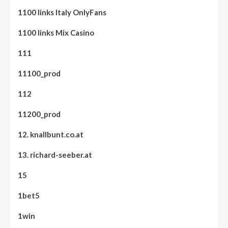
1100 links Italy OnlyFans
1100 links Mix Casino
111
11100_prod
112
11200_prod
12. knallbunt.co.at
13. richard-seeber.at
15
1bet5
1win