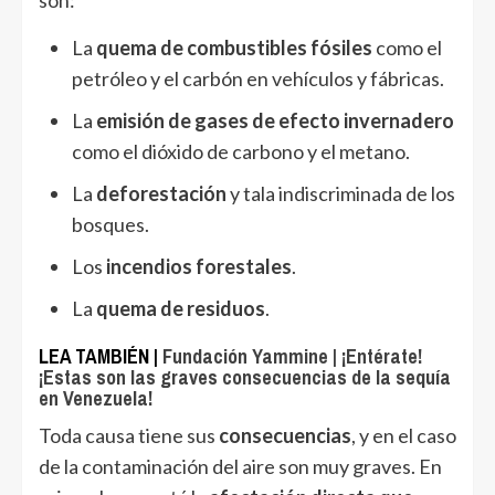
son:
La
quema de combustibles fósiles
como el
petróleo y el carbón en vehículos y fábricas.
La
emisión de gases de efecto invernadero
como el dióxido de carbono y el metano.
La
deforestación
y tala indiscriminada de los
bosques.
Los
incendios forestales
.
La
quema de residuos
.
LEA TAMBIÉN |
Fundación Yammine | ¡Entérate!
¡Estas son las graves consecuencias de la sequía
en Venezuela!
Toda causa tiene sus
consecuencias
, y en el caso
de la contaminación del aire son muy graves. En