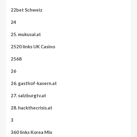
22bet Schweiz
24
25. mukusal.at
2520 links UK Casino
2568
26
26. gasthof-kasern.at
27. salzburgtv.at
28. hackthecrisis.at
3
360 links Korea Mix