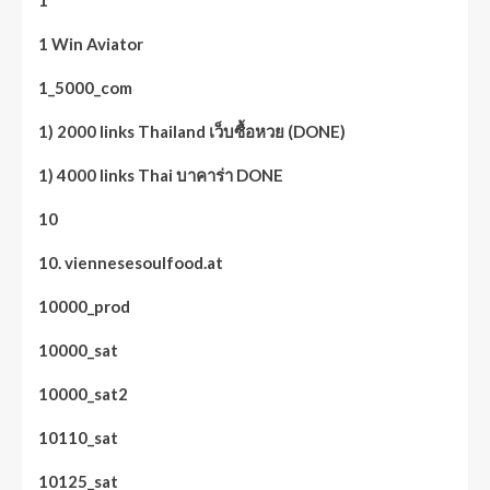
1
1 Win Aviator
1_5000_com
1) 2000 links Thailand เว็บซื้อหวย (DONE)
1) 4000 links Thai บาคาร่า DONE
10
10. viennesesoulfood.at
10000_prod
10000_sat
10000_sat2
10110_sat
10125_sat