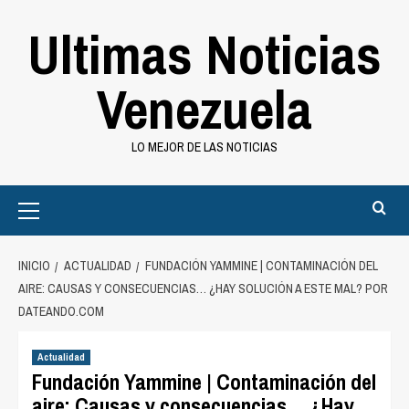
Saltar
Ultimas Noticias
al
contenido
Venezuela
LO MEJOR DE LAS NOTICIAS
Primary
Menu
INICIO
ACTUALIDAD
FUNDACIÓN YAMMINE | CONTAMINACIÓN DEL
AIRE: CAUSAS Y CONSECUENCIAS… ¿HAY SOLUCIÓN A ESTE MAL? POR
DATEANDO.COM
Actualidad
Fundación Yammine | Contaminación del
aire: Causas y consecuencias… ¿Hay