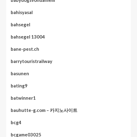
babydogsvondahlem
bahisyasal
bahsegel
bahsegel 13004
bane-pest.ch
barrytouristrailway
basunen
bating9
batwinner1
bauhutte-g.com – 카지노사이트
bcg4
bcgame03025