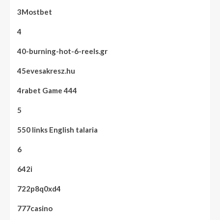
3Mostbet
4
40-burning-hot-6-reels.gr
45evesakresz.hu
4rabet Game 444
5
550 links English talaria
6
642i
722p8q0xd4
777casino