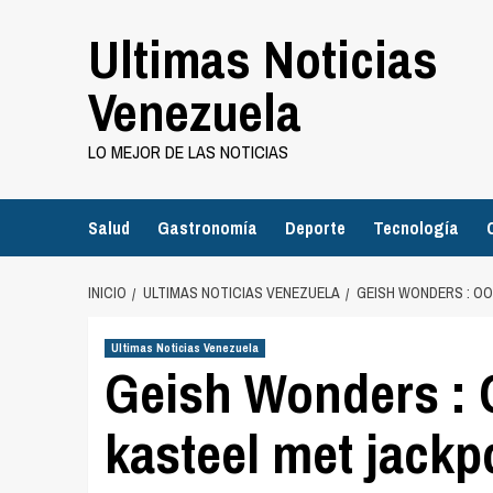
Saltar
Ultimas Noticias
al
contenido
Venezuela
LO MEJOR DE LAS NOTICIAS
Salud
Gastronomía
Deporte
Tecnología
INICIO
ULTIMAS NOTICIAS VENEZUELA
GEISH WONDERS : O
Ultimas Noticias Venezuela
Geish Wonders : 
kasteel met jack