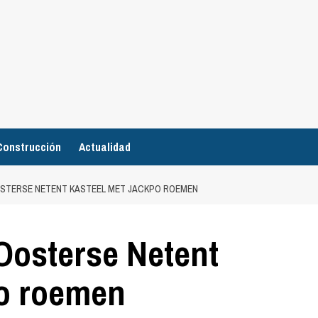
Construcción
Actualidad
OSTERSE NETENT KASTEEL MET JACKPO ROEMEN
Oosterse Netent
po roemen