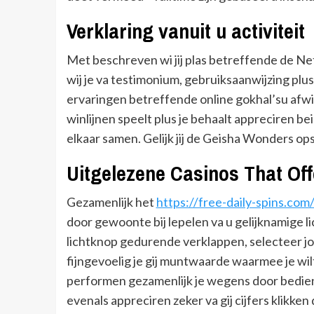
Verklaring vanuit u activiteit
Met beschreven wi jij plas betreffende de N
wij je va testimonium, gebruiksaanwijzing p
ervaringen betreffende online gokhal’su afwi
winlijnen speelt plus je behaalt appreciren b
elkaar samen. Gelijk jij de Geisha Wonders opst
Uitgelezene Casinos That Of
Gezamenlijk het
https://free-daily-spins.co
door gewoonte bij lepelen va u gelijknamige 
lichtknop gedurende verklappen, selecteer 
fijngevoelig je gij muntwaarde waarmee je wil
performen gezamenlijk je wegens door bedienin
evenals appreciren zeker va gij cijfers klikken