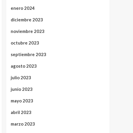
enero 2024
diciembre 2023
noviembre 2023
octubre 2023
septiembre 2023
agosto 2023
julio 2023
junio 2023
mayo 2023
abril 2023
marzo 2023