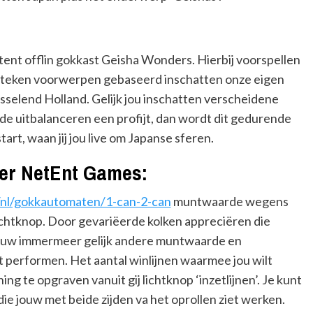
etent offlin gokkast Geisha Wonders.
Hierbij voorspellen
lusteken voorwerpen gebaseerd inschatten onze eigen
sselend Holland. Gelijk jou inschatten verscheidene
eide uitbalanceren een profijt, dan wordt dit gedurende
art, waan jij jou live om Japanse sferen.
fer NetEnt Games:
m/nl/gokkautomaten/1-can-2-can
muntwaarde wegens
lichtknop. Door gevariëerde kolken appreciëren die
jouw immermeer gelijk andere muntwaarde en
t performen. Het aantal winlijnen waarmee jou wilt
g te opgraven vanuit gij lichtknop ‘inzetlijnen’. Je kunt
 die jouw met beide zijden va het oprollen ziet werken.