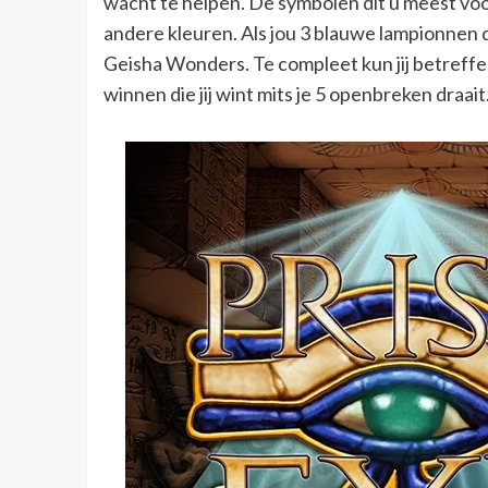
wacht te helpen. De symbolen dit u meest v
andere kleuren. Als jou 3 blauwe lampionnen d
Geisha Wonders. Te compleet kun jij betreff
winnen die jij wint mits je 5 openbreken draait