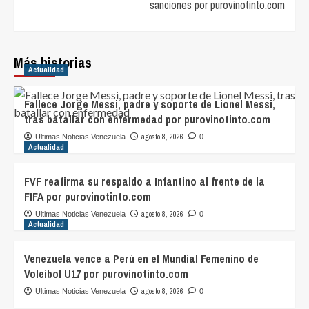
sanciones por purovinotinto.com
Más historias
Actualidad
Fallece Jorge Messi, padre y soporte de Lionel Messi,
tras batallar con enfermedad por purovinotinto.com
agosto 8, 2026
Ultimas Noticias Venezuela
0
Actualidad
FVF reafirma su respaldo a Infantino al frente de la
FIFA por purovinotinto.com
agosto 8, 2026
Ultimas Noticias Venezuela
0
Actualidad
Venezuela vence a Perú en el Mundial Femenino de
Voleibol U17 por purovinotinto.com
agosto 8, 2026
Ultimas Noticias Venezuela
0