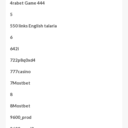
4rabet Game 444
5
550 links English talaria
6
642i
722p8q0xd4
777casino
7Mostbet
8
8Mostbet
9600_prod