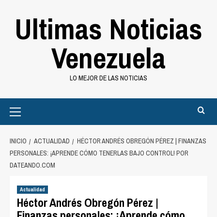
Saltar
Ultimas Noticias
al
contenido
Venezuela
LO MEJOR DE LAS NOTICIAS
Primary
Menu
INICIO
ACTUALIDAD
HÉCTOR ANDRÉS OBREGÓN PÉREZ | FINANZAS
PERSONALES: ¡APRENDE CÓMO TENERLAS BAJO CONTROL! POR
DATEANDO.COM
Actualidad
Héctor Andrés Obregón Pérez |
Finanzas personales: ¡Aprende cómo