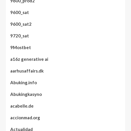
9600_prod2
9600_sat
9600_sat2
9720_sat
9Mostbet
a16z generative ai
aarhusaffairs.dk
Abuking.info
Abukingkasyno
acabelle.de
accionmad.org
Actualidad