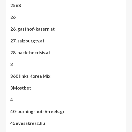
2568
26
26. gasthof-kasern.at
27. salzburgtv.at
28. hackthecrisis.at
3
360 links Korea Mix
3Mostbet
4
40-burning-hot-6-reels.gr
45evesakresz.hu