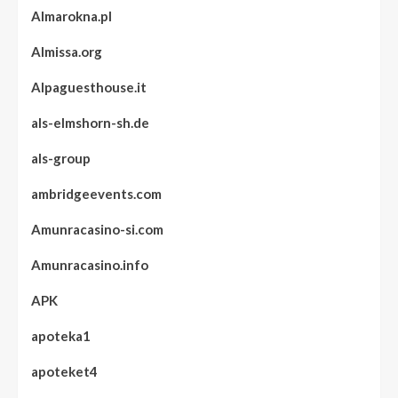
Almarokna.pl
Almissa.org
Alpaguesthouse.it
als-elmshorn-sh.de
als-group
ambridgeevents.com
Amunracasino-si.com
Amunracasino.info
APK
apoteka1
apoteket4