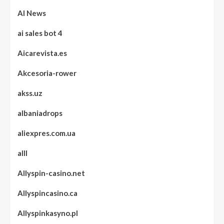
AI News
ai sales bot 4
Aicarevista.es
Akcesoria-rower
akss.uz
albaniadrops
aliexpres.com.ua
alll
Allyspin-casino.net
Allyspincasino.ca
Allyspinkasyno.pl