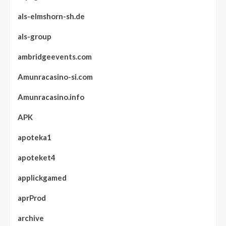
als-elmshorn-sh.de
als-group
ambridgeevents.com
Amunracasino-si.com
Amunracasino.info
APK
apoteka1
apoteket4
applickgamed
aprProd
archive