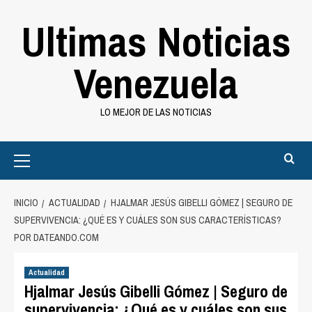
Saltar
Ultimas Noticias
al
contenido
Venezuela
LO MEJOR DE LAS NOTICIAS
Primary
Menu
INICIO
ACTUALIDAD
HJALMAR JESÚS GIBELLI GÓMEZ | SEGURO DE
SUPERVIVENCIA: ¿QUÉ ES Y CUÁLES SON SUS CARACTERÍSTICAS?
POR DATEANDO.COM
Actualidad
Hjalmar Jesús Gibelli Gómez | Seguro de
supervivencia: ¿Qué es y cuáles son sus