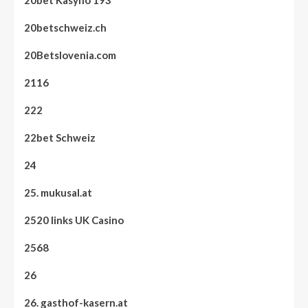
20bet Kasyno 193
20betschweiz.ch
20Betslovenia.com
2116
222
22bet Schweiz
24
25. mukusal.at
2520 links UK Casino
2568
26
26. gasthof-kasern.at