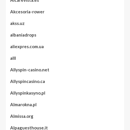
Aicarevista.es
Akcesoria-rower
akss.uz
albaniadrops
aliexpres.com.ua
alll
Allyspin-casino.net
Allyspincasino.ca
Allyspinkasyno.pl
Almarokna.pl
Almissa.org
Alpaguesthouse.it