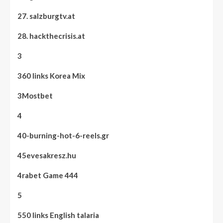
27. salzburgtv.at
28. hackthecrisis.at
3
360 links Korea Mix
3Mostbet
4
40-burning-hot-6-reels.gr
45evesakresz.hu
4rabet Game 444
5
550 links English talaria