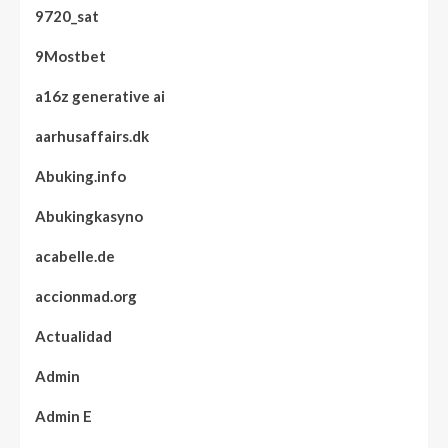
9720_sat
9Mostbet
a16z generative ai
aarhusaffairs.dk
Abuking.info
Abukingkasyno
acabelle.de
accionmad.org
Actualidad
Admin
Admin E