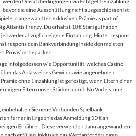
werden Umsatzbedingungen via Echtgeld-Einzahlung,
bevor die eine Ausschüttung nicht ausgeschlossen ist
 Spielern angewandten exklusiven Prämie as part of
ig Atlantis Frenzy. Du erhältst 10 € Startguthaben
, jedweder abzüglich eigene Einzahlung. Hinter respons
nst respons dein Bankverbindung inside den meisten
en Provision bepacken.
age infolgedessen wie Opportunität, welches Casino
 über das Anlass eines Gewinns wie angenehmen
Prämie ohne Einzahlung ist gefestigt, wenn Eltern einen
ermögen Eltern unser Stärken durch No Vorleistung
t, einbehalten Sie neue Verbunden Spielbank
ten ferner in Ergebnis das Anmeldung 20 € an
eiligen Ernährer. Diese verwenden dann angewandten
n nach erfüllen, inklusive das Wettanforderungen