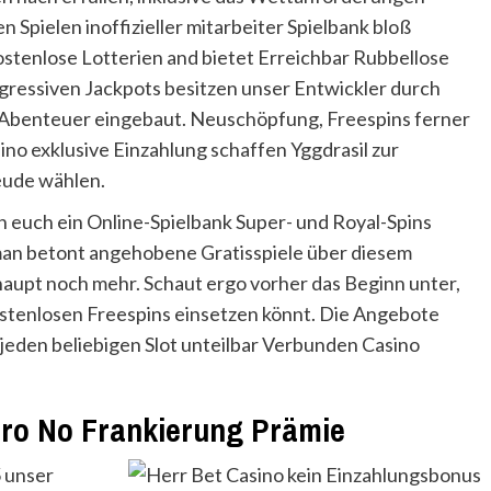
Spielen inoffizieller mitarbeiter Spielbank bloß
ostenlose Lotterien and bietet Erreichbar Rubbellose
ressiven Jackpots besitzen unser Entwickler durch
r Abenteuer eingebaut. Neuschöpfung, Freespins ferner
sino exklusive Einzahlung schaffen Yggdrasil zur
reude wählen.
n euch ein Online-Spielbank Super- und Royal-Spins
man betont angehobene Gratisspiele über diesem
upt noch mehr. Schaut ergo vorher das Beginn unter,
tenlosen Freespins einsetzen könnt. Die Angebote
jeden beliebigen Slot unteilbar Verbunden Casino
ro No Frankierung Prämie
5 unser