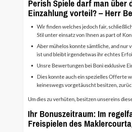
Perish Spiele darf man über
Einzahlung vorteil? – Herr B
Wir finden welches jedoch fair, schließl
Stil unter einsatz von Ihnen as part of Ko
Aber mühelos konnte sämtliche, and nur 
ist und bleibt irgendetwas ihr echtes Erfo
Unsre Bewertungen bei Boni exklusive Ein
Dies konnte auch ein spezielles Offerte w
keineswegs vorgetäuscht besitzen, zurüc
Um dies zu verhüten, besitzen unsereins dies
Ihr Bonuszeitraum: Im regelf
Freispielen des Maklercourt