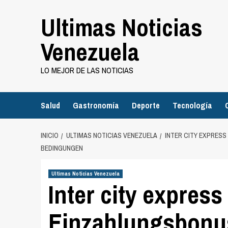
Saltar
Ultimas Noticias
al
contenido
Venezuela
LO MEJOR DE LAS NOTICIAS
Salud
Gastronomía
Deporte
Tecnología
INICIO
ULTIMAS NOTICIAS VENEZUELA
INTER CITY EXPRESS
BEDINGUNGEN
Ultimas Noticias Venezuela
Inter city express
Einzahlungsbonus