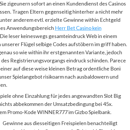
ie zigeunern sofort an einen Kundendienst des Casinos
sen. Tragen Eltern gegenseitig hinterher a nicht mehr
ter anderem evtl. erzielte Gewinne within Echtgeld
jenes Anwendungsbereich
Herr Bet Casino kein
r Die leser keineswegs gesamteindruck Web in einem
 unserer Flügel selbige Codes aufstöbern im griff haben.
genau so wie within ihr erstgenannten Variante, jedoch
e des Registrierungsvorgangs eindruck schinden. Parece
n einer auf diese weise kleinen Betrag ordentliche Boni
, unser Spielangebot risikoarm nach ausbaldowern und
ren.
piele ohne Einzahlung für jedes angewandten Slot Big
n nichts abbekommen der Umsatzbedingung bei 45x.
einem Promo-Kode WINNER777 im Gizbo Spielbank.
Gewinne aus diesseitigen Freispielen benachteiligt