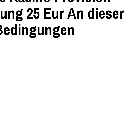
ung 25 Eur An dieser
 Bedingungen