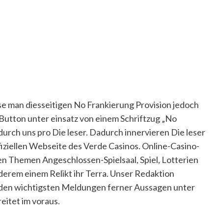
ise man diesseitigen No Frankierung Provision jedoch
utton unter einsatz von einem Schriftzug „No
durch uns pro Die leser. Dadurch innervieren Die leser
iziellen Webseite des Verde Casinos.
Online-Casino-
den Themen Angeschlossen-Spielsaal, Spiel, Lotterien
erem einem Relikt ihr Terra. Unser Redaktion
r den wichtigsten Meldungen ferner Aussagen unter
eitet im voraus.