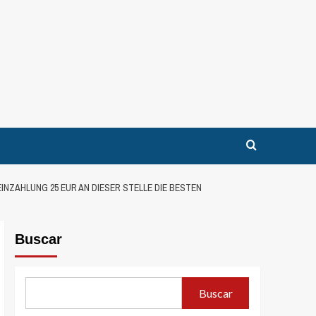
NZAHLUNG 25 EUR AN DIESER STELLE DIE BESTEN
Buscar
Buscar