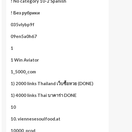
! No category 10-2 Spanish
! Без рубрики
035vlybp9f
09en5a0h67
1
1 Win Aviator
1_5000_com
1) 2000 links Thailand เว็บซื้อหวย (DONE)
1) 4000 links Thai บาคาร่า DONE
10
10. viennesesoulfood.at
10000_prod