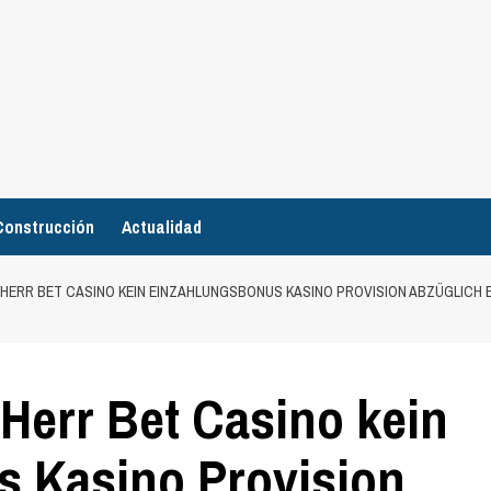
Construcción
Actualidad
 HERR BET CASINO KEIN EINZAHLUNGSBONUS KASINO PROVISION ABZÜGLICH EI
 Herr Bet Casino kein
 Kasino Provision