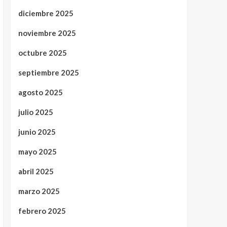
diciembre 2025
noviembre 2025
octubre 2025
septiembre 2025
agosto 2025
julio 2025
junio 2025
mayo 2025
abril 2025
marzo 2025
febrero 2025