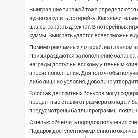
Выигравшие тиражей тоже определяются сл
нужно закупить лотерейку. Как значитель
шансы сорвать джекпот. В лотерейных игр
суммы. Выиграть удастся всевозможные д
Помимо рекламных лотерей, на главном в
Призы раздаются за пополнение баланса и
награды доступны всякому учтенным клиен
вносят пополнения. Для того чтобы получи
либо лишние условия. Довольно утвердить
В состав депозитных бонусов могут содер
процентные ставки от размера вклада и 
предусмотрены баллы программы лояльнос
С целью облегчить порядок получения счё
Подарок доступен немедленно по окончан