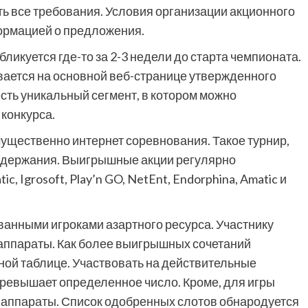
ть все требования. Условия организации акционного
ормацией о предложения.
икуется где-то за 2-3 недели до старта чемпионата.
ется на основной веб-странице утвержденного
есть уникальный сегмент, в котором можно
конкурса.
ущественно интернет соревнования. Такое турнир,
содержания. Выигрышные акции регулярно
 Igrosoft, Play’n GO, NetEnt, Endorphina, Amatic и
анными игроками азартного ресурса. Участнику
 аппараты. Как более выигрышных сочетаний
рной таблице. Участвовать на действительные
 превышает определенное число. Кроме, для игры
 аппараты. Список одобренных слотов обнародуется