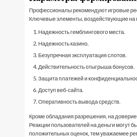
Профессионалы рекомендуют игровые ресу
Ключевые элементы, воздействующие на п
Надежность гемблингового места.
Надежность казино.
Безупречная эксплуатация слотов.
Действительность отыгрыша бонусов.
Защита платежей и конфиденциальнос
Доступ веб-сайта.
Оперативность вывода средств.
Кроме обладания разрешения, на доверие
Реакции пользователей на деньги могут б
положительных оценок, тем уважаемее реп