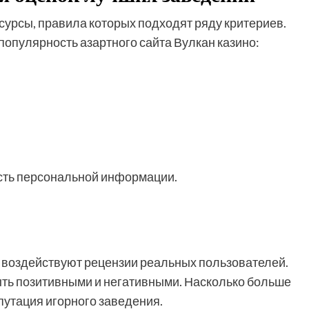
рсы, правила которых подходят ряду критериев.
опулярность азартного сайта Вулкан казино:
ть персональной информации.
 воздействуют рецензии реальных пользователей.
ыть позитивными и негативными. Насколько больше
утация игорного заведения.