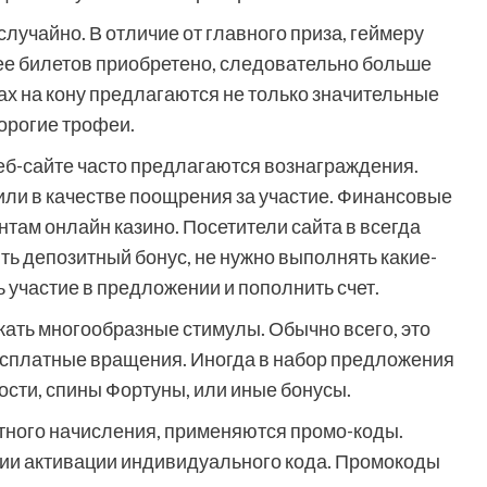
учайно. В отличие от главного приза, геймеру
нее билетов приобретено, следовательно больше
ах на кону предлагаются не только значительные
орогие трофеи.
еб-сайте часто предлагаются вознаграждения.
ли в качестве поощрения за участие. Финансовые
там онлайн казино. Посетители сайта в всегда
ть депозитный бонус, не нужно выполнять какие-
 участие в предложении и пополнить счет.
жать многообразные стимулы. Обычно всего, это
бесплатные вращения. Иногда в набор предложения
ти, спины Фортуны, или иные бонусы.
тного начисления, применяются промо-коды.
ии активации индивидуального кода. Промокоды