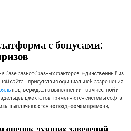
латформа с бонусами:
призов
а базе разнообразных факторов. Единственный из
ной сайта – присутствие официальной разрешения.
ояль
подтверждает о выполнении норм честной и
ладельцев джекпотов применяются системы софта
ризы выплачиваются не позднее чем времени,
 оценок лучших заведений