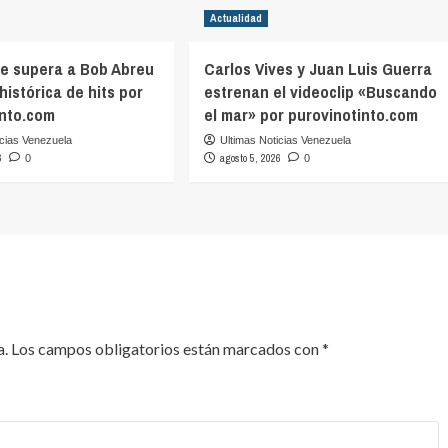
Actualidad
ve supera a Bob Abreu
Carlos Vives y Juan Luis Guerra
 histórica de hits por
estrenan el videoclip «Buscando
into.com
el mar» por purovinotinto.com
icias Venezuela
Ultimas Noticias Venezuela
6
agosto 5, 2026
0
0
a.
Los campos obligatorios están marcados con
*