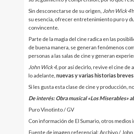
Sin desconectarse de su origen,
John Wick 4
h
su esencia, ofrecer entretenimiento puro y d
convincente.
Parte de la magia del cine radica en las posibi
de buena manera, se generan fenómenos como
personas a las salas de cine y generan experi
John Wick 4
, por así decirlo, revive el cine 
lo adelante,
nuevas y varias historias breves
Si les gusta esta clase de cine y producción, no
De interés:
Obra musical «Los Miserables» ab
Puro Vinotinto / GV
Con información de El Sumario, otros medios i
Fuente de imagen referencial: Archivo / John