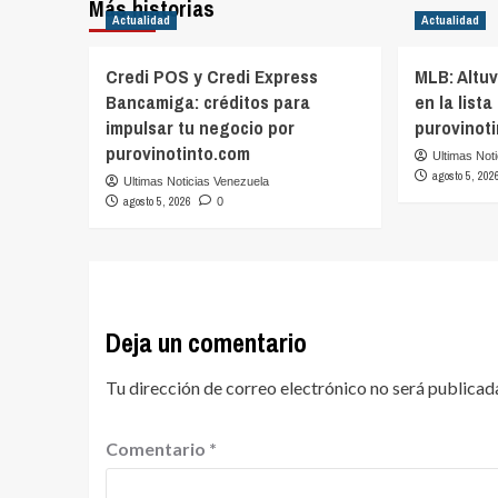
Más historias
Actualidad
Actualidad
Credi POS y Credi Express
MLB: Altu
Bancamiga: créditos para
en la lista
impulsar tu negocio por
purovinot
purovinotinto.com
Ultimas Not
agosto 5, 202
Ultimas Noticias Venezuela
agosto 5, 2026
0
Deja un comentario
Tu dirección de correo electrónico no será publicad
Comentario
*