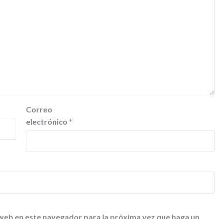
Correo
electrónico
*
 web en este navegador para la próxima vez que haga un