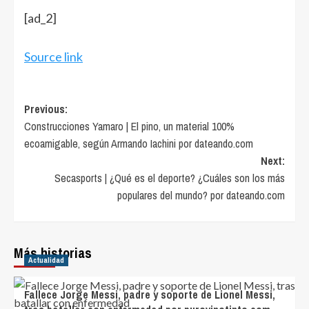
[ad_2]
Source link
Post
Previous:
Construcciones Yamaro | El pino, un material 100%
navigation
ecoamigable, según Armando Iachini por dateando.com
Next:
Secasports | ¿Qué es el deporte? ¿Cuáles son los más
populares del mundo? por dateando.com
Más historias
Actualidad
Fallece Jorge Messi, padre y soporte de Lionel Messi,