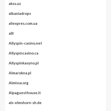
akss.uz
albaniadrops
aliexpres.com.ua
alll
Allyspin-casino.net
Allyspincasino.ca
Allyspinkasyno.pl
Almarokna.pl
Almissa.org
Alpaguesthouse.it
als-elmshorn-sh.de