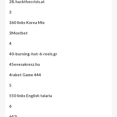
28. hackthecrisis.at
3
360 links Korea Mix
3Mostbet
4
40-burning-hot-6-reels.gr
45evesakresz.hu
4rabet Game 444
5
550 links English talaria
6
642i