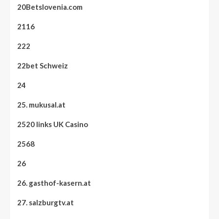
20Betslovenia.com
2116
222
22bet Schweiz
24
25. mukusal.at
2520 links UK Casino
2568
26
26. gasthof-kasern.at
27. salzburgtv.at