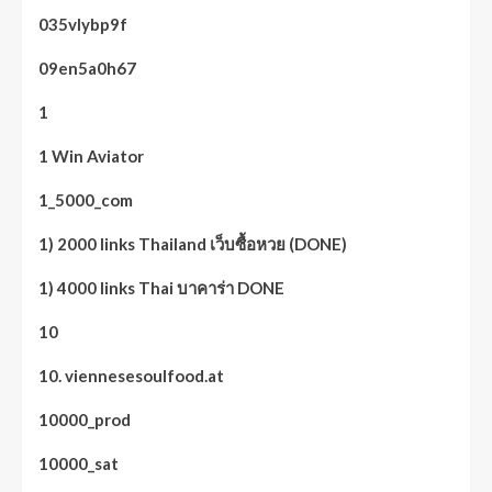
035vlybp9f
09en5a0h67
1
1 Win Aviator
1_5000_com
1) 2000 links Thailand เว็บซื้อหวย (DONE)
1) 4000 links Thai บาคาร่า DONE
10
10. viennesesoulfood.at
10000_prod
10000_sat