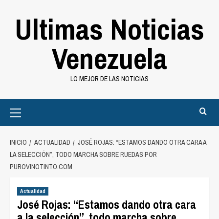
Saltar
Ultimas Noticias
al
contenido
Venezuela
LO MEJOR DE LAS NOTICIAS
Primary
Menu
INICIO
ACTUALIDAD
JOSÉ ROJAS: “ESTAMOS DANDO OTRA CARA A
LA SELECCIÓN”, TODO MARCHA SOBRE RUEDAS POR
PUROVINOTINTO.COM
Actualidad
José Rojas: “Estamos dando otra cara
a la selección”, todo marcha sobre