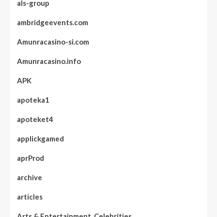
als-group
ambridgeevents.com
Amunracasino-si.com
Amunracasino.info
APK
apoteka1
apoteket4
applickgamed
aprProd
archive
articles
Arts & Entertainment, Celebrities