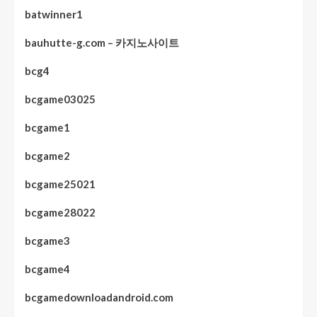
batwinner1
bauhutte-g.com – 카지노사이트
bcg4
bcgame03025
bcgame1
bcgame2
bcgame25021
bcgame28022
bcgame3
bcgame4
bcgamedownloadandroid.com