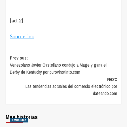
[ad_2]
Source link
Post
Previous:
Venezolano Javier Castellano condujo a Mage y gana el
navigation
Derby de Kentucky por purovinotinto.com
Next:
Las tendencias actuales del comercio electrónico por
dateando.com
Más historias
Actualidad