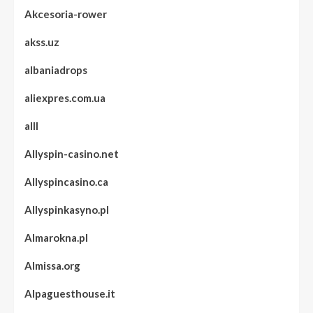
Akcesoria-rower
akss.uz
albaniadrops
aliexpres.com.ua
alll
Allyspin-casino.net
Allyspincasino.ca
Allyspinkasyno.pl
Almarokna.pl
Almissa.org
Alpaguesthouse.it