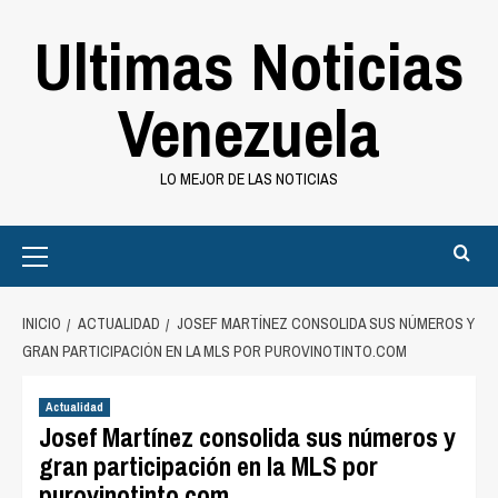
Saltar
Ultimas Noticias
al
contenido
Venezuela
LO MEJOR DE LAS NOTICIAS
Primary
Menu
INICIO
ACTUALIDAD
JOSEF MARTÍNEZ CONSOLIDA SUS NÚMEROS Y
GRAN PARTICIPACIÓN EN LA MLS POR PUROVINOTINTO.COM
Actualidad
Josef Martínez consolida sus números y
gran participación en la MLS por
purovinotinto.com