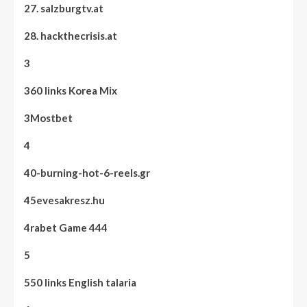
27. salzburgtv.at
28. hackthecrisis.at
3
360 links Korea Mix
3Mostbet
4
40-burning-hot-6-reels.gr
45evesakresz.hu
4rabet Game 444
5
550 links English talaria