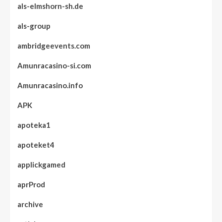
als-elmshorn-sh.de
als-group
ambridgeevents.com
Amunracasino-si.com
Amunracasino.info
APK
apoteka1
apoteket4
applickgamed
aprProd
archive