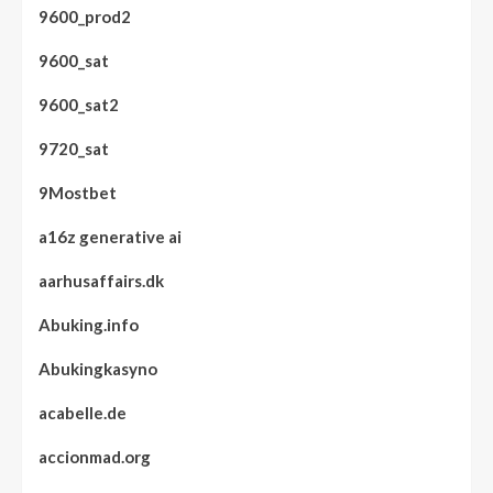
9600_prod2
9600_sat
9600_sat2
9720_sat
9Mostbet
a16z generative ai
aarhusaffairs.dk
Abuking.info
Abukingkasyno
acabelle.de
accionmad.org