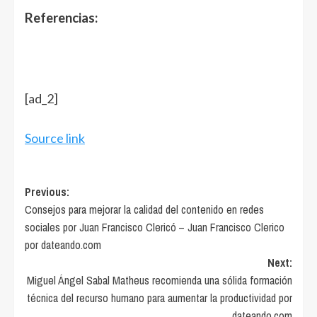
Referencias:
[ad_2]
Source link
Post
Previous:
Consejos para mejorar la calidad del contenido en redes
navigation
sociales por Juan Francisco Clericó – Juan Francisco Clerico
por dateando.com
Next:
Miguel Ángel Sabal Matheus recomienda una sólida formación
técnica del recurso humano para aumentar la productividad por
dateando.com