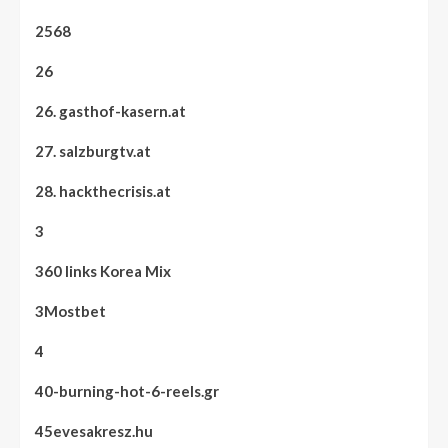
2568
26
26. gasthof-kasern.at
27. salzburgtv.at
28. hackthecrisis.at
3
360 links Korea Mix
3Mostbet
4
40-burning-hot-6-reels.gr
45evesakresz.hu