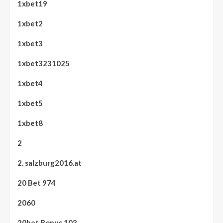
1xbet19
1xbet2
1xbet3
1xbet3231025
1xbet4
1xbet5
1xbet8
2
2. salzburg2016.at
20 Bet 974
2060
20bet Bonus 103