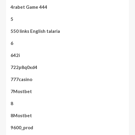
4rabet Game 444
5
550 links English talaria
6
642i
722p8q0xd4
777casino
7Mostbet
8
8Mostbet
9600_prod