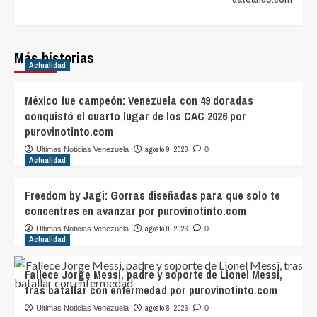
Más historias
Actualidad
México fue campeón: Venezuela con 49 doradas
conquistó el cuarto lugar de los CAC 2026 por
purovinotinto.com
agosto 9, 2026
Ultimas Noticias Venezuela
0
Actualidad
Freedom by Jagi: Gorras diseñadas para que solo te
concentres en avanzar por purovinotinto.com
agosto 9, 2026
Ultimas Noticias Venezuela
0
Actualidad
Fallece Jorge Messi, padre y soporte de Lionel Messi,
tras batallar con enfermedad por purovinotinto.com
agosto 8, 2026
Ultimas Noticias Venezuela
0