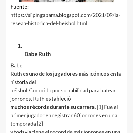
Fuente:
https://slipingapama.blogspot.com/2021/09/la-
reseaa-historica-del-beisbol.html
1.
Babe Ruth
Babe
Ruth
es uno de los
jugadores más icónicos
en la
historia del
béisbol. Conocido por su habilidad para batear
jonrones, Ruth
estableció
muchos récords durante su carrera
.
[1]
Fue el
primer jugador en registrar 60 jonrones en una
temporada
[2]
y todavía tiene el récord de más jonrones en una