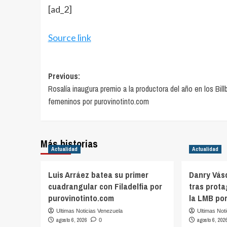
[ad_2]
Source link
Post
Previous:
Rosalía inaugura premio a la productora del año en los Bill
navigation
femeninos por purovinotinto.com
Más historias
Actualidad
Actualidad
Luis Arráez batea su primer
Danry Vás
cuadrangular con Filadelfia por
tras prot
purovinotinto.com
la LMB po
Ultimas Noticias Venezuela
Ultimas Not
agosto 6, 2026
agosto 6, 202
0