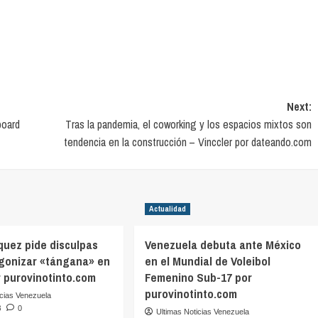
Next:
board
Tras la pandemia, el coworking y los espacios mixtos son
tendencia en la construcción – Vinccler por dateando.com
Actualidad
quez pide disculpas
Venezuela debuta ante México
agonizar «tángana» en
en el Mundial de Voleibol
r purovinotinto.com
Femenino Sub-17 por
purovinotinto.com
icias Venezuela
6
0
Ultimas Noticias Venezuela