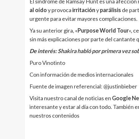
El síndrome de Ramsay Hunt es una afección r
al oído
y provoca
irritación
y
parálisis
de part
urgente para evitar mayores complicaciones.
Ya su anterior gira, «
Purpose World Tour
«, c
sin más explicaciones por parte del cantante q
De interés:
Shakira habló por primera vez so
Puro Vinotinto
Con información de medios internacionales
Fuente de imagen referencial: @justinbieber
Visita nuestro canal de noticias en
Google N
interesante y estar al día con todo. También 
nuestros contenidos