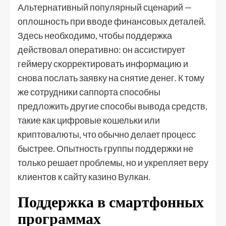
Альтернативный популярный сценарий —
оплошность при вводе финансовых деталей.
Здесь необходимо, чтобы поддержка
действовал оперативно: он ассистирует
геймеру скорректировать информацию и
снова послать заявку на снятие денег. К тому
же сотрудники саппорта способны
предложить другие способы вывода средств,
такие как цифровые кошельки или
криптовалюты, что обычно делает процесс
быстрее. Опытность группы поддержки не
только решает проблемы, но и укрепляет веру
клиентов к сайту казино Вулкан.
Поддержка в смартфонных
программах