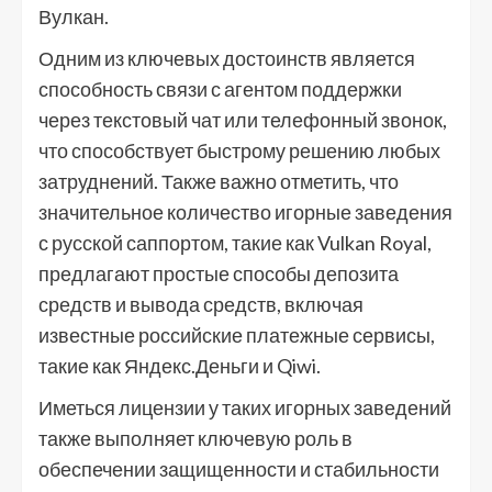
Вулкан.
Одним из ключевых достоинств является
способность связи с агентом поддержки
через текстовый чат или телефонный звонок,
что способствует быстрому решению любых
затруднений. Также важно отметить, что
значительное количество игорные заведения
с русской саппортом, такие как Vulkan Royal,
предлагают простые способы депозита
средств и вывода средств, включая
известные российские платежные сервисы,
такие как Яндекс.Деньги и Qiwi.
Иметься лицензии у таких игорных заведений
также выполняет ключевую роль в
обеспечении защищенности и стабильности