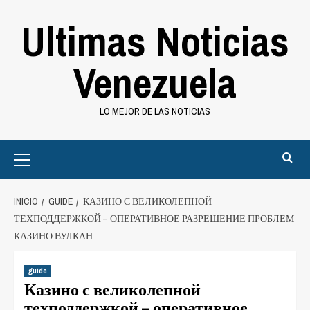
Saltar
Ultimas Noticias
al
contenido
Venezuela
LO MEJOR DE LAS NOTICIAS
Primary
Menu
INICIO
GUIDE
КАЗИНО С ВЕЛИКОЛЕПНОЙ
ТЕХПОДДЕРЖКОЙ – ОПЕРАТИВНОЕ РАЗРЕШЕНИЕ ПРОБЛЕМ
КАЗИНО ВУЛКАН
guide
Казино с великолепной
техподдержкой – оперативное