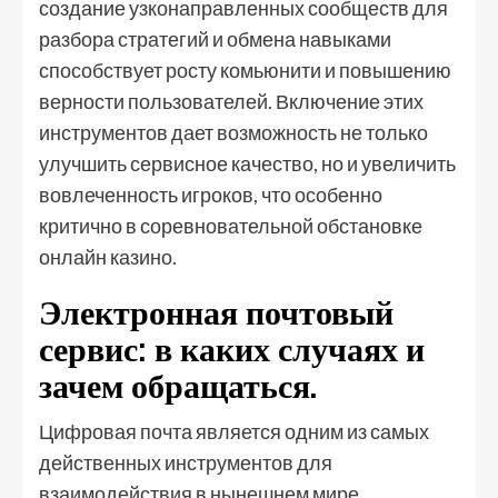
создание узконаправленных сообществ для
разбора стратегий и обмена навыками
способствует росту комьюнити и повышению
верности пользователей. Включение этих
инструментов дает возможность не только
улучшить сервисное качество, но и увеличить
вовлеченность игроков, что особенно
критично в соревновательной обстановке
онлайн казино.
Электронная почтовый
сервис: в каких случаях и
зачем обращаться.
Цифровая почта является одним из самых
действенных инструментов для
взаимодействия в нынешнем мире.