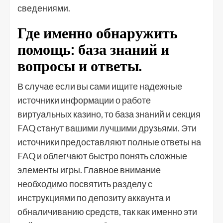
сведениями.
Где именно обнаружить
помощь: база знаний и
вопросы и ответы.
В случае если вы сами ищите надежные
источники информации о работе
виртуальных казино, то база знаний и секция
FAQ станут вашими лучшими друзьями. Эти
источники предоставляют полные ответы на
FAQ и облегчают быстро понять сложные
элементы игры. Главное внимание
необходимо посвятить разделу с
инструкциями по депозиту аккаунта и
обналичиванию средств, так как именно эти