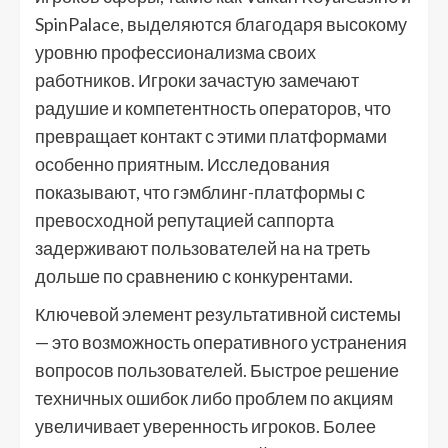
SpinPalace, выделяются благодаря высокому
уровню профессионализма своих
работников. Игроки зачастую замечают
радушие и компетентность операторов, что
превращает контакт с этими платформами
особенно приятным. Исследования
показывают, что гэмблинг-платформы с
превосходной репутацией саппорта
задерживают пользователей на на треть
дольше по сравнению с конкурентами.
Ключевой элемент результативной системы
— это возможность оперативного устранения
вопросов пользователей. Быстрое решение
техничных ошибок либо проблем по акциям
увеличивает уверенность игроков. Более