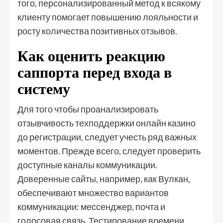
того, персонализированный метод к всякому
клиенту помогает повышению лояльности и
росту количества позитивных отзывов.
Как оценить реакцию
саппорта перед входа в
систему
Для того чтобы проанализировать
отзывчивость техподдержки онлайн казино
до регистрации, следует учесть ряд важных
моментов. Прежде всего, следует проверить
доступные каналы коммуникации.
Доверенные сайты, например, как Вулкан,
обеспечивают множество вариантов
коммуникации: мессенджер, почта и
голосовая связь. Тестирование времени