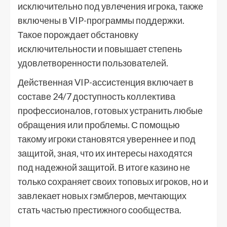
исключительно под увлечения игрока, также
включены в VIP-программы поддержки.
Такое порождает обстановку
исключительности и повышает степень
удовлетворенности пользователей.
Действенная VIP-ассистенция включает в
составе 24/7 доступность коллектива
профессионалов, готовых устранить любые
обращения или проблемы. С помощью
такому игроки становятся увереннее и под
защитой, зная, что их интересы находятся
под надежной защитой. В итоге казино не
только сохраняет своих топовых игроков, но и
завлекает новых гэмблеров, мечтающих
стать частью престижного сообщества.