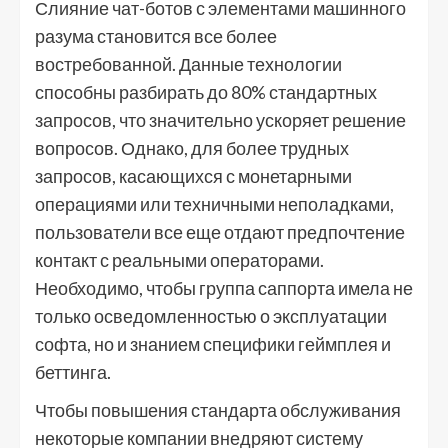
Слияние чат-ботов с элементами машинного
разума становится все более
востребованной. Данные технологии
способны разбирать до 80% стандартных
запросов, что значительно ускоряет решение
вопросов. Однако, для более трудных
запросов, касающихся с монетарными
операциями или техничными неполадками,
пользователи все еще отдают предпочтение
контакт с реальными операторами.
Необходимо, чтобы группа саппорта имела не
только осведомленностью о эксплуатации
софта, но и знанием специфики геймплея и
беттинга.
Чтобы повышения стандарта обслуживания
некоторые компании внедряют систему