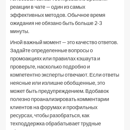
реакции в чате — один из самых
эффективных методов. Обычное время
ожидания не обязано быть больше 2-3
минуты.
Иной важный момент — это качество ответов.
Задайте определенные вопросы о
промоакциях или правилах кэшаута и
проверьте, насколько подробно и
компетентно эксперты отвечают. Если ответы
неясные или излишне обобщенные, это
может быть предупреждением. Вдобавок
полезно проанализировать комментарии
клиентов на форумах и профильных
ресурсах, чтобы разобраться, как
техподдержка обрабатывает трудные