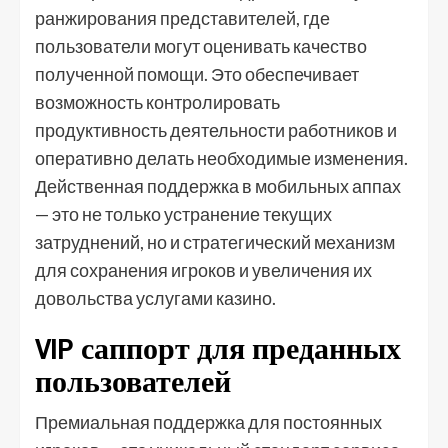
ранжирования представителей, где
пользователи могут оценивать качество
полученной помощи. Это обеспечивает
возможность контролировать
продуктивность деятельности работников и
оперативно делать необходимые изменения.
Действенная поддержка в мобильных аппах
— это не только устранение текущих
затруднений, но и стратегический механизм
для сохранения игроков и увеличения их
довольства услугами казино.
VIP саппорт для преданных
пользователей
Премиальная поддержка для постоянных