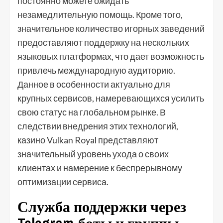
постоянно можете ожидать
незамедлительную помощь. Кроме того,
значительное количество игорных заведений
предоставляют поддержку на нескольких
языковых платформах, что дает возможность
привлечь международную аудиторию.
Данное в особенности актуально для
крупных сервисов, намеревающихся усилить
свою статус на глобальном рынке. В
следствии внедрения этих технологий,
казино Vulkan Royal представляют
значительный уровень ухода о своих
клиентах и намерение к беспрерывному
оптимизации сервиса.
Служба поддержки через