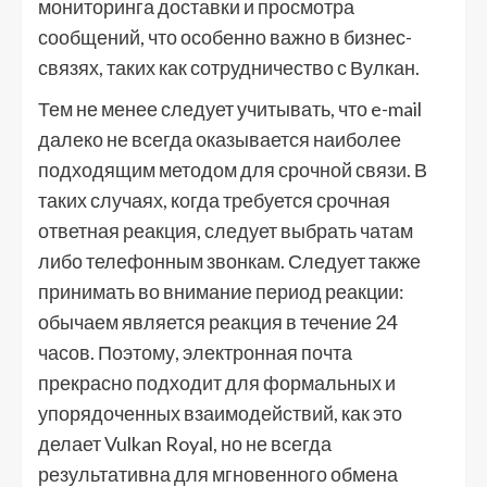
мониторинга доставки и просмотра
сообщений, что особенно важно в бизнес-
связях, таких как сотрудничество с Вулкан.
Тем не менее следует учитывать, что e-mail
далеко не всегда оказывается наиболее
подходящим методом для срочной связи. В
таких случаях, когда требуется срочная
ответная реакция, следует выбрать чатам
либо телефонным звонкам. Следует также
принимать во внимание период реакции:
обычаем является реакция в течение 24
часов. Поэтому, электронная почта
прекрасно подходит для формальных и
упорядоченных взаимодействий, как это
делает Vulkan Royal, но не всегда
результативна для мгновенного обмена