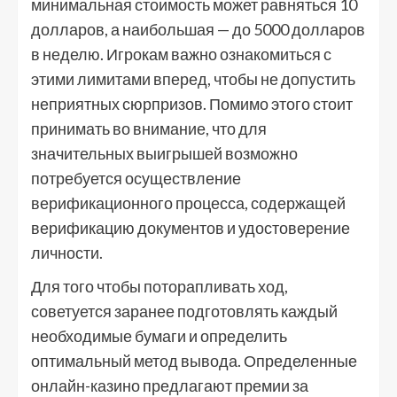
минимальная стоимость может равняться 10
долларов, а наибольшая — до 5000 долларов
в неделю. Игрокам важно ознакомиться с
этими лимитами вперед, чтобы не допустить
неприятных сюрпризов. Помимо этого стоит
принимать во внимание, что для
значительных выигрышей возможно
потребуется осуществление
верификационного процесса, содержащей
верификацию документов и удостоверение
личности.
Для того чтобы поторапливать ход,
советуется заранее подготовлять каждый
необходимые бумаги и определить
оптимальный метод вывода. Определенные
онлайн-казино предлагают премии за