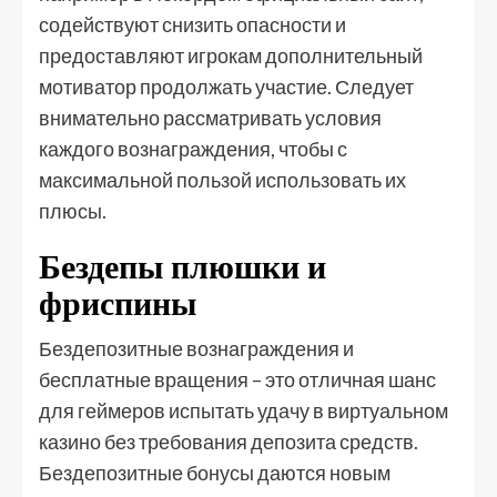
содействуют снизить опасности и
предоставляют игрокам дополнительный
мотиватор продолжать участие. Следует
внимательно рассматривать условия
каждого вознаграждения, чтобы с
максимальной пользой использовать их
плюсы.
Бездепы плюшки и
фриспины
Бездепозитные вознаграждения и
бесплатные вращения – это отличная шанс
для геймеров испытать удачу в виртуальном
казино без требования депозита средств.
Бездепозитные бонусы даются новым