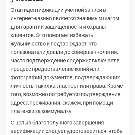
Этап идентификации учетной записи в
интернет-казино является значимым шагом
для гарантии защищенности и охраны
клиентов. Это помогает избежать
жульничество и подтверждает, что
пользователи дошли до совершеннолетия.
Часто подтверждение содержит включает в
процесс предоставление копий или
фотографий документов, подтверждающих
личность, таких как паспорт или права. Кроме
того, возможно потребуется подтверждение
адреса проживания, скажем, при помощи
платежки за коммуналку.
С целью благополучного завершения
верификации следует удостовериться, чтобы