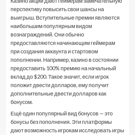
Казино акции дают геймерам замечательную
перспективу повысить свои шансы на
выигрыш. Вступительные премии являются
наибольшим популярным видом
вознаграждений. Они обычно
предоставляются начинающим геймерам
при создания аккаунта и стартовом
пополнении. Например, казино в состоянии
предоставить 100% премию на начальный
вклад до $200. Такое значит, если игрок
положит двести долларов, ему получит
дополнительные двести долларов как
бонусом.
Ещё один популярный вид бонусов — это
бонусы без пополнения. Эти платформы
дают возможность игрокам исследовать игры