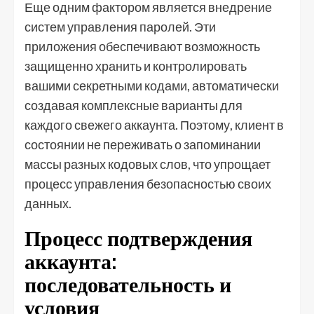
Еще одним фактором является внедрение
систем управления паролей. Эти
приложения обеспечивают возможность
защищенно хранить и контролировать
вашими секретными кодами, автоматически
создавая комплексные варианты для
каждого свежего аккаунта. Поэтому, клиент в
состоянии не переживать о запоминании
массы разных кодовых слов, что упрощает
процесс управления безопасностью своих
данных.
Процесс подтверждения
аккаунта:
последовательность и
условия