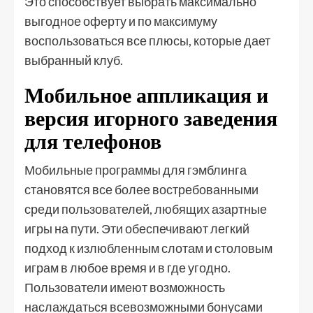
Это способствует выбрать максимально
выгодное оферту и по максимуму
воспользоваться все плюсы, которые дает
выбранный клуб.
Мобильное аппликация и
версия игорного заведения
для телефонов
Мобильные программы для гэмблинга
становятся все более востребованными
среди пользователей, любящих азартные
игры на пути. Эти обеспечивают легкий
подход к излюбленным слотам и столовым
играм в любое время и в где угодно.
Пользователи имеют возможность
наслаждаться всевозможными бонусами