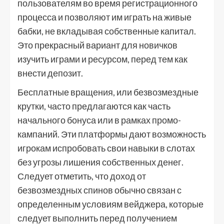
пользователям во время регистрационного
процесса и позволяют им играть на живые
бабки, не вкладывая собственные капитал.
Это прекрасный вариант для новичков
изучить играми и ресурсом, перед тем как
внести депозит.
Бесплатные вращения, или безвозмездные
крутки, часто предлагаются как часть
начального бонуса или в рамках промо-
кампаний. Эти платформы дают возможность
игрокам испробовать свои навыки в слотах
без угрозы лишения собственных денег.
Следует отметить, что доход от
безвозмездных спинов обычно связан с
определенным условиям вейджера, которые
следует выполнить перед получением