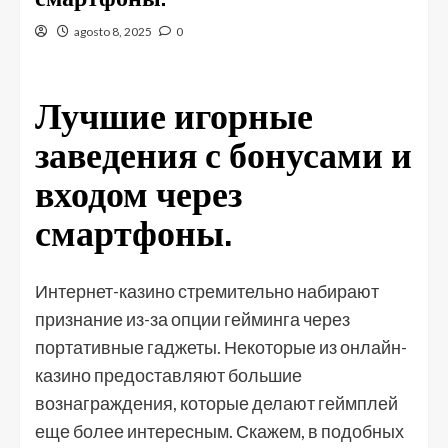
agosto 8, 2025
0
Лучшие игорные
заведения с бонусами и
входом через
смартфоны.
Интернет-казино стремительно набирают
признание из-за опции гейминга через
портативные гаджеты. Некоторые из онлайн-
казино предоставляют большие
вознаграждения, которые делают геймплей
еще более интересным. Скажем, в подобных