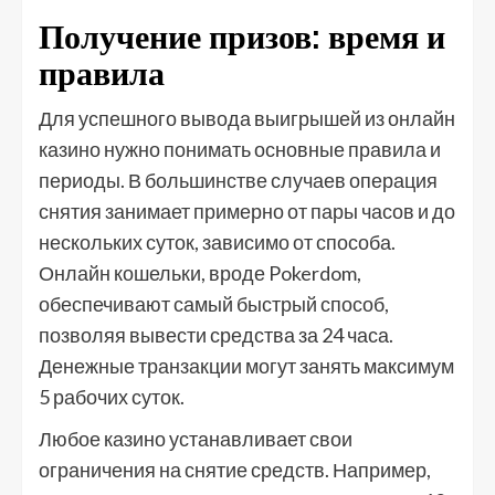
Получение призов: время и
правила
Для успешного вывода выигрышей из онлайн
казино нужно понимать основные правила и
периоды. В большинстве случаев операция
снятия занимает примерно от пары часов и до
нескольких суток, зависимо от способа.
Онлайн кошельки, вроде Pokerdom,
обеспечивают самый быстрый способ,
позволяя вывести средства за 24 часа.
Денежные транзакции могут занять максимум
5 рабочих суток.
Любое казино устанавливает свои
ограничения на снятие средств. Например,