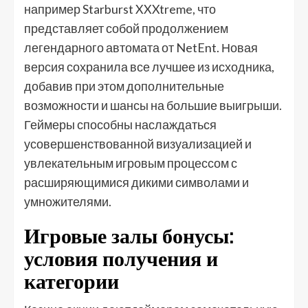
например Starburst XXXtreme, что
представляет собой продолжением
легендарного автомата от NetEnt. Новая
версия сохранила все лучшее из исходника,
добавив при этом дополнительные
возможности и шансы на большие выигрыши.
Геймеры способны наслаждаться
усовершенствованной визуализацией и
увлекательным игровым процессом с
расширяющимися дикими символами и
умножителями.
Игровые залы бонусы:
условия получения и
категории