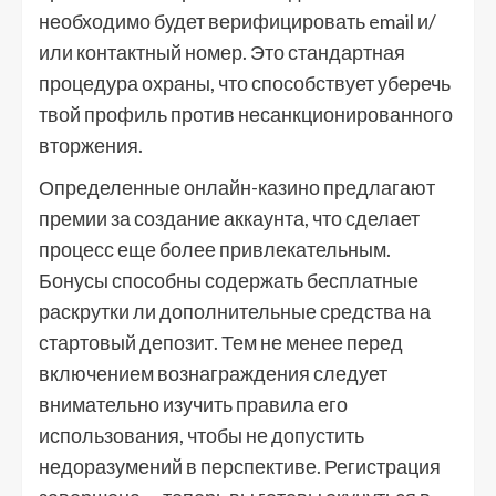
необходимо будет верифицировать email и/
или контактный номер. Это стандартная
процедура охраны, что способствует уберечь
твой профиль против несанкционированного
вторжения.
Определенные онлайн-казино предлагают
премии за создание аккаунта, что сделает
процесс еще более привлекательным.
Бонусы способны содержать бесплатные
раскрутки ли дополнительные средства на
стартовый депозит. Тем не менее перед
включением вознаграждения следует
внимательно изучить правила его
использования, чтобы не допустить
недоразумений в перспективе. Регистрация