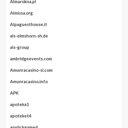
Almarokna.pl
Almissa.org
Alpaguesthouse.it
als-elmshorn-sh.de
als-group
ambridgeevents.com
Amunracasino-si.com
Amunracasino.info
APK
apoteka1
apoteket4
applickgamed