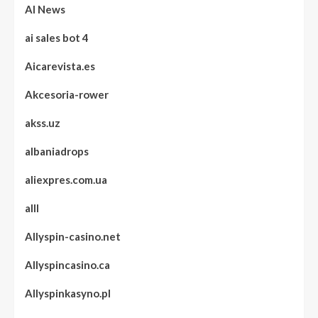
AI News
ai sales bot 4
Aicarevista.es
Akcesoria-rower
akss.uz
albaniadrops
aliexpres.com.ua
alll
Allyspin-casino.net
Allyspincasino.ca
Allyspinkasyno.pl