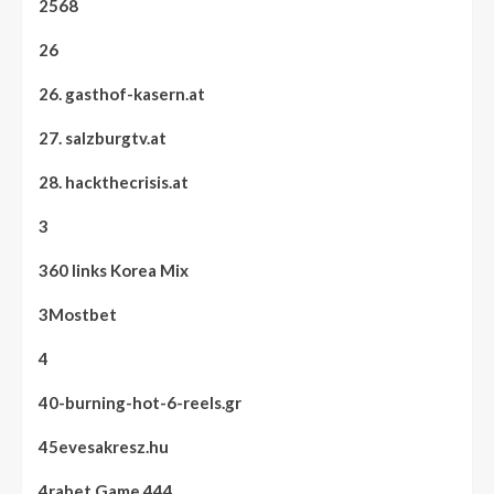
2568
26
26. gasthof-kasern.at
27. salzburgtv.at
28. hackthecrisis.at
3
360 links Korea Mix
3Mostbet
4
40-burning-hot-6-reels.gr
45evesakresz.hu
4rabet Game 444