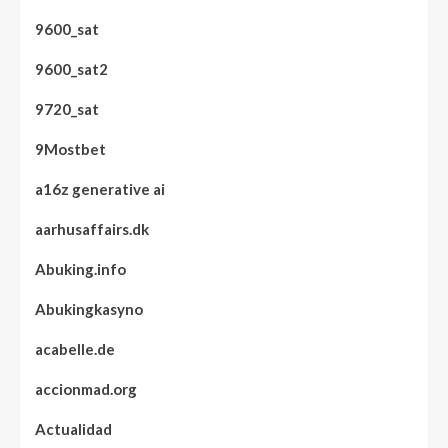
9600_sat
9600_sat2
9720_sat
9Mostbet
a16z generative ai
aarhusaffairs.dk
Abuking.info
Abukingkasyno
acabelle.de
accionmad.org
Actualidad