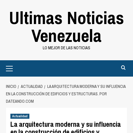
Saltar
Ultimas Noticias
al
contenido
Venezuela
LO MEJOR DE LAS NOTICIAS
Primary
Menu
INICIO
ACTUALIDAD
LA ARQUITECTURA MODERNA Y SU INFLUENCIA
EN LA CONSTRUCCIÓN DE EDIFICIOS Y ESTRUCTURAS. POR
DATEANDO.COM
Actualidad
La arquitectura moderna y su influencia
en la construcción de edificios y