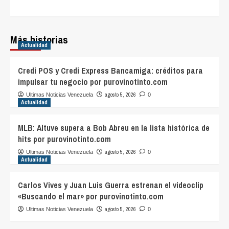
Más historias
Actualidad
Credi POS y Credi Express Bancamiga: créditos para
impulsar tu negocio por purovinotinto.com
agosto 5, 2026
Ultimas Noticias Venezuela
0
Actualidad
MLB: Altuve supera a Bob Abreu en la lista histórica de
hits por purovinotinto.com
agosto 5, 2026
Ultimas Noticias Venezuela
0
Actualidad
Carlos Vives y Juan Luis Guerra estrenan el videoclip
«Buscando el mar» por purovinotinto.com
agosto 5, 2026
Ultimas Noticias Venezuela
0