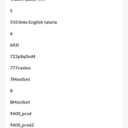
5
550 links English talaria
6
642i
722p8q0xd4
777casino
7Mostbet
8
8Mostbet
9600_prod
9600_prod2