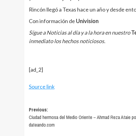
Rincón llegó a Texas hace un año y desde ento
Con información de
Univision
Sígue a Noticias al día y a la hora en
nuestro
T
inmediato los hechos noticiosos.
[ad_2]
Source link
Post
Previous:
Ciudad hermosa del Medio Oriente – Ahmad Reza Ataie po
navigation
dateando.com