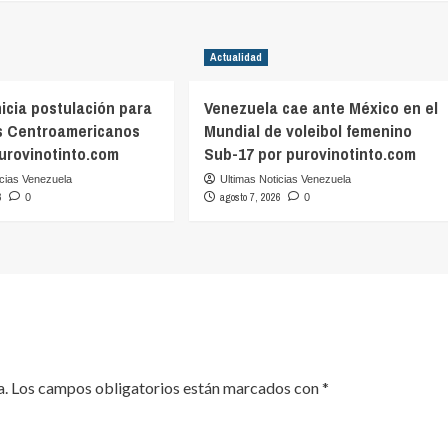
Actualidad
icia postulación para
Venezuela cae ante México en el
s Centroamericanos
Mundial de voleibol femenino
purovinotinto.com
Sub-17 por purovinotinto.com
icias Venezuela
Ultimas Noticias Venezuela
6
agosto 7, 2026
0
0
a.
Los campos obligatorios están marcados con
*