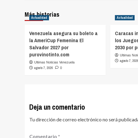
Más historias
Actualidad
Actualidad
Venezuela asegura su boleto a
Caracas in
la AmeriCup Femenina El
los Juego
Salvador 2027 por
2030 por 
purovinotinto.com
Ultimas Not
agosto 7, 202
Ultimas Noticias Venezuela
agosto 7, 2026
0
Deja un comentario
Tu dirección de correo electrónico no será publicad
Comentario
*