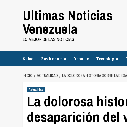
Saltar
Ultimas Noticias
al
contenido
Venezuela
LO MEJOR DE LAS NOTICIAS
Salud
Gastronomía
Deporte
Tecnología
INICIO
ACTUALIDAD
LA DOLOROSA HISTORIA SOBRE LA DES
Actualidad
La dolorosa histor
desaparición del