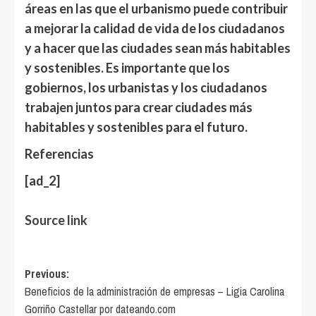
áreas en las que el urbanismo puede contribuir
a mejorar la calidad de vida de los ciudadanos
y a hacer que las ciudades sean más habitables
y sostenibles. Es importante que los
gobiernos, los urbanistas y los ciudadanos
trabajen juntos para crear ciudades más
habitables y sostenibles para el futuro.
Referencias
[ad_2]
Source link
Post
Previous:
Beneficios de la administración de empresas – Ligia Carolina
navigation
Gorriño Castellar por dateando.com