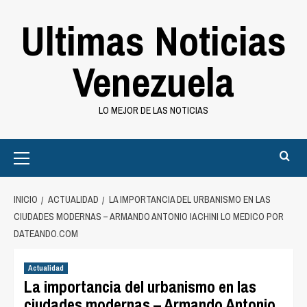
Saltar
Ultimas Noticias
al
contenido
Venezuela
LO MEJOR DE LAS NOTICIAS
Primary
Menu
INICIO
ACTUALIDAD
LA IMPORTANCIA DEL URBANISMO EN LAS
CIUDADES MODERNAS – ARMANDO ANTONIO IACHINI LO MEDICO POR
DATEANDO.COM
Actualidad
La importancia del urbanismo en las
ciudades modernas – Armando Antonio