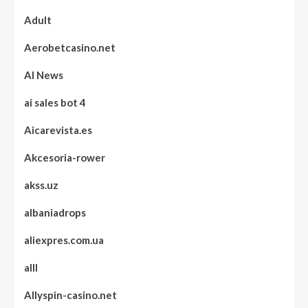
Adult
Aerobetcasino.net
AI News
ai sales bot 4
Aicarevista.es
Akcesoria-rower
akss.uz
albaniadrops
aliexpres.com.ua
alll
Allyspin-casino.net