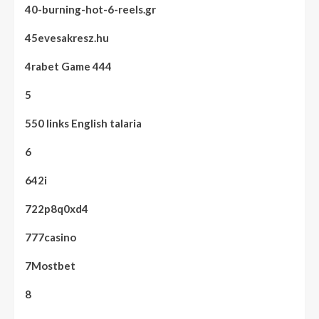
40-burning-hot-6-reels.gr
45evesakresz.hu
4rabet Game 444
5
550 links English talaria
6
642i
722p8q0xd4
777casino
7Mostbet
8