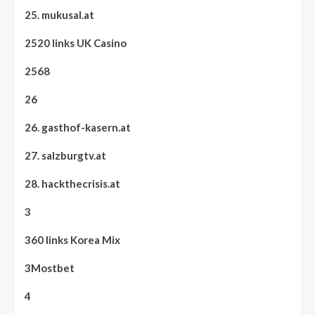
25. mukusal.at
2520 links UK Casino
2568
26
26. gasthof-kasern.at
27. salzburgtv.at
28. hackthecrisis.at
3
360 links Korea Mix
3Mostbet
4