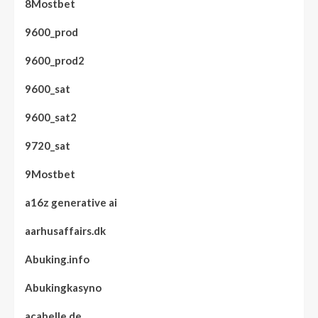
8Mostbet
9600_prod
9600_prod2
9600_sat
9600_sat2
9720_sat
9Mostbet
a16z generative ai
aarhusaffairs.dk
Abuking.info
Abukingkasyno
acabelle.de