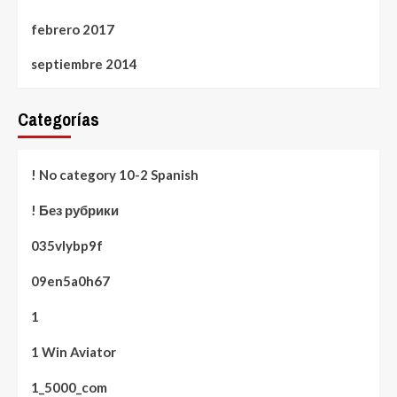
febrero 2017
septiembre 2014
Categorías
! No category 10-2 Spanish
! Без рубрики
035vlybp9f
09en5a0h67
1
1 Win Aviator
1_5000_com