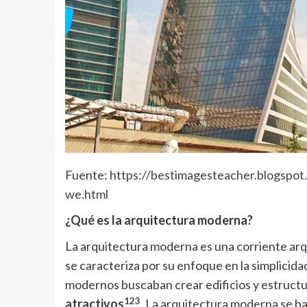
Fuente:
https://bestimagesteacher.blogspo
we.html
¿Qué es la arquitectura moderna?
La arquitectura moderna es una corriente arqu
se caracteriza por su enfoque en la simplicidad
modernos buscaban crear edificios y estruct
1
2
3
atractivos
. La arquitectura moderna se bas