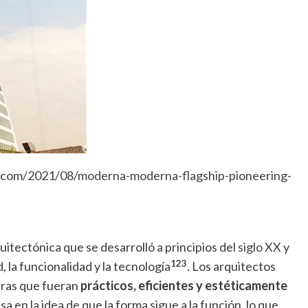
t.com/2021/08/moderna-moderna-flagship-pioneering-
itectónica que se desarrolló a principios del
siglo XX
y
1
2
3
, la funcionalidad y la tecnología
. Los arquitectos
uras que fueran
prácticos, eficientes y estéticamente
a en la idea de que la forma sigue a la función, lo que