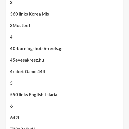
3
360 links Korea Mix
3Mostbet
4
40-burning-hot-6-reels.gr
45evesakresz.hu
4rabet Game 444
5
550 links English talaria
6
642i