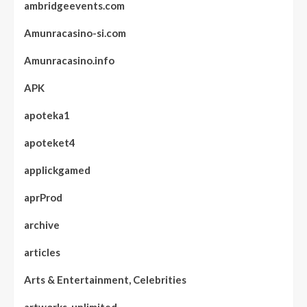
ambridgeevents.com
Amunracasino-si.com
Amunracasino.info
APK
apoteka1
apoteket4
applickgamed
aprProd
archive
articles
Arts & Entertainment, Celebrities