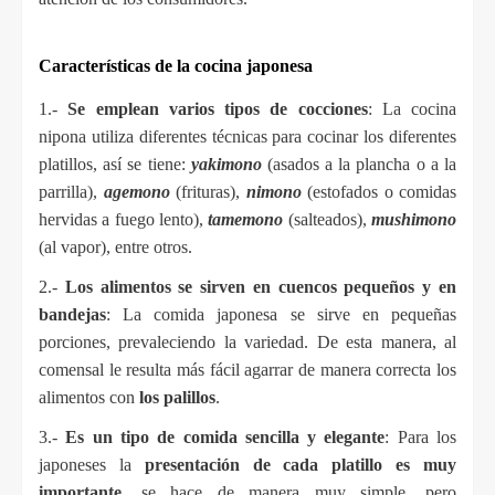
Características de la cocina japonesa
1.- 
Se emplean varios tipos de cocciones
: La cocina 
nipona utiliza diferentes técnicas para cocinar los diferentes 
platillos, así se tiene: 
yakimono
 (asados a la plancha o a la 
parrilla), 
agemono
 (frituras), 
nimono
 (estofados o comidas 
hervidas a fuego lento), 
tamemono
 (salteados), 
mushimono
(al vapor), entre otros.
2.- 
Los alimentos se sirven en cuencos pequeños y en 
bandejas
: La comida japonesa se sirve en pequeñas 
porciones, prevaleciendo la variedad. De esta manera, al 
comensal le resulta más fácil agarrar de manera correcta los 
alimentos con 
los palillos
.
3.- 
Es un tipo de comida sencilla y elegante
: Para los 
japoneses la 
presentación de cada platillo es muy 
importante
, se hace de manera muy simple, pero 