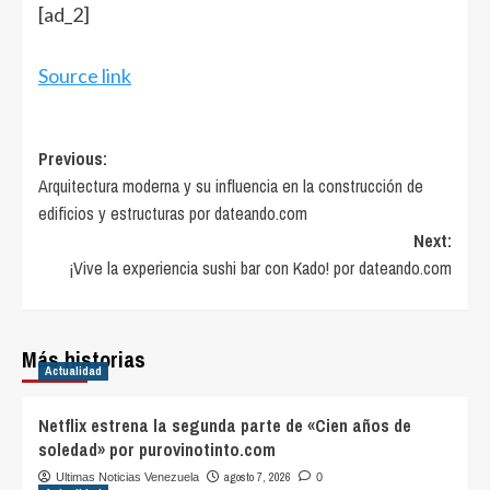
[ad_2]
Source link
Post
Previous:
Arquitectura moderna y su influencia en la construcción de
navigation
edificios y estructuras por dateando.com
Next:
¡Vive la experiencia sushi bar con Kado! por dateando.com
Más historias
Actualidad
Netflix estrena la segunda parte de «Cien años de
soledad» por purovinotinto.com
agosto 7, 2026
Ultimas Noticias Venezuela
0