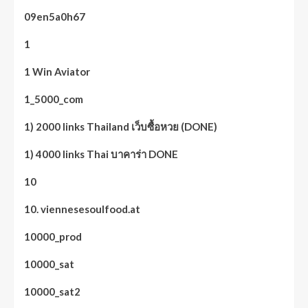
09en5a0h67
1
1 Win Aviator
1_5000_com
1) 2000 links Thailand เว็บซื้อหวย (DONE)
1) 4000 links Thai บาคาร่า DONE
10
10. viennesesoulfood.at
10000_prod
10000_sat
10000_sat2