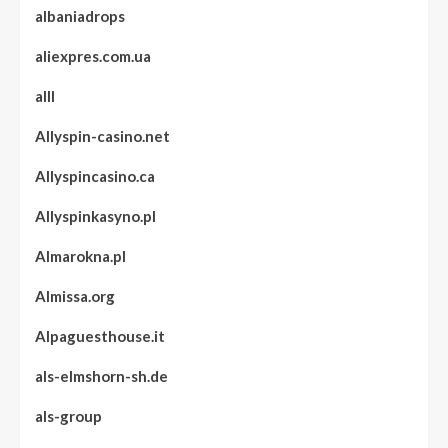
albaniadrops
aliexpres.com.ua
alll
Allyspin-casino.net
Allyspincasino.ca
Allyspinkasyno.pl
Almarokna.pl
Almissa.org
Alpaguesthouse.it
als-elmshorn-sh.de
als-group