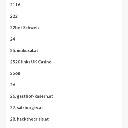
2116
222
22bet Schweiz
24
25. mukusal.at
2520 links UK Casino
2568
26
26. gasthof-kasern.at
27. salzburgtv.at
28. hackthecrisis.at