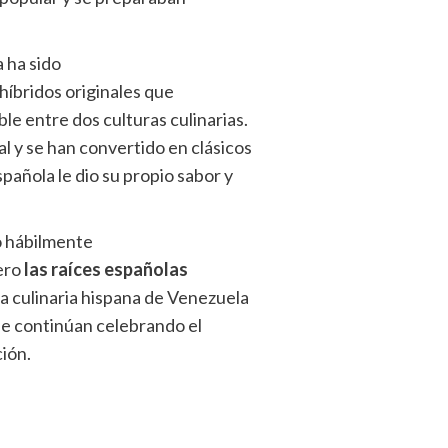
 ha sido
híbridos originales que
 entre dos culturas culinarias.
l y se han convertido en clásicos
pañola le dio su propio sabor y
o hábilmente
pero
las raíces españolas
ia culinaria hispana de Venezuela
que continúan celebrando el
ión.