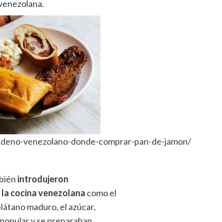
venezolana.
avideno-venezolano-donde-comprar-pan-de-jamon/
mbién
introdujeron
 la cocina venezolana
como el
l plátano maduro, el azúcar,
ió popular y se preparaban