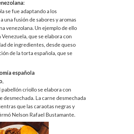
enezolana:
la se fue adaptando a los
 a una fusión de sabores y aromas
na venezolana. Un ejemplo de ello
en Venezuela, que se elabora con
edad de ingredientes, desde queso
ón de la torta española, que se
nomía española
o
,
 pabellón criollo se elabora con
rne desmechada. La carne desmechada
entras que las caraotas negras y
afirmó Nelson Rafael Bustamante.