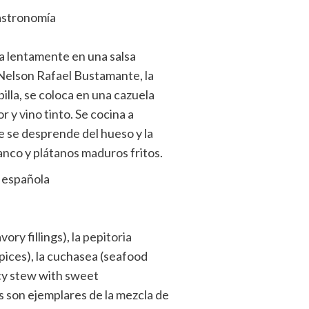
gastronomía
na lentamente en una salsa
 Nelson Rafael Bustamante, la
illa, se coloca en una cazuela
or y vino tinto. Se cocina a
e se desprende del hueso y la
lanco y plátanos maduros fritos.
a española
vory fillings),
la pepitoria
pices), la cuchasea (seafood
icy stew with sweet
s son ejemplares de la mezcla de