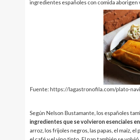
ingredientes españoles con comida aborigen 
Fuente:
https://lagastronofila.com/plato-n
Según Nelson Bustamante, los españoles ta
ingredientes que se volvieron esenciales en
arroz, los frijoles negros, las papas, el maíz, e
el café y el vino tinto. El pan también se volv