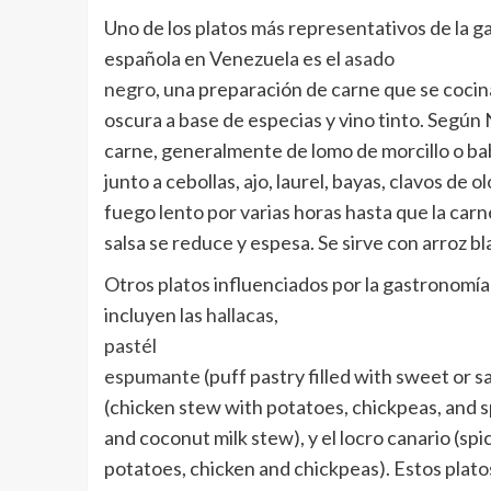
Uno de los platos más representativos de la 
española en Venezuela es el
asado
negro
, una preparación de carne que se coci
oscura a base de especias y vino tinto. Según
carne, generalmente de lomo de morcillo o bab
junto a cebollas, ajo, laurel, bayas, clavos de ol
fuego lento por varias horas hasta que la carn
salsa se reduce y espesa. Se sirve con arroz b
Otros platos influenciados por la gastronomí
incluyen las
hallacas
,
pastél
espumante
(puff pastry filled with sweet or sa
(chicken stew with potatoes, chickpeas, and s
and coconut milk stew), y el locro canario (sp
potatoes, chicken and chickpeas). Estos plato