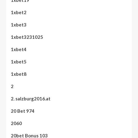
1xbet19
1xbet2
1xbet3
1xbet3231025
1xbet4
1xbet5
1xbet8
2
2. salzburg2016.at
20 Bet 974
2060
20bet Bonus 103