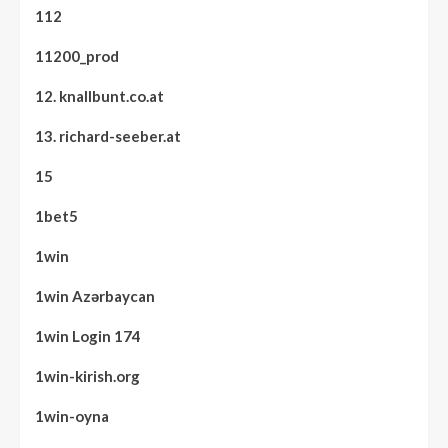
112
11200_prod
12. knallbunt.co.at
13. richard-seeber.at
15
1bet5
1win
1win Azərbaycan
1win Login 174
1win-kirish.org
1win-oyna