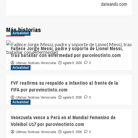
dateando.com
Más historias
Actualidad
Fallece Jorge Messi, padre y soporte de Lionel Messi,
tras batallar con enfermedad por purovinotinto.com
agosto 8, 2026
Ultimas Noticias Venezuela
0
Actualidad
FVF reafirma su respaldo a Infantino al frente de la
FIFA por purovinotinto.com
agosto 8, 2026
Ultimas Noticias Venezuela
0
Actualidad
Venezuela vence a Perú en el Mundial Femenino de
Voleibol U17 por purovinotinto.com
agosto 8, 2026
Ultimas Noticias Venezuela
0