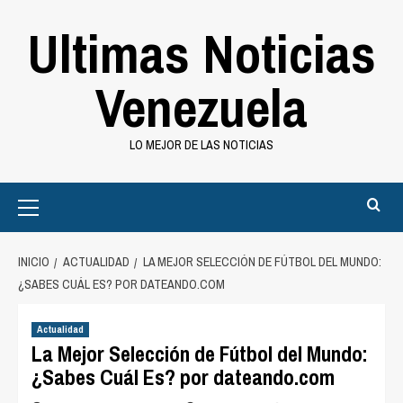
Saltar
Ultimas Noticias
al
contenido
Venezuela
LO MEJOR DE LAS NOTICIAS
Primary
Menu
INICIO
ACTUALIDAD
LA MEJOR SELECCIÓN DE FÚTBOL DEL MUNDO:
¿SABES CUÁL ES? POR DATEANDO.COM
Actualidad
La Mejor Selección de Fútbol del Mundo:
¿Sabes Cuál Es? por dateando.com