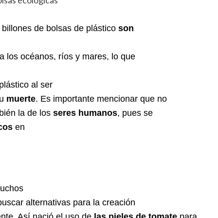
 billones de bolsas de plástico
son
a los océanos, ríos y mares, lo que
lástico al ser
u
muerte
. Es importante mencionar que no
bién la de los
seres humanos
, pues se
cos
en
muchos
uscar alternativas para la creación
te. Así nació el uso de
las pieles de tomate
para