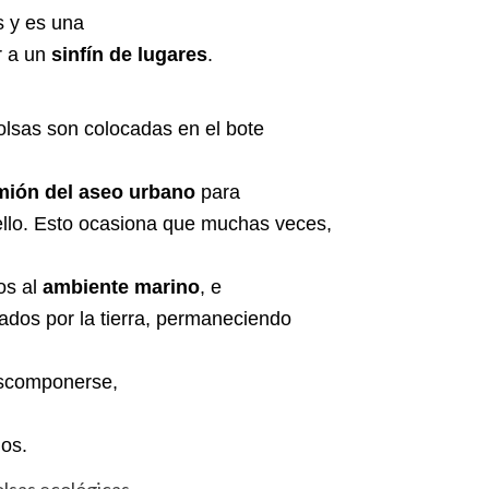
s y es una
r a un
sinfín de lugares
.
olsas son colocadas en el bote
mión del aseo urbano
para
ello. Esto ocasiona que muchas veces,
os al
ambiente marino
, e
pados por la tierra, permaneciendo
escomponerse,
os.