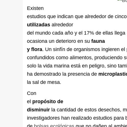
Existen
estudios que indican que alrededor de cinco
utilizadas
alrededor
del mundo cada año y el 17% de ellas llega 
ocasiona un deterioro en su
fauna
y flora
. Un sinfín de organismos ingieren el p
confundidos como alimentos, produciendo s
solo la vida marina está en peligro, sino tam
ha demostrado la presencia de
microplasti
la sal de mesa.
Con
el
propósito de
disminuir
la cantidad de estos desechos, 
investigadores han realizado estudios para b
de
bolsas ecológicas
que no dañen al ambien