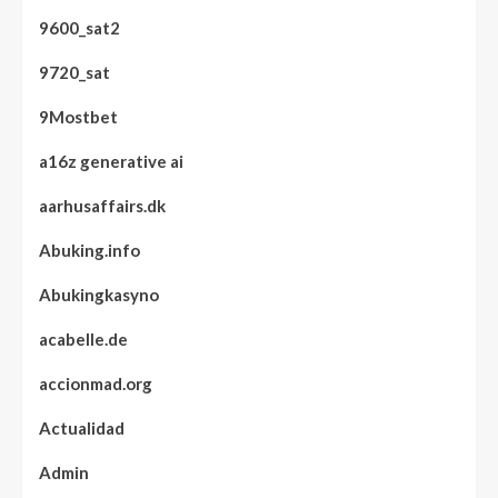
9600_sat2
9720_sat
9Mostbet
a16z generative ai
aarhusaffairs.dk
Abuking.info
Abukingkasyno
acabelle.de
accionmad.org
Actualidad
Admin