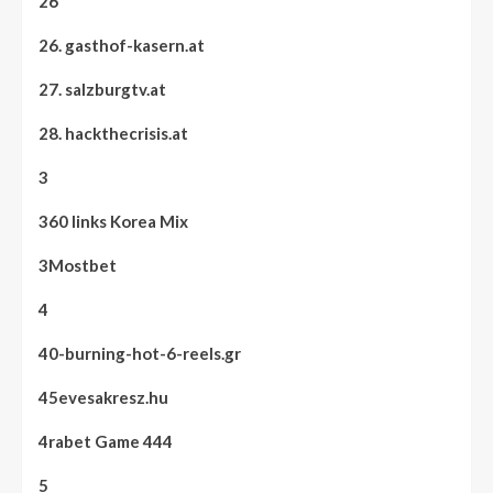
26
26. gasthof-kasern.at
27. salzburgtv.at
28. hackthecrisis.at
3
360 links Korea Mix
3Mostbet
4
40-burning-hot-6-reels.gr
45evesakresz.hu
4rabet Game 444
5