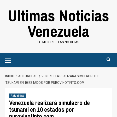
Saltar
Ultimas Noticias
al
contenido
Venezuela
LO MEJOR DE LAS NOTICIAS
Primary
Menu
INICIO
ACTUALIDAD
VENEZUELA REALIZARÁ SIMULACRO DE
TSUNAMI EN 10 ESTADOS POR PUROVINOTINTO.COM
Actualidad
Venezuela realizará simulacro de
tsunami en 10 estados por
purovinotinto.com