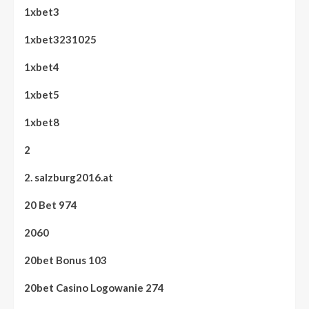
1xbet3
1xbet3231025
1xbet4
1xbet5
1xbet8
2
2. salzburg2016.at
20 Bet 974
2060
20bet Bonus 103
20bet Casino Logowanie 274