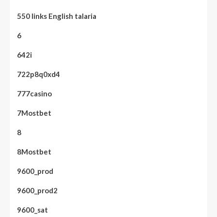
550 links English talaria
6
642i
722p8q0xd4
777casino
7Mostbet
8
8Mostbet
9600_prod
9600_prod2
9600_sat