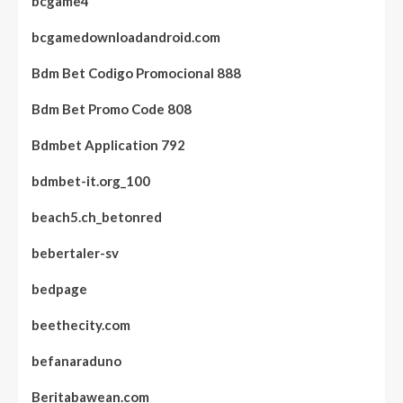
bcgame4
bcgamedownloadandroid.com
Bdm Bet Codigo Promocional 888
Bdm Bet Promo Code 808
Bdmbet Application 792
bdmbet-it.org_100
beach5.ch_betonred
bebertaler-sv
bedpage
beethecity.com
befanaraduno
Beritabawean.com