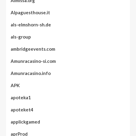
Almissa.org
Alpaguesthouse.it
als-elmshorn-sh.de
als-group
ambridgeevents.com
Amunracasino-si.com
Amunracasino.info
APK
apoteka1
apoteket4
applickgamed
aprProd