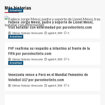
Más historias
Actualidad
Fallece Jorge Messi, padre y soporte de Lionel Messi,
tras batallar con enfermedad por purovinotinto.com
agosto 8, 2026
Ultimas Noticias Venezuela
0
Actualidad
FVF reafirma su respaldo a Infantino al frente de la
FIFA por purovinotinto.com
agosto 8, 2026
Ultimas Noticias Venezuela
0
Actualidad
Venezuela vence a Perú en el Mundial Femenino de
Voleibol U17 por purovinotinto.com
agosto 8, 2026
Ultimas Noticias Venezuela
0