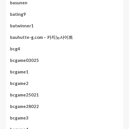
basunen
bating9
batwinner1
bauhutte-g.com – 카지노사이트
bcg4
bcgame03025
bcgame1
bcgame2
bcgame25021
bcgame28022
bcgame3