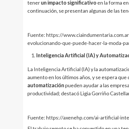
tener
un impacto significativo
en la forma en
continuación, se presentan algunas de las te
Fuente:
https://www.ciaindumentaria.com.ar
evolucionando-que-puede-hacer-la-moda-par
Inteligencia Artificial (IA) y Automatiza
La
Inteligencia Artificial
(IA) y la automatizac
aumento en los últimos años, y se espera que c
automatización
pueden ayudar a las empresas 
productividad; destacó Ligia Gorriño Castellar
Fuente:
https://axenehp.com/ai-artificial-inte
El
trabajo remoto
se ha convertido en una ten