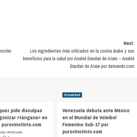
Next:
inccler
Los ingredientes más utilizados en la cocina árabe y sus
beneficios para la salud por Anahid Bandari de Ataie – Anahid
Bandari de Ataie por dateando.com
Actualidad
quez pide disculpas
Venezuela debuta ante México
agonizar «tángana» en
en el Mundial de Voleibol
r purovinotinto.com
Femenino Sub-17 por
purovinotinto.com
icias Venezuela