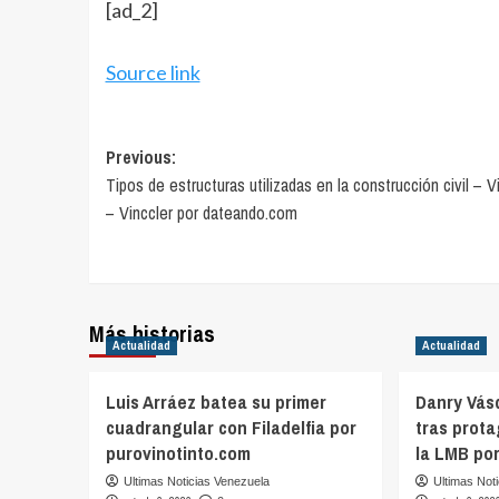
[ad_2]
Source link
Post
Previous:
Tipos de estructuras utilizadas en la construcción civil – V
navigation
– Vinccler por dateando.com
Más historias
Actualidad
Actualidad
Luis Arráez batea su primer
Danry Vás
cuadrangular con Filadelfia por
tras prot
purovinotinto.com
la LMB po
Ultimas Noticias Venezuela
Ultimas Not