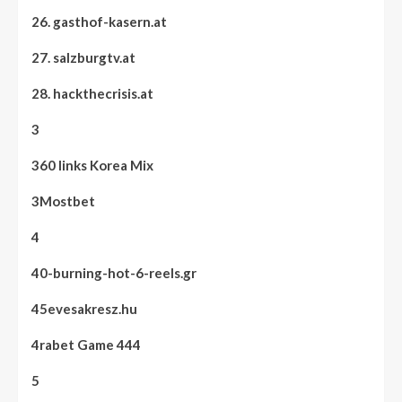
26. gasthof-kasern.at
27. salzburgtv.at
28. hackthecrisis.at
3
360 links Korea Mix
3Mostbet
4
40-burning-hot-6-reels.gr
45evesakresz.hu
4rabet Game 444
5