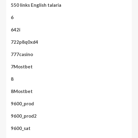
550 links English talaria
6
642i
722p8q0xd4
777casino
7Mostbet
8
8Mostbet
9600_prod
9600_prod2
9600_sat