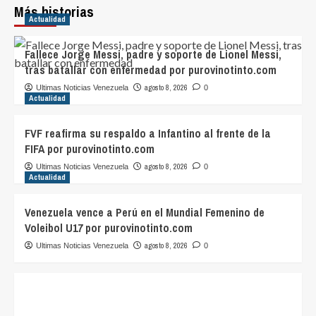
Más historias
Actualidad
Fallece Jorge Messi, padre y soporte de Lionel Messi,
tras batallar con enfermedad por purovinotinto.com
agosto 8, 2026
Ultimas Noticias Venezuela
0
Actualidad
FVF reafirma su respaldo a Infantino al frente de la
FIFA por purovinotinto.com
agosto 8, 2026
Ultimas Noticias Venezuela
0
Actualidad
Venezuela vence a Perú en el Mundial Femenino de
Voleibol U17 por purovinotinto.com
agosto 8, 2026
Ultimas Noticias Venezuela
0