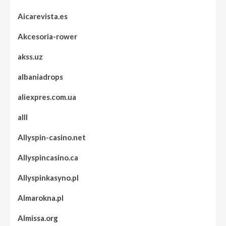
Aicarevista.es
Akcesoria-rower
akss.uz
albaniadrops
aliexpres.com.ua
alll
Allyspin-casino.net
Allyspincasino.ca
Allyspinkasyno.pl
Almarokna.pl
Almissa.org