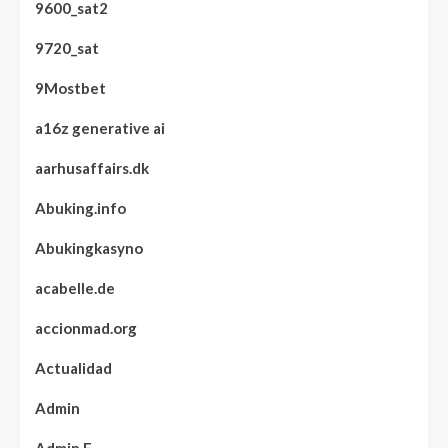
9600_sat2
9720_sat
9Mostbet
a16z generative ai
aarhusaffairs.dk
Abuking.info
Abukingkasyno
acabelle.de
accionmad.org
Actualidad
Admin