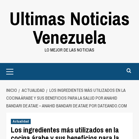
Saltar
Ultimas Noticias
al
contenido
Venezuela
LO MEJOR DE LAS NOTICIAS
Primary
Menu
INICIO
ACTUALIDAD
LOS INGREDIENTES MÁS UTILIZADOS EN LA
COCINA ÁRABE Y SUS BENEFICIOS PARA LA SALUD POR ANAHID
BANDARI DE ATAIE – ANAHID BANDARI DE ATAIE POR DATEANDO.COM
Actualidad
Los ingredientes más utilizados en la
cocina árabe y sus beneficios para la