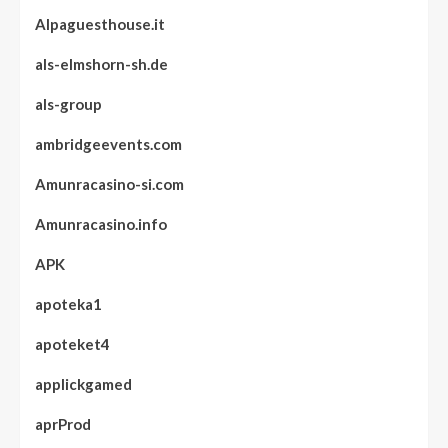
Alpaguesthouse.it
als-elmshorn-sh.de
als-group
ambridgeevents.com
Amunracasino-si.com
Amunracasino.info
APK
apoteka1
apoteket4
applickgamed
aprProd