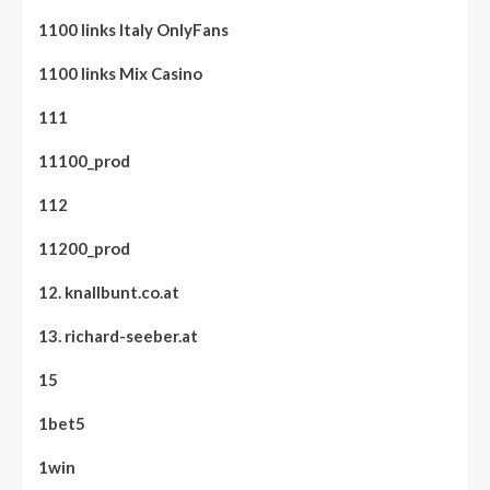
1100 links Italy OnlyFans
1100 links Mix Casino
111
11100_prod
112
11200_prod
12. knallbunt.co.at
13. richard-seeber.at
15
1bet5
1win