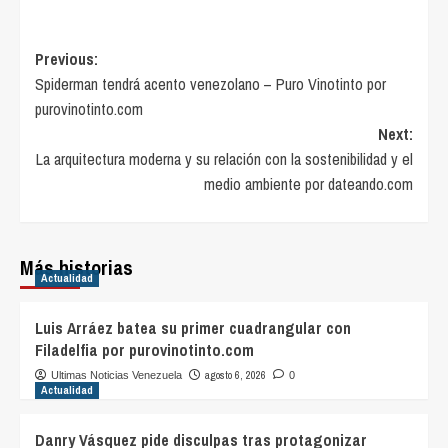
Post
Previous:
Spiderman tendrá acento venezolano – Puro Vinotinto por
navigation
purovinotinto.com
Next:
La arquitectura moderna y su relación con la sostenibilidad y el
medio ambiente por dateando.com
Más historias
Actualidad
Luis Arráez batea su primer cuadrangular con
Filadelfia por purovinotinto.com
agosto 6, 2026
Ultimas Noticias Venezuela
0
Actualidad
Danry Vásquez pide disculpas tras protagonizar