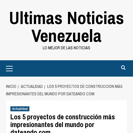
Saltar
Ultimas Noticias
al
contenido
Venezuela
LO MEJOR DE LAS NOTICIAS
Primary
Menu
INICIO
ACTUALIDAD
LOS 5 PROYECTOS DE CONSTRUCCIÓN MÁS
IMPRESIONANTES DEL MUNDO POR DATEANDO.COM
Actualidad
Los 5 proyectos de construcción más
impresionantes del mundo por
dateando.com