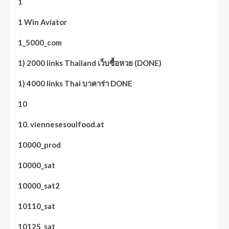
1
1 Win Aviator
1_5000_com
1) 2000 links Thailand เว็บซื้อหวย (DONE)
1) 4000 links Thai บาคาร่า DONE
10
10. viennesesoulfood.at
10000_prod
10000_sat
10000_sat2
10110_sat
10125_sat