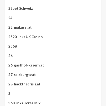
22bet Schweiz
24
25. mukusal.at
2520 links UK Casino
2568
26
26. gasthof-kasern.at
27. salzburgtv.at
28. hackthecrisis.at
3
360 links Korea Mix