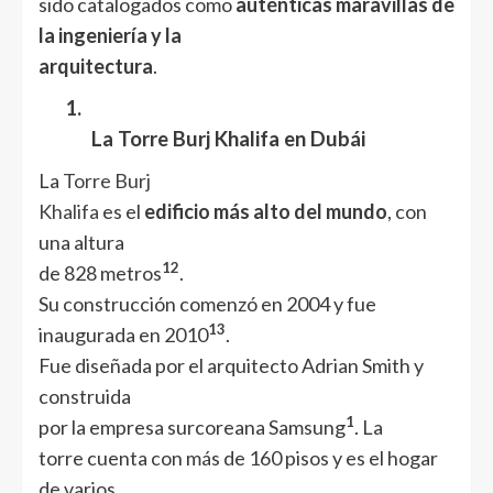
sido catalogados como
auténticas maravillas de
la ingeniería y la
arquitectura
.
1.
La Torre Burj Khalifa en Dubái
La
Torre Burj
Khalifa
es el
edificio más alto del mundo
, con
una altura
1
2
de 828 metros
.
Su construcción comenzó en 2004 y fue
1
3
inaugurada en 2010
.
Fue diseñada por el arquitecto Adrian Smith y
construida
1
por la empresa surcoreana Samsung
. La
torre cuenta con más de 160 pisos y es el hogar
de varios