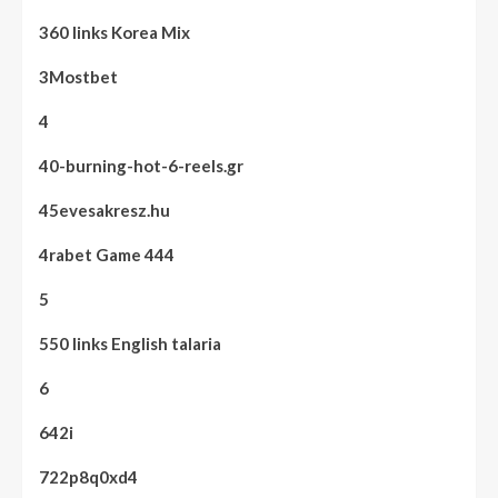
360 links Korea Mix
3Mostbet
4
40-burning-hot-6-reels.gr
45evesakresz.hu
4rabet Game 444
5
550 links English talaria
6
642i
722p8q0xd4