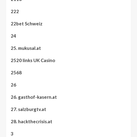
222
22bet Schweiz
24
25. mukusal.at
2520 links UK Casino
2568
26
26. gasthof-kasern.at
27. salzburgtv.at
28. hackthecrisis.at
3