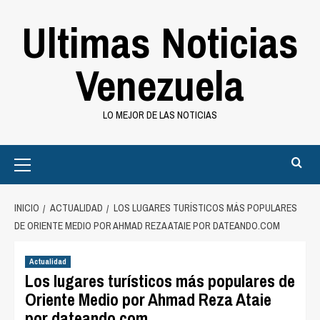
Saltar
Ultimas Noticias
al
contenido
Venezuela
LO MEJOR DE LAS NOTICIAS
Primary
Menu
INICIO
ACTUALIDAD
LOS LUGARES TURÍSTICOS MÁS POPULARES
DE ORIENTE MEDIO POR AHMAD REZA ATAIE POR DATEANDO.COM
Actualidad
Los lugares turísticos más populares de
Oriente Medio por Ahmad Reza Ataie
por dateando.com