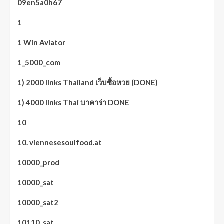
09en5a0h67
1
1 Win Aviator
1_5000_com
1) 2000 links Thailand เว็บซื้อหวย (DONE)
1) 4000 links Thai บาคาร่า DONE
10
10. viennesesoulfood.at
10000_prod
10000_sat
10000_sat2
10110_sat