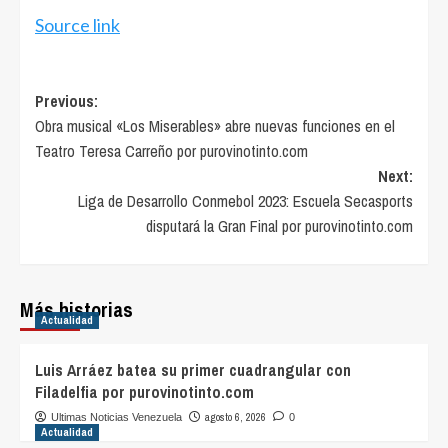
Source link
Post
Previous:
Obra musical «Los Miserables» abre nuevas funciones en el
navigation
Teatro Teresa Carreño por purovinotinto.com
Next:
Liga de Desarrollo Conmebol 2023: Escuela Secasports
disputará la Gran Final por purovinotinto.com
Más historias
Actualidad
Luis Arráez batea su primer cuadrangular con
Filadelfia por purovinotinto.com
agosto 6, 2026
Ultimas Noticias Venezuela
0
Actualidad