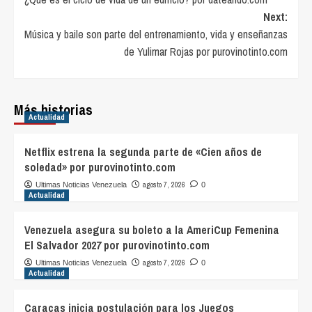
navigation
Next:
Música y baile son parte del entrenamiento, vida y enseñanzas
de Yulimar Rojas por purovinotinto.com
Más historias
Actualidad
Netflix estrena la segunda parte de «Cien años de
soledad» por purovinotinto.com
agosto 7, 2026
Ultimas Noticias Venezuela
0
Actualidad
Venezuela asegura su boleto a la AmeriCup Femenina
El Salvador 2027 por purovinotinto.com
agosto 7, 2026
Ultimas Noticias Venezuela
0
Actualidad
Caracas inicia postulación para los Juegos