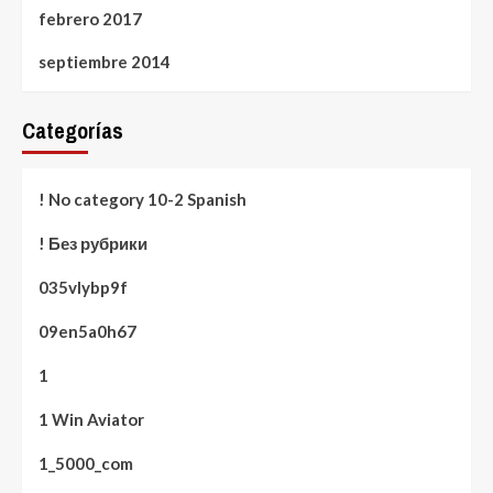
febrero 2017
septiembre 2014
Categorías
! No category 10-2 Spanish
! Без рубрики
035vlybp9f
09en5a0h67
1
1 Win Aviator
1_5000_com