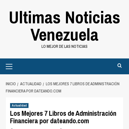
Saltar
Ultimas Noticias
al
contenido
Venezuela
LO MEJOR DE LAS NOTICIAS
Primary
Menu
INICIO
ACTUALIDAD
LOS MEJORES 7 LIBROS DE ADMINISTRACIÓN
FINANCIERA POR DATEANDO.COM
Actualidad
Los Mejores 7 Libros de Administración
Financiera por dateando.com