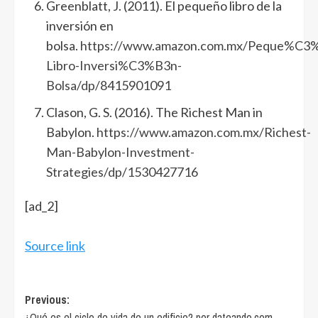
Greenblatt, J. (2011). El pequeño libro de la
inversión en
bolsa.
https://www.amazon.com.mx/Peque%C3
Libro-Inversi%C3%B3n-
Bolsa/dp/8415901091
Clason, G. S. (2016). The Richest Man in
Babylon.
https://www.amazon.com.mx/Richest-
Man-Babylon-Investment-
Strategies/dp/1530427716
[ad_2]
Source link
Post
Previous:
¿Qué es el ciclo de vida de un edificio? por dateando.com