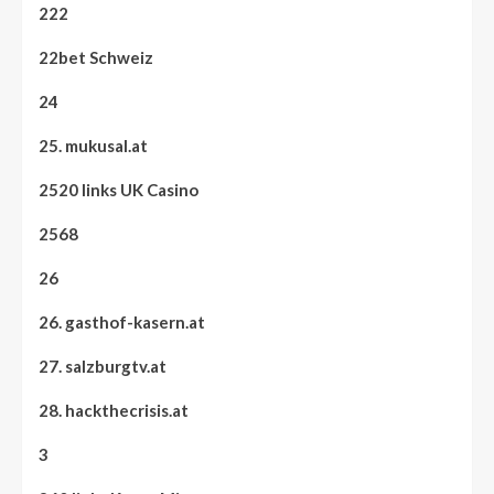
222
22bet Schweiz
24
25. mukusal.at
2520 links UK Casino
2568
26
26. gasthof-kasern.at
27. salzburgtv.at
28. hackthecrisis.at
3