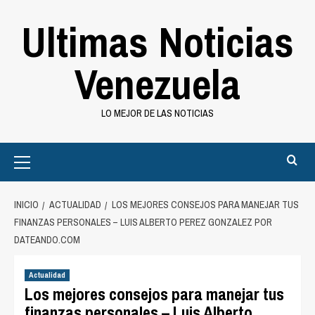
Saltar
Ultimas Noticias
al
contenido
Venezuela
LO MEJOR DE LAS NOTICIAS
Primary
Menu
INICIO
ACTUALIDAD
LOS MEJORES CONSEJOS PARA MANEJAR TUS
FINANZAS PERSONALES – LUIS ALBERTO PEREZ GONZALEZ POR
DATEANDO.COM
Actualidad
Los mejores consejos para manejar tus
finanzas personales – Luis Alberto