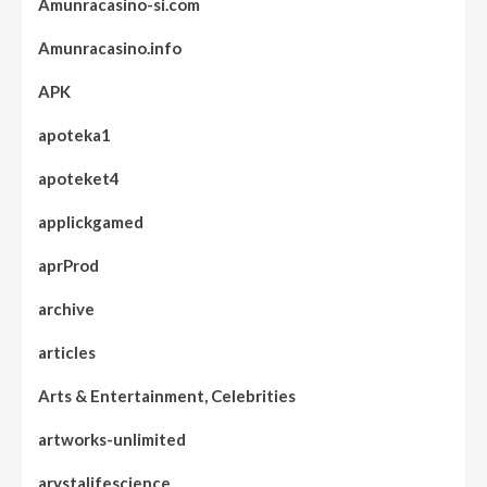
Amunracasino-si.com
Amunracasino.info
APK
apoteka1
apoteket4
applickgamed
aprProd
archive
articles
Arts & Entertainment, Celebrities
artworks-unlimited
arystalifescience