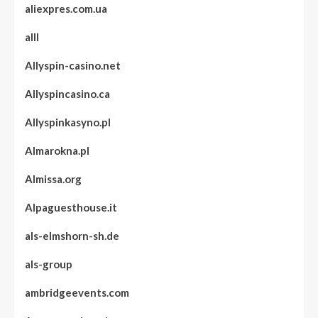
aliexpres.com.ua
alll
Allyspin-casino.net
Allyspincasino.ca
Allyspinkasyno.pl
Almarokna.pl
Almissa.org
Alpaguesthouse.it
als-elmshorn-sh.de
als-group
ambridgeevents.com