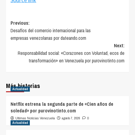
Post
Previous:
Desafíos del comercio internacional para las
navigation
empresas venezolanas por dateando.com
Next:
Responsabilidad social: «Corazones con Voluntad, ecos de
transformación» en Venezuela por purovinotinto.com
Más historias
Actualidad
Netflix estrena la segunda parte de «Cien años de
soledad» por purovinotinto.com
agosto 7, 2026
Ultimas Noticias Venezuela
0
Actualidad