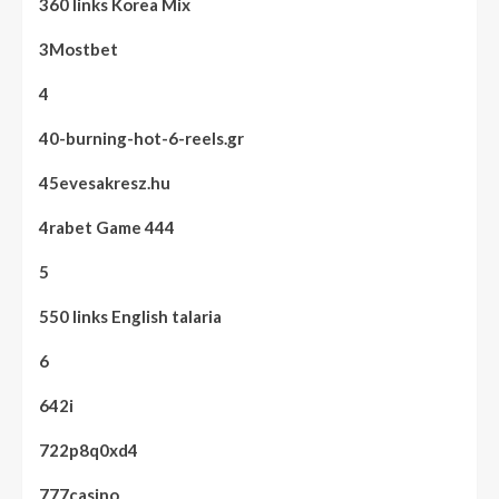
360 links Korea Mix
3Mostbet
4
40-burning-hot-6-reels.gr
45evesakresz.hu
4rabet Game 444
5
550 links English talaria
6
642i
722p8q0xd4
777casino