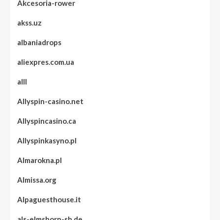
Akcesoria-rower
akss.uz
albaniadrops
aliexpres.com.ua
alll
Allyspin-casino.net
Allyspincasino.ca
Allyspinkasyno.pl
Almarokna.pl
Almissa.org
Alpaguesthouse.it
als-elmshorn-sh.de