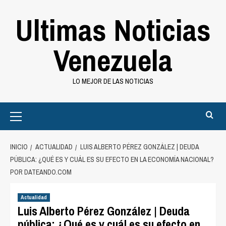
Saltar
Ultimas Noticias
al
contenido
Venezuela
LO MEJOR DE LAS NOTICIAS
Primary
Menu
INICIO
ACTUALIDAD
LUIS ALBERTO PÉREZ GONZÁLEZ | DEUDA
PÚBLICA: ¿QUÉ ES Y CUÁL ES SU EFECTO EN LA ECONOMÍA NACIONAL?
POR DATEANDO.COM
Actualidad
Luis Alberto Pérez González | Deuda
pública: ¿Qué es y cuál es su efecto en