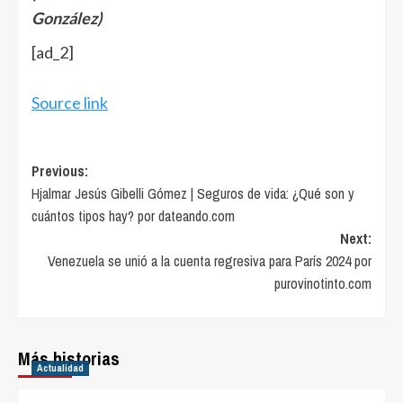
González)
[ad_2]
Source link
Post
Previous:
Hjalmar Jesús Gibelli Gómez | Seguros de vida: ¿Qué son y
navigation
cuántos tipos hay? por dateando.com
Next:
Venezuela se unió a la cuenta regresiva para París 2024 por
purovinotinto.com
Más historias
Actualidad