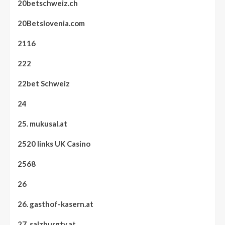
20betschweiz.ch
20Betslovenia.com
2116
222
22bet Schweiz
24
25. mukusal.at
2520 links UK Casino
2568
26
26. gasthof-kasern.at
27. salzburgtv.at