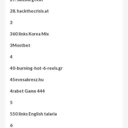
28. hackthecrisis.at
3
360 links Korea Mix
3Mostbet
4
40-burning-hot-6-reels.gr
45evesakresz.hu
4rabet Game 444
5
550 links English talaria
6