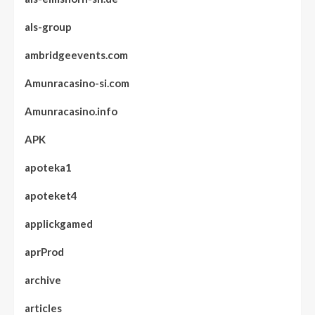
als-group
ambridgeevents.com
Amunracasino-si.com
Amunracasino.info
APK
apoteka1
apoteket4
applickgamed
aprProd
archive
articles