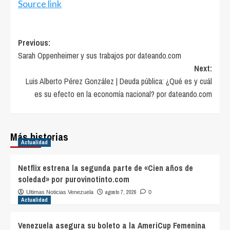
Source link
Post
Previous:
Sarah Oppenheimer y sus trabajos por dateando.com
navigation
Next:
Luis Alberto Pérez González | Deuda pública: ¿Qué es y cuál
es su efecto en la economía nacional? por dateando.com
Más historias
Actualidad
Netflix estrena la segunda parte de «Cien años de
soledad» por purovinotinto.com
agosto 7, 2026
Ultimas Noticias Venezuela
0
Actualidad
Venezuela asegura su boleto a la AmeriCup Femenina