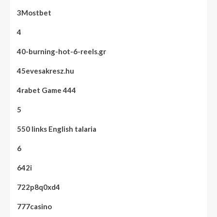
3Mostbet
4
40-burning-hot-6-reels.gr
45evesakresz.hu
4rabet Game 444
5
550 links English talaria
6
642i
722p8q0xd4
777casino