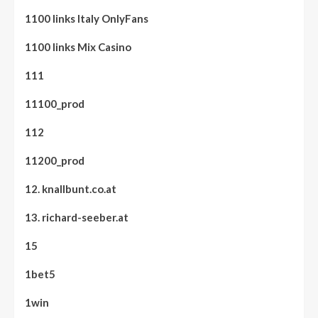
1100 links Italy OnlyFans
1100 links Mix Casino
111
11100_prod
112
11200_prod
12. knallbunt.co.at
13. richard-seeber.at
15
1bet5
1win