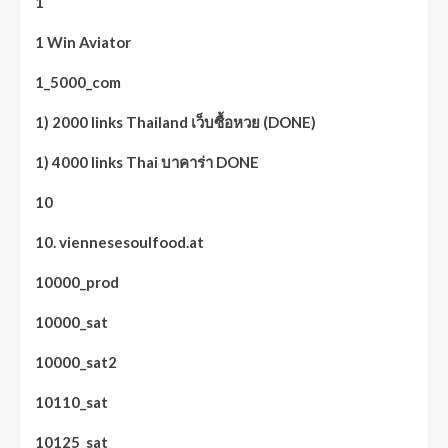
1
1 Win Aviator
1_5000_com
1) 2000 links Thailand เว็บซื้อหวย (DONE)
1) 4000 links Thai บาคาร่า DONE
10
10. viennesesoulfood.at
10000_prod
10000_sat
10000_sat2
10110_sat
10125_sat