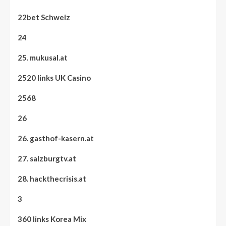
22bet Schweiz
24
25. mukusal.at
2520 links UK Casino
2568
26
26. gasthof-kasern.at
27. salzburgtv.at
28. hackthecrisis.at
3
360 links Korea Mix