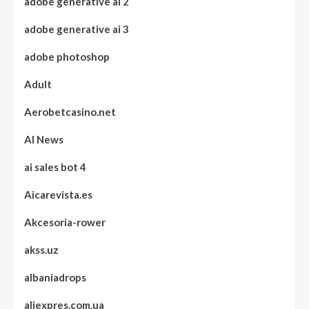
adobe generative ai 2
adobe generative ai 3
adobe photoshop
Adult
Aerobetcasino.net
AI News
ai sales bot 4
Aicarevista.es
Akcesoria-rower
akss.uz
albaniadrops
aliexpres.com.ua