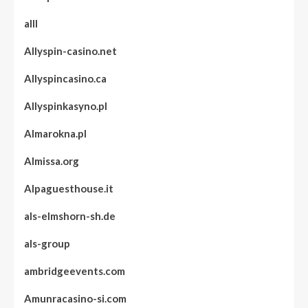
alll
Allyspin-casino.net
Allyspincasino.ca
Allyspinkasyno.pl
Almarokna.pl
Almissa.org
Alpaguesthouse.it
als-elmshorn-sh.de
als-group
ambridgeevents.com
Amunracasino-si.com