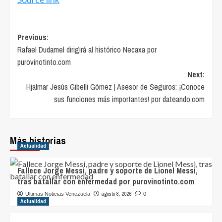
Post
Previous:
Rafael Dudamel dirigirá al histórico Necaxa por
navigation
purovinotinto.com
Next:
Hjalmar Jesús Gibelli Gómez | Asesor de Seguros: ¡Conoce
sus funciones más importantes! por dateando.com
Más historias
Actualidad
Fallece Jorge Messi, padre y soporte de Lionel Messi,
tras batallar con enfermedad por purovinotinto.com
agosto 8, 2026
Ultimas Noticias Venezuela
0
Actualidad