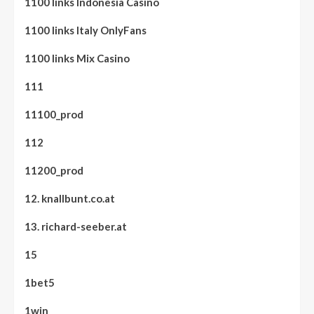
1100 links Indonesia Casino
1100 links Italy OnlyFans
1100 links Mix Casino
111
11100_prod
112
11200_prod
12. knallbunt.co.at
13. richard-seeber.at
15
1bet5
1win