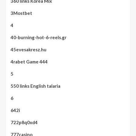
360 links Korea Mix
3Mostbet
4
40-burning-hot-6-reels.gr
45evesakresz.hu
4rabet Game 444
5
550 links English talaria
6
642i
722p8q0xd4
777casino