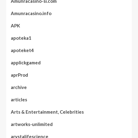
Amunracasino-si.com
Amunracasino.info
APK
apoteka1
apoteket4
applickgamed
aprProd
archive
articles
Arts & Entertainment, Celebrities
artworks-unlimited
arystalifescience