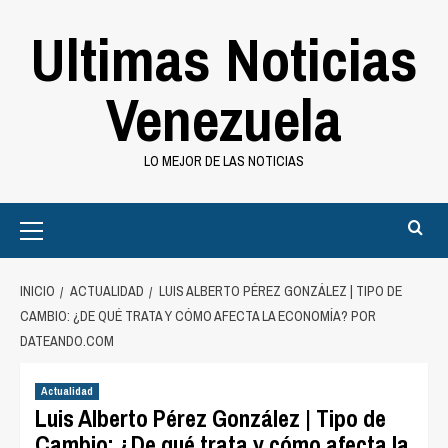
Saltar
Ultimas Noticias
al
contenido
Venezuela
LO MEJOR DE LAS NOTICIAS
Primary
Menu
INICIO
ACTUALIDAD
LUIS ALBERTO PÉREZ GONZÁLEZ | TIPO DE
CAMBIO: ¿DE QUÉ TRATA Y CÓMO AFECTA LA ECONOMÍA? POR
DATEANDO.COM
Actualidad
Luis Alberto Pérez González | Tipo de
Cambio: ¿De qué trata y cómo afecta la