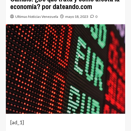
economía? por dateando.com
Ultimas Noticias Venezuela
mayo 18, 2023
0
[ad_1]