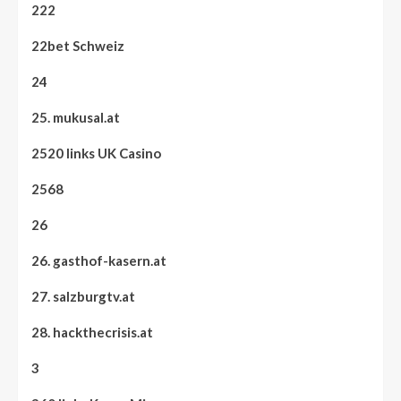
222
22bet Schweiz
24
25. mukusal.at
2520 links UK Casino
2568
26
26. gasthof-kasern.at
27. salzburgtv.at
28. hackthecrisis.at
3