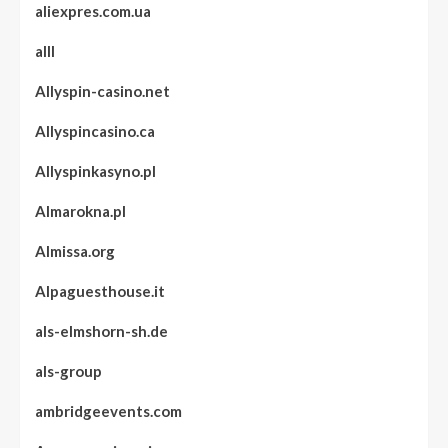
aliexpres.com.ua
alll
Allyspin-casino.net
Allyspincasino.ca
Allyspinkasyno.pl
Almarokna.pl
Almissa.org
Alpaguesthouse.it
als-elmshorn-sh.de
als-group
ambridgeevents.com