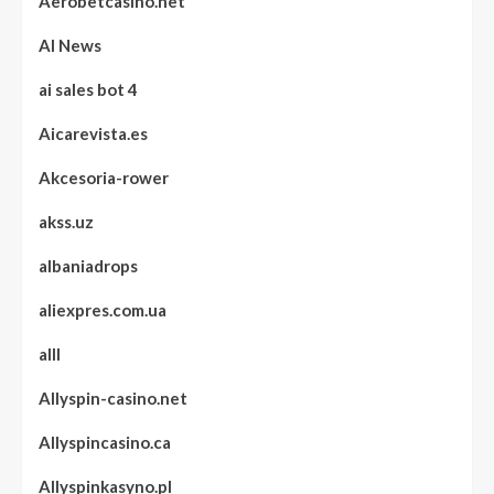
Aerobetcasino.net
AI News
ai sales bot 4
Aicarevista.es
Akcesoria-rower
akss.uz
albaniadrops
aliexpres.com.ua
alll
Allyspin-casino.net
Allyspincasino.ca
Allyspinkasyno.pl