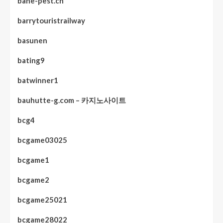
bane-pest.ch
barrytouristrailway
basunen
bating9
batwinner1
bauhutte-g.com – 카지노사이트
bcg4
bcgame03025
bcgame1
bcgame2
bcgame25021
bcgame28022