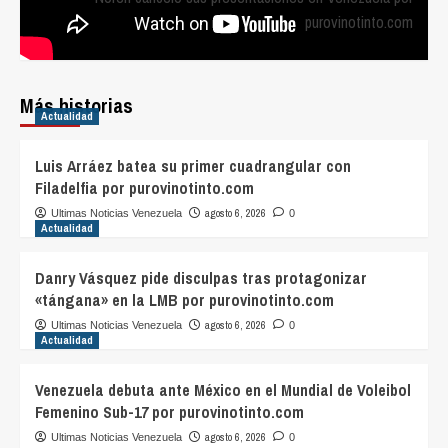
purovinotinto.com
Más historias
Actualidad
Luis Arráez batea su primer cuadrangular con
Filadelfia por purovinotinto.com
agosto 6, 2026
Ultimas Noticias Venezuela
0
Actualidad
Danry Vásquez pide disculpas tras protagonizar
«tángana» en la LMB por purovinotinto.com
agosto 6, 2026
Ultimas Noticias Venezuela
0
Actualidad
Venezuela debuta ante México en el Mundial de Voleibol
Femenino Sub-17 por purovinotinto.com
agosto 6, 2026
Ultimas Noticias Venezuela
0