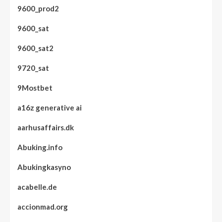
9600_prod2
9600_sat
9600_sat2
9720_sat
9Mostbet
a16z generative ai
aarhusaffairs.dk
Abuking.info
Abukingkasyno
acabelle.de
accionmad.org