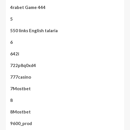
4rabet Game 444
5
550 links English talaria
6
642i
722p8q0xd4
777casino
7Mostbet
8
8Mostbet
9600_prod