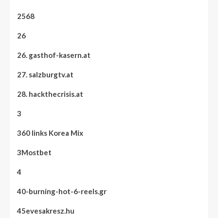
2568
26
26. gasthof-kasern.at
27. salzburgtv.at
28. hackthecrisis.at
3
360 links Korea Mix
3Mostbet
4
40-burning-hot-6-reels.gr
45evesakresz.hu