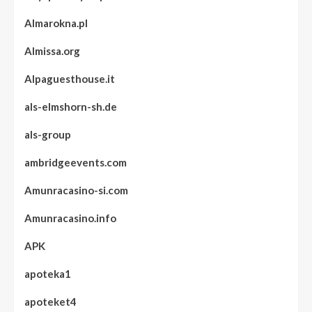
Almarokna.pl
Almissa.org
Alpaguesthouse.it
als-elmshorn-sh.de
als-group
ambridgeevents.com
Amunracasino-si.com
Amunracasino.info
APK
apoteka1
apoteket4