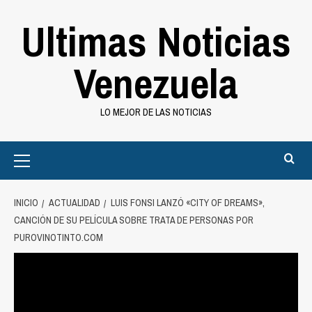
Saltar
Ultimas Noticias
al
contenido
Venezuela
LO MEJOR DE LAS NOTICIAS
Primary
Menu
INICIO
ACTUALIDAD
LUIS FONSI LANZÓ «CITY OF DREAMS»,
CANCIÓN DE SU PELÍCULA SOBRE TRATA DE PERSONAS POR
PUROVINOTINTO.COM
Actualidad
Luis Fonsi lanzó «City of Dreams»,
canción de su película sobre trata de