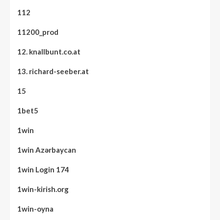
112
11200_prod
12. knallbunt.co.at
13. richard-seeber.at
15
1bet5
1win
1win Azərbaycan
1win Login 174
1win-kirish.org
1win-oyna