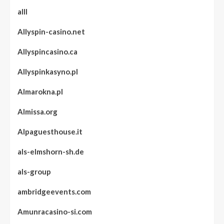
alll
Allyspin-casino.net
Allyspincasino.ca
Allyspinkasyno.pl
Almarokna.pl
Almissa.org
Alpaguesthouse.it
als-elmshorn-sh.de
als-group
ambridgeevents.com
Amunracasino-si.com