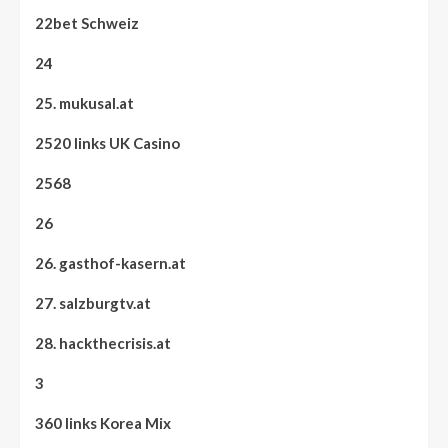
22bet Schweiz
24
25. mukusal.at
2520 links UK Casino
2568
26
26. gasthof-kasern.at
27. salzburgtv.at
28. hackthecrisis.at
3
360 links Korea Mix