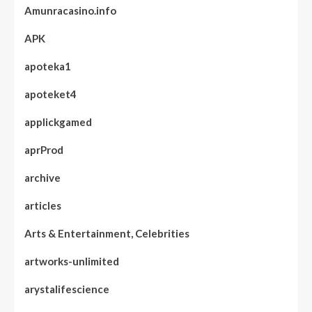
Amunracasino.info
APK
apoteka1
apoteket4
applickgamed
aprProd
archive
articles
Arts & Entertainment, Celebrities
artworks-unlimited
arystalifescience