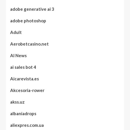
adobe generative ai 3
adobe photoshop
Adult
Aerobetcasino.net
AI News
ai sales bot 4
Aicarevista.es
Akcesoria-rower
akss.uz
albaniadrops
aliexpres.com.ua