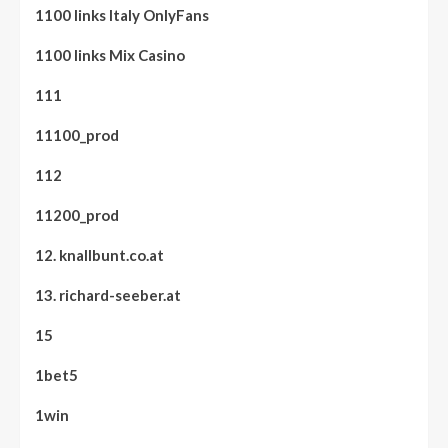
1100 links Italy OnlyFans
1100 links Mix Casino
111
11100_prod
112
11200_prod
12. knallbunt.co.at
13. richard-seeber.at
15
1bet5
1win