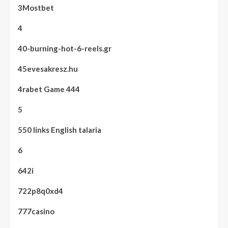
3Mostbet
4
40-burning-hot-6-reels.gr
45evesakresz.hu
4rabet Game 444
5
550 links English talaria
6
642i
722p8q0xd4
777casino