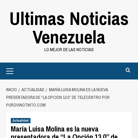
Saltar
Ultimas Noticias
al
contenido
Venezuela
LO MEJOR DE LAS NOTICIAS
Primary
Menu
INICIO
ACTUALIDAD
MARÍA LUISA MOLINA ES LA NUEVA
PRESENTADORA DE “LA OPCIÓN 13.0” DE TELECENTRO POR
PUROVINOTINTO.COM
Actualidad
María Luisa Molina es la nueva
presentadora de “La Opción 13.0” de