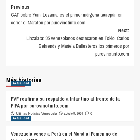
Post
Previous:
CAF sobre Yurni Lezama: es el primer indígena taurepán en
navigation
correr el Maratón por purovinotinto.com
Next:
Linzalata: 35 venezolanos destacaron en Tokio. Carlos
Behrends y Mariela Ballesteros los primeros por
purovinotinto.com
Más historias
Actualidad
FVF reafirma su respaldo a Infantino al frente de la
FIFA por purovinotinto.com
agosto 8, 2026
Ultimas Noticias Venezuela
0
Actualidad
Venezuela vence a Perú en el Mundial Femenino de