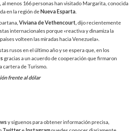
, al menos 166 personas han visitado Margarita, conocida
ada en la región de
Nueva Esparta
.
partana,
Viviana de Vethencourt,
dijo recientemente
tas internacionales porque «reactiva y dinamiza la
países volteen las miradas hacia Venezuela».
tas rusos en el último año y se espera que, en los
os
gracias a un acuerdo de cooperación que firmaron
a cartera de Turismo.
ón frente al dólar
ews
y síguenos para obtener información precisa,
en
Twitter
e
Instagram
puedes conocer diariamente