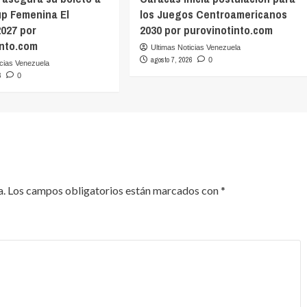
up Femenina El
los Juegos Centroamericanos
2027 por
2030 por purovinotinto.com
into.com
Ultimas Noticias Venezuela
agosto 7, 2026
0
icias Venezuela
6
0
a.
Los campos obligatorios están marcados con
*