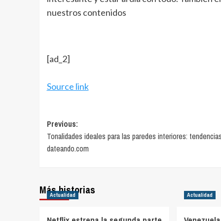
nuestros contenidos
[ad_2]
Source link
Post
Previous:
Tonalidades ideales para las paredes interiores: tendencia
navigation
dateando.com
Más historias
Actualidad
Actualidad
Netflix estrena la segunda parte
Venezuela