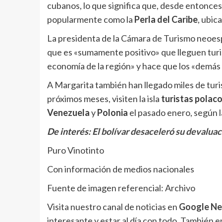
cubanos, lo que significa que, desde entonces
popularmente como la
Perla del Caribe
, ubic
La presidenta de la Cámara de Turismo neoes
que es «sumamente positivo» que lleguen turis
economía de la región» y hace que los «demás 
A Margarita también han llegado miles de turis
próximos meses, visiten la isla
turistas polac
Venezuela
y
Polonia
el pasado enero, según l
De interés:
El bolívar desaceleró su devaluaci
Puro Vinotinto
Con información de medios nacionales
Fuente de imagen referencial: Archivo
Visita nuestro canal de noticias en
Google N
interesante y estar al día con todo. También 