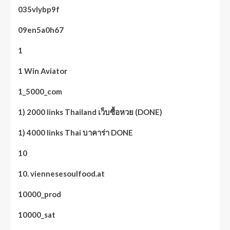
035vlybp9f
09en5a0h67
1
1 Win Aviator
1_5000_com
1) 2000 links Thailand เว็บซื้อหวย (DONE)
1) 4000 links Thai บาคาร่า DONE
10
10. viennesesoulfood.at
10000_prod
10000_sat