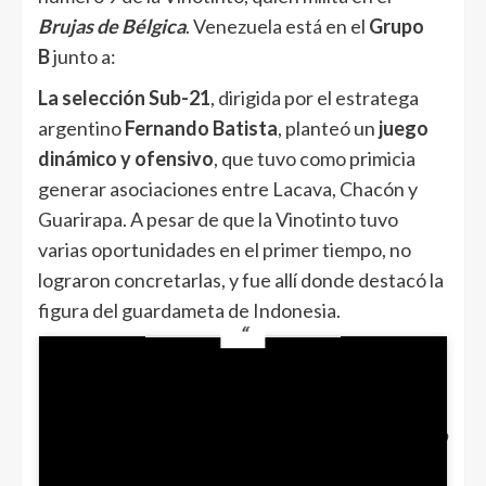
Brujas de Bélgica
. Venezuela está en el
Grupo
B
junto a:
La selección Sub-21
, dirigida por el estratega
argentino
Fernando Batista
, planteó un
juego
dinámico y ofensivo
, que tuvo como primicia
generar asociaciones entre Lacava, Chacón y
Guarirapa. A pesar de que la Vinotinto tuvo
varias oportunidades en el primer tiempo, no
lograron concretarlas, y fue allí donde destacó la
figura del guardameta de Indonesia.
Sin embargo, en la segunda mitad tiempo
reglamentario cayó el gol de la
Vinotinto
,
con una jugada armada desde la zona
defensiva centrada hasta llegar
al delantero
venezolano, Dani Pérez, quien remató de