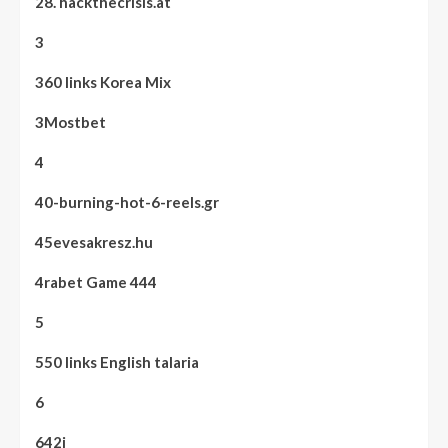
28. hackthecrisis.at
3
360 links Korea Mix
3Mostbet
4
40-burning-hot-6-reels.gr
45evesakresz.hu
4rabet Game 444
5
550 links English talaria
6
642i