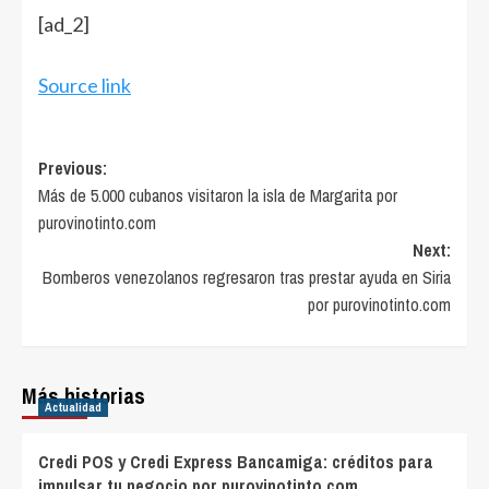
[ad_2]
Source link
Post
Previous:
Más de 5.000 cubanos visitaron la isla de Margarita por
navigation
purovinotinto.com
Next:
Bomberos venezolanos regresaron tras prestar ayuda en Siria
por purovinotinto.com
Más historias
Actualidad
Credi POS y Credi Express Bancamiga: créditos para
impulsar tu negocio por purovinotinto.com