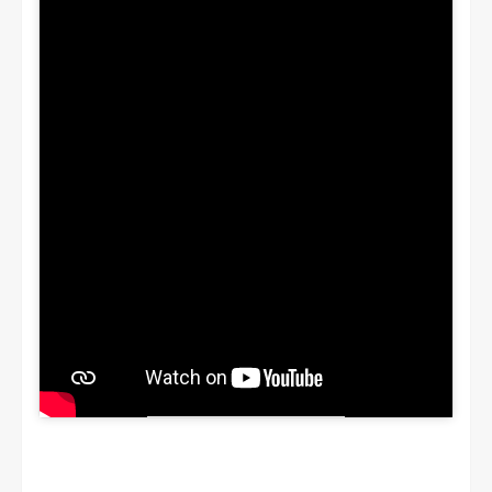
y seguirá el desarrollo del talento
venezolano en el viejo continente, de modo
que la Vinotinto cuente con aquellos chicos
que se forman en Europa.
La Vinotinto ya se prepara para los años
siguientes con la formación de nuevos
talentos.
Es posible que muchos de ellos,
junto con los más veteranos, conformen un
grupo bajo el mando de
José Nestor
Pekerman
luchen por un puesto en las
eliminatorias rumbo al Mundial de 2026.
El
torneo será transmitido
única y
exclusivamente a través de la aplicación de
streaming
Star Plus.