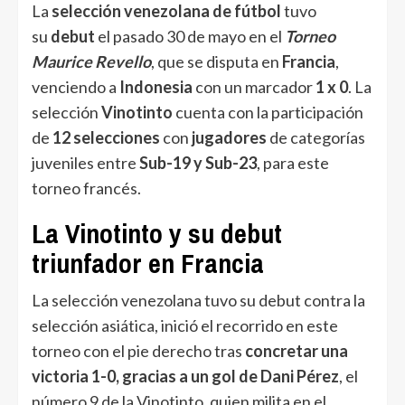
La
selección venezolana de fútbol
tuvo
su
debut
el pasado 30 de mayo en el
Torneo
Maurice Revello
, que se disputa en
Francia
,
venciendo a
Indonesia
con un marcador
1 x 0
. La
selección
Vinotinto
cuenta con la participación
de
12 selecciones
con
jugadores
de categorías
juveniles entre
Sub-19 y Sub-23
, para este
torneo francés.
La Vinotinto y su debut
triunfador en Francia
La selección venezolana tuvo su debut contra la
selección asiática, inició el recorrido en este
torneo con el pie derecho tras
concretar una
victoria 1-0, gracias a un gol de Dani Pérez
, el
número 9 de la Vinotinto, quien milita en el