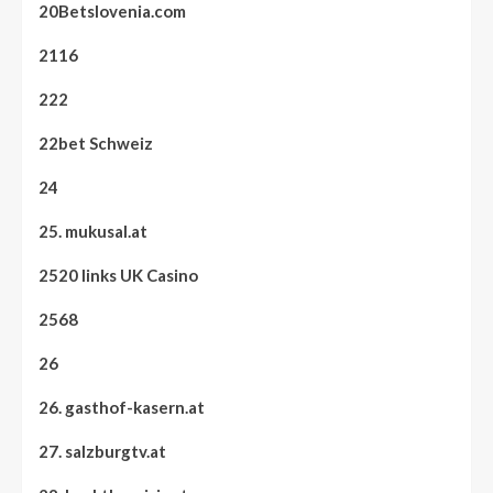
20Betslovenia.com
2116
222
22bet Schweiz
24
25. mukusal.at
2520 links UK Casino
2568
26
26. gasthof-kasern.at
27. salzburgtv.at