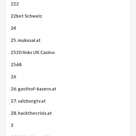
222
22bet Schweiz
24
25. mukusal.at
2520 links UK Casino
2568
26
26. gasthof-kasern.at
27. salzburgtv.at
28. hackthecrisis.at
3