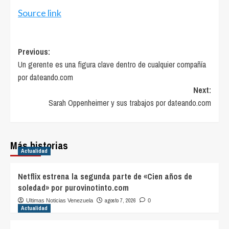
Source link
Post
Previous:
Un gerente es una figura clave dentro de cualquier compañía
navigation
por dateando.com
Next:
Sarah Oppenheimer y sus trabajos por dateando.com
Más historias
Actualidad
Netflix estrena la segunda parte de «Cien años de
soledad» por purovinotinto.com
agosto 7, 2026
Ultimas Noticias Venezuela
0
Actualidad