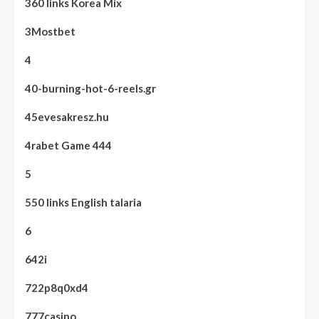
360 links Korea Mix
3Mostbet
4
40-burning-hot-6-reels.gr
45evesakresz.hu
4rabet Game 444
5
550 links English talaria
6
642i
722p8q0xd4
777casino