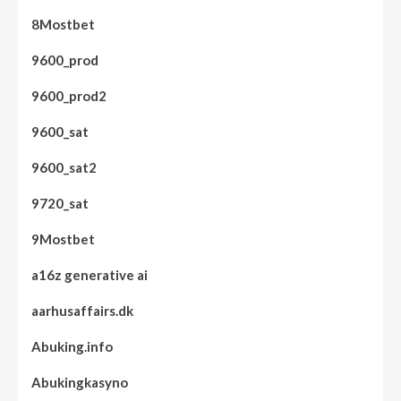
8Mostbet
9600_prod
9600_prod2
9600_sat
9600_sat2
9720_sat
9Mostbet
a16z generative ai
aarhusaffairs.dk
Abuking.info
Abukingkasyno