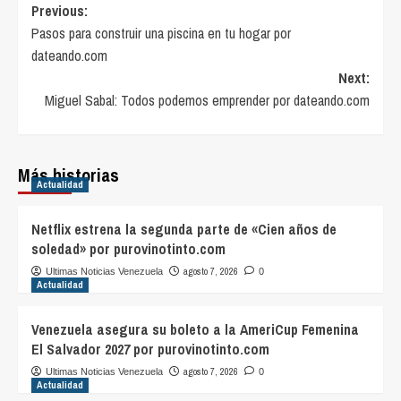
Post
Previous:
Pasos para construir una piscina en tu hogar por
navigation
dateando.com
Next:
Miguel Sabal: Todos podemos emprender por dateando.com
Más historias
Actualidad
Netflix estrena la segunda parte de «Cien años de
soledad» por purovinotinto.com
agosto 7, 2026
Ultimas Noticias Venezuela
0
Actualidad
Venezuela asegura su boleto a la AmeriCup Femenina
El Salvador 2027 por purovinotinto.com
agosto 7, 2026
Ultimas Noticias Venezuela
0
Actualidad