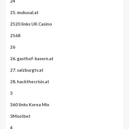
24
25. mukusal.at
2520 links UK Casino
2568
26
26. gasthof-kasern.at
27. salzburgtv.at
28. hackthecrisis.at
3
360 links Korea Mix
3Mostbet
4