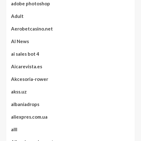
adobe photoshop
Adult
Aerobetcasino.net
AI News
ai sales bot 4
Aicarevista.es
Akcesoria-rower
akss.uz
albaniadrops
aliexpres.com.ua
alll