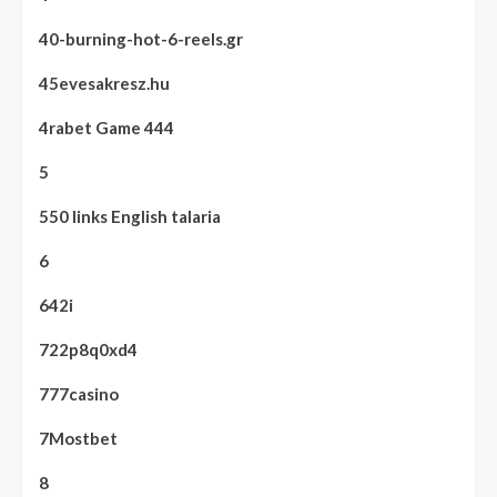
40-burning-hot-6-reels.gr
45evesakresz.hu
4rabet Game 444
5
550 links English talaria
6
642i
722p8q0xd4
777casino
7Mostbet
8